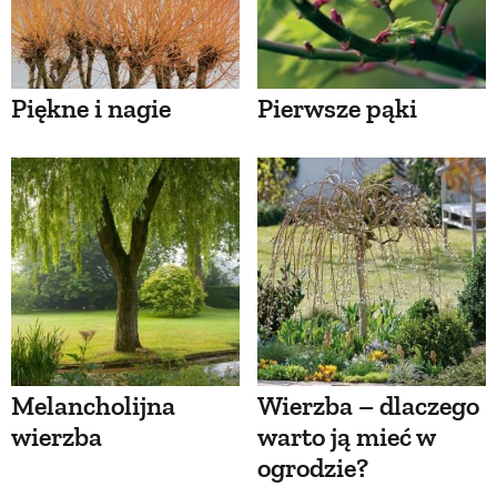
Piękne i nagie
Pierwsze pąki
Melancholijna
Wierzba – dlaczego
wierzba
warto ją mieć w
ogrodzie?