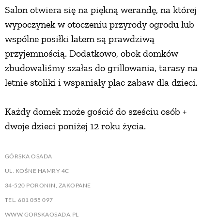
Salon otwiera się na piękną werandę, na której
wypoczynek w otoczeniu przyrody ogrodu lub
wspólne posiłki latem są prawdziwą
przyjemnością. Dodatkowo, obok domków
zbudowaliśmy szałas do grillowania, tarasy na
letnie stoliki i wspaniały plac zabaw dla dzieci.
Każdy domek może gościć do sześciu osób +
dwoje dzieci poniżej 12 roku życia.
GÓRSKA OSADA
UL. KOŚNE HAMRY 4C
34-520 PORONIN, ZAKOPANE
TEL. 601 055 097
WWW.GORSKAOSADA.PL