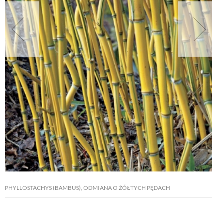
NATURALNIE
URODA
NATURALNA APTECZKA
DLA DOMU
EKO ŻYCIE
PRZYRODA
PHYLLOSTACHYS (BAMBUS), ODMIANA O ŻÓŁTYCH PĘDACH
ZWIERZĘTA DOMOWE