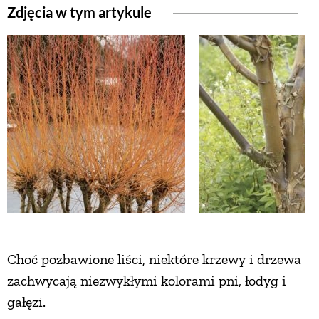
Zdjęcia w tym artykule
ZWIERZĘTA W NATURZE
GRZYBY
KRAJOBRAZ
RĘKODZIEŁO
RZEMIOSŁO
ZWYCZAJE
Choć pozbawione liści, niektóre krzewy i drzewa
zachwycają niezwykłymi kolorami pni, łodyg i
gałęzi.
ZRÓB TO SAM