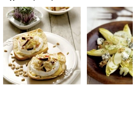
Mała i niepozorna cykoria ukrywa w sobie
bogactwo witamin i smak, który ożywi każdą
potrawę. Wspaniale smakuje w sałatce,
zapiekance, zupie.