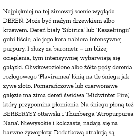
Najpiękniej na tej zimowej scenie wygląda
PRZEPISY
DEREŃ. Może być małym drzewkiem albo
krzewem. Dereń biały ‘Sibirica’ lub ‘Kesselringii’
ŚNIADANIA
gubi liście, ale jego kora nabiera intensywnej
purpury. I służy za barometr – im bliżej
PRZYSTAWKI
ocieplenia, tym intensywniej wybarwiają się
gałązki. Oliwkowozielone albo żółte pędy derenia
ZUPY
rozłogowego ‘Flaviramea’ lśnią na tle śniegu jak
żywe złoto. Pomarańczowe lub czerwonawe
DANIA GŁÓWNE
gałęzie ma zimą dereń świdwa ‘Midwinter Fire’,
który przypomina płomienie. Na śniegu płoną też
CIASTA I DESERY
BERBERYSY ottawski i Thunberga ‘Atropurpurea
Nana’. Niewysokie i kolczaste, nadają się na
DODATKI
barwne żywopłoty. Dodatkową atrakcją są