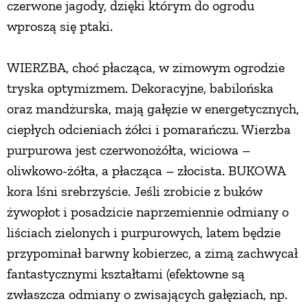
czerwone jagody, dzięki którym do ogrodu
PRZETWORY
wproszą się ptaki.
INNE
WIERZBA, choć płacząca, w zimowym ogrodzie
tryska optymizmem. Dekoracyjne, babilońska
oraz mandżurska, mają gałęzie w energetycznych,
ciepłych odcieniach żółci i pomarańczu. Wierzba
purpurowa jest czerwonożółta, wiciowa –
oliwkowo-żółta, a płacząca – złocista. BUKOWA
kora lśni srebrzyście. Jeśli zrobicie z buków
żywopłot i posadzicie naprzemiennie odmiany o
liściach zielonych i purpurowych, latem będzie
przypominał barwny kobierzec, a zimą zachwycał
fantastycznymi kształtami (efektowne są
zwłaszcza odmiany o zwisających gałęziach, np.