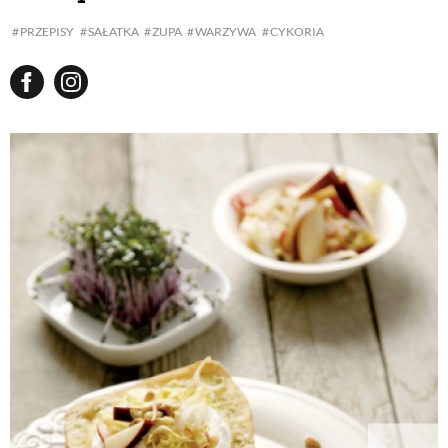
PRZEPISY
SAŁATKA
ZUPA
WARZYWA
CYKORIA