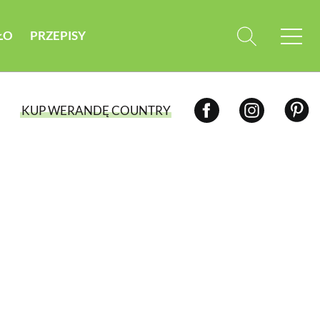
ŁO
PRZEPISY
KUP WERANDĘ COUNTRY
WYBIERZ TYP WYDANIA
WYDANIE DRUKOWANE
aktualny numer z dostawą do domu
E-WYDANIE PDF
przeglądaj bezpośrednio na Twoim
komputerze lub urządzeniu mobilnym