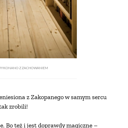
E WYKONANO Z ZACHOWANIEM
zeniesiona z Zakopanego w samym sercu
ak zrobili!
e. Bo też i jest doprawdy magiczne –