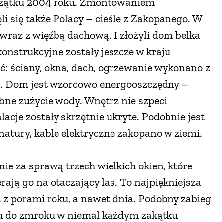
oczątku 2004 roku. Zmontowaniem
i się także Polacy – cieśle z Zakopanego. W
wraz z więźbą dachową. I złożyli dom belka
konstrukcyjne zostały jeszcze w kraju
ć: ściany, okna, dach, ogrzewanie wykonano z
i. Dom jest wzorcowo energooszczędny –
ebne zużycie wody. Wnętrz nie szpeci
lacje zostały skrzętnie ukryte. Podobnie jest
atury, kable elektryczne zakopano w ziemi.
e za sprawą trzech wielkich okien, które
rają go na otaczający las. To najpiękniejsza
z z porami roku, a nawet dnia. Podobny zabieg
itu do zmroku w niemal każdym zakątku