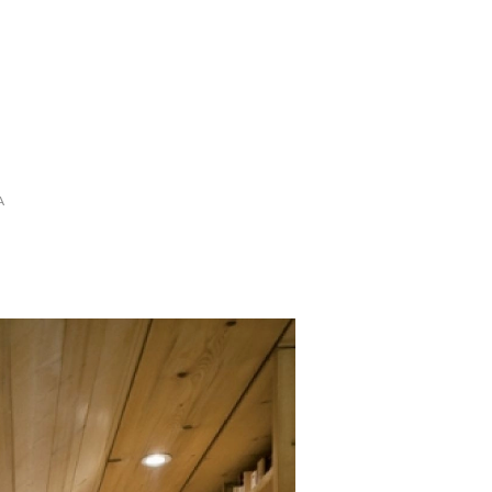
SCE
DOMY NA ŚWIECIE
URZĄDZAMY D
 I OWOCE
ROŚLINY OGRODOWE
PORA
 OGRODU
NATURALNIE
URODA
NATU
A
U
EKO ŻYCIE
PRZYRODA
ZWIERZĘT
URZE
GRZYBY
KRAJOBRAZ
RĘKODZI
B TO SAM
PRZEPISY
ŚNIADANIA
PR
NE
CIASTA I DESERY
DODATKI
PRZE