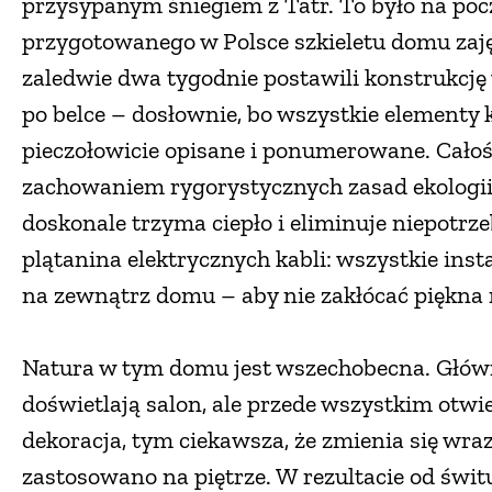
przysypanym śniegiem z Tatr. To było na p
przygotowanego w Polsce szkieletu domu zajęl
zaledwie dwa tygodnie postawili konstrukcję 
po belce – dosłownie, bo wszystkie elementy 
pieczołowicie opisane i ponumerowane. Całoś
zachowaniem rygorystycznych zasad ekologi
doskonale trzyma ciepło i eliminuje niepotrz
plątanina elektrycznych kabli: wszystkie insta
na zewnątrz domu – aby nie zakłócać piękna n
Natura w tym domu jest wszechobecna. Główni
doświetlają salon, ale przede wszystkim otwie
dekoracja, tym ciekawsza, że zmienia się wra
zastosowano na piętrze. W rezultacie od św