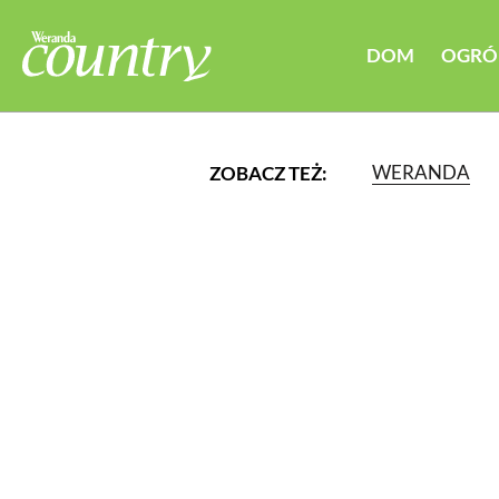
DOM
OGRÓ
WERANDA
ZOBACZ TEŻ:
LUB WYBIERZ JEDNĄ Z K