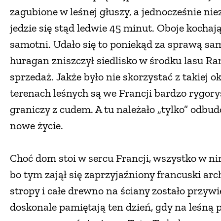
zagubione w leśnej głuszy, a jednocześnie niez
jedzie się stąd ledwie 45 minut. Oboje kochaj
samotni. Udało się to poniekąd za sprawą sa
huragan zniszczył siedlisko w środku lasu R
sprzedaż. Jakże było nie skorzystać z takiej 
terenach leśnych są we Francji bardzo rygo
graniczy z cudem. A tu należało „tylko” odbud
nowe życie.
Choć dom stoi w sercu Francji, wszystko w ni
bo tym zajął się zaprzyjaźniony francuski arch
stropy i całe drewno na ściany zostało przywi
doskonale pamiętają ten dzień, gdy na leśną 