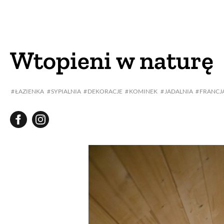
DOM
DOMY W POL
OGRÓD
WARZYWA
Wtopieni w naturę
PROJEKTOWANIE
ŁAZIENKA
SYPIALNIA
DEKORACJE
KOMINEK
JADALNIA
FRANCJ
DLA DOM
ZWIERZĘTA W NAT
ZWYCZAJE
ZRÓ
DANIA GŁÓW