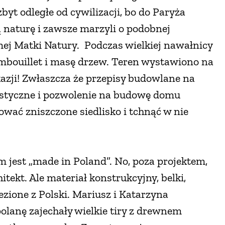
byt odległe od cywilizacji, bo do Paryża
ą naturę i zawsze marzyli o podobnej
mej Matki Natury. Podczas wielkiej nawałnicy
ambouillet i masę drzew. Teren wystawiono na
okazji! Zwłaszcza że przepisy budowlane na
rystyczne i pozwolenie na budowę domu
ować zniszczone siedlisko i tchnąć w nie
m jest „made in Poland”. No, poza projektem,
itekt. Ale materiał konstrukcyjny, belki,
ezione z Polski. Mariusz i Katarzyna
polanę zajechały wielkie tiry z drewnem