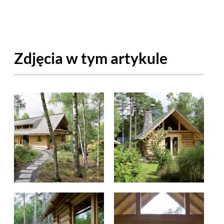
OM
BUDUJEMY DOM
DY
ZIELEŃ W DOMU
Zdjęcia w tym artykule
RALNA APTECZKA
A DOMOWE
EŁO
RZEMIOSŁO
ZYSTAWKI
ZUPY
TWORY
INNE