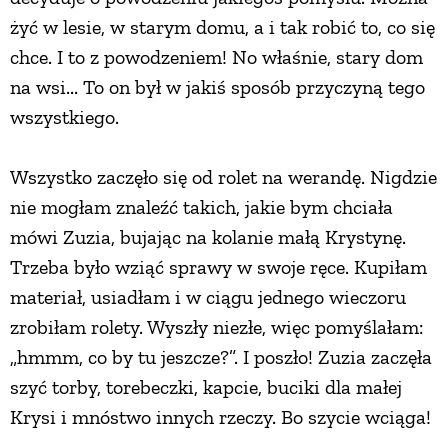
żyć w lesie, w starym domu, a i tak robić to, co się
PRZEPISY
chce. I to z powodzeniem! No właśnie, stary dom
na wsi... To on był w jakiś sposób przyczyną tego
ŚNIADANIA
wszystkiego.
PRZYSTAWKI
Wszystko zaczęło się od rolet na werandę. Nigdzie
nie mogłam znaleźć takich, jakie bym chciała
ZUPY
mówi Zuzia, bujając na kolanie małą Krystynę.
Trzeba było wziąć sprawy w swoje ręce. Kupiłam
DANIA GŁÓWNE
materiał, usiadłam i w ciągu jednego wieczoru
zrobiłam rolety. Wyszły niezłe, więc pomyślałam:
CIASTA I DESERY
„hmmm, co by tu jeszcze?”. I poszło! Zuzia zaczęła
szyć torby, torebeczki, kapcie, buciki dla małej
Krysi i mnóstwo innych rzeczy. Bo szycie wciąga!
DODATKI