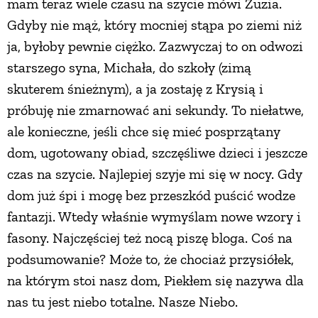
mam teraz wiele czasu na szycie mówi Zuzia.
Gdyby nie mąż, który mocniej stąpa po ziemi niż
ja, byłoby pewnie ciężko. Zazwyczaj to on odwozi
starszego syna, Michała, do szkoły (zimą
skuterem śnieżnym), a ja zostaję z Krysią i
próbuję nie zmarnować ani sekundy. To niełatwe,
ale konieczne, jeśli chce się mieć posprzątany
dom, ugotowany obiad, szczęśliwe dzieci i jeszcze
czas na szycie. Najlepiej szyje mi się w nocy. Gdy
dom już śpi i mogę bez przeszkód puścić wodze
fantazji. Wtedy właśnie wymyślam nowe wzory i
fasony. Najczęściej też nocą piszę bloga. Coś na
podsumowanie? Może to, że chociaż przysiółek,
na którym stoi nasz dom, Piekłem się nazywa dla
nas tu jest niebo totalne. Nasze Niebo.