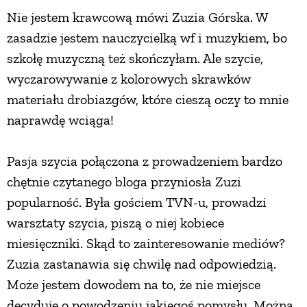
Nie jestem krawcową mówi Zuzia Górska. W
ZWIERZĘTA W NATURZE
zasadzie jestem nauczycielką wf i muzykiem, bo
szkołę muzyczną też skończyłam. Ale szycie,
GRZYBY
wyczarowywanie z kolorowych skrawków
materiału drobiazgów, które cieszą oczy to mnie
KRAJOBRAZ
naprawdę wciąga!
Pasja szycia połączona z prowadzeniem bardzo
RĘKODZIEŁO
chętnie czytanego bloga przyniosła Zuzi
popularność. Była gościem TVN-u, prowadzi
RZEMIOSŁO
warsztaty szycia, piszą o niej kobiece
miesięczniki. Skąd to zainteresowanie mediów?
ZWYCZAJE
Zuzia zastanawia się chwilę nad odpowiedzią.
Może jestem dowodem na to, że nie miejsce
ZRÓB TO SAM
decyduje o powodzeniu jakiegoś pomysłu. Można