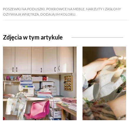
POSZEWKI NA PODUSZKI, POKROWCE NA MEBLE, NARZUTY I ZASŁONY
OŻYWIAJĄ WNĘTRZA, DODAJĄ IM KOLORU.
NATURALNIE
URODA
Zdjęcia w tym artykule
NATURALNA APTECZKA
DLA DOMU
EKO ŻYCIE
PRZYRODA
ZWIERZĘTA DOMOWE