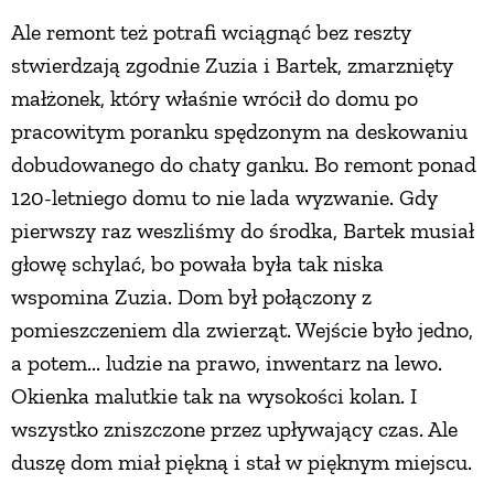
Ale remont też potrafi wciągnąć bez reszty
PRZETWORY
stwierdzają zgodnie Zuzia i Bartek, zmarznięty
małżonek, który właśnie wrócił do domu po
INNE
pracowitym poranku spędzonym na deskowaniu
dobudowanego do chaty ganku. Bo remont ponad
120-letniego domu to nie lada wyzwanie. Gdy
pierwszy raz weszliśmy do środka, Bartek musiał
głowę schylać, bo powała była tak niska
wspomina Zuzia. Dom był połączony z
pomieszczeniem dla zwierząt. Wejście było jedno,
a potem... ludzie na prawo, inwentarz na lewo.
Okienka malutkie tak na wysokości kolan. I
wszystko zniszczone przez upływający czas. Ale
duszę dom miał piękną i stał w pięknym miejscu.