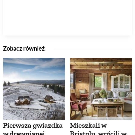
Zobacz również
Pierwsza gwiazdka
Mieszkali w
w drewnianej
Bristolu, wrócili w