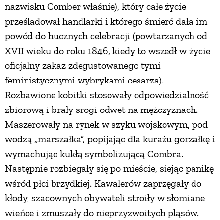
nazwisku Comber właśnie), który całe życie
prześladował handlarki i którego śmierć dała im
powód do hucznych celebracji (powtarzanych od
XVII wieku do roku 1846, kiedy to wszedł w życie
oficjalny zakaz zdegustowanego tymi
feministycznymi wybrykami cesarza).
Rozbawione kobitki stosowały odpowiedzialność
zbiorową i brały srogi odwet na mężczyznach.
Maszerowały na rynek w szyku wojskowym, pod
wodzą „marszałka”, popijając dla kurażu gorzałkę i
wymachując kukłą symbolizującą Combra.
Następnie rozbiegały się po mieście, siejąc panikę
wśród płci brzydkiej. Kawalerów zaprzęgały do
kłody, szacownych obywateli stroiły w słomiane
wieńce i zmuszały do nieprzyzwoitych pląsów.