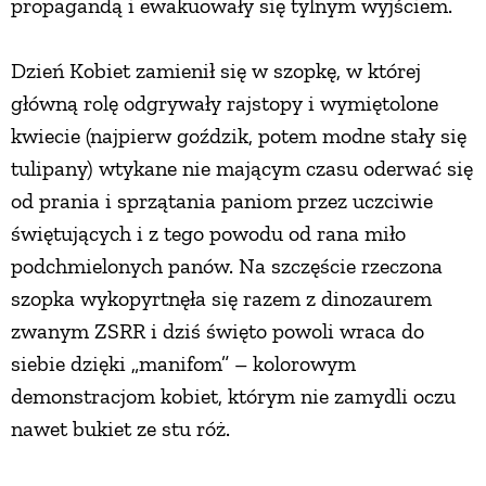
propagandą i ewakuowały się tylnym wyjściem.
Dzień Kobiet zamienił się w szopkę, w której
główną rolę odgrywały rajstopy i wymiętolone
kwiecie (najpierw goździk, potem modne stały się
tulipany) wtykane nie mającym czasu oderwać się
od prania i sprzątania paniom przez uczciwie
świętujących i z tego powodu od rana miło
podchmielonych panów. Na szczęście rzeczona
szopka wykopyrtnęła się razem z dinozaurem
zwanym ZSRR i dziś święto powoli wraca do
siebie dzięki „manifom” – kolorowym
demonstracjom kobiet, którym nie zamydli oczu
nawet bukiet ze stu róż.