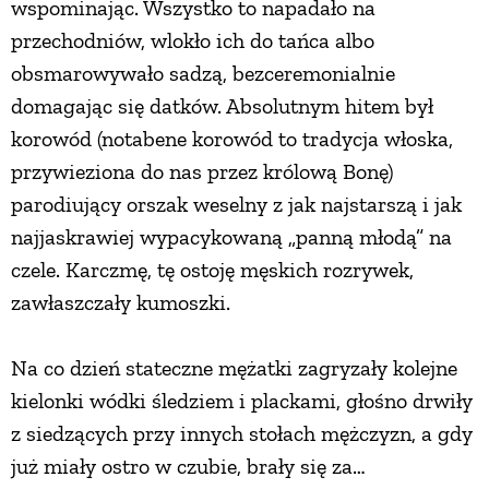
wspominając. Wszystko to napadało na
przechodniów, wlokło ich do tańca albo
obsmarowywało sadzą, bezceremonialnie
domagając się datków. Absolutnym hitem był
korowód (notabene korowód to tradycja włoska,
przywieziona do nas przez królową Bonę)
parodiujący orszak weselny z jak najstarszą i jak
najjaskrawiej wypacykowaną „panną młodą” na
czele. Karczmę, tę ostoję męskich rozrywek,
zawłaszczały kumoszki.
Na co dzień stateczne mężatki zagryzały kolejne
kielonki wódki śledziem i plackami, głośno drwiły
z siedzących przy innych stołach mężczyzn, a gdy
już miały ostro w czubie, brały się za…