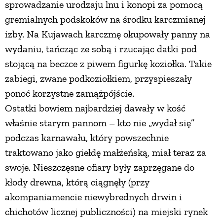
sprowadzanie urodzaju lnu i konopi za pomocą
gremialnych podskoków na środku karczmianej
izby. Na Kujawach karczmę okupowały panny na
wydaniu, tańcząc ze sobą i rzucając datki pod
stojącą na beczce z piwem figurkę koziołka. Takie
zabiegi, zwane podkoziołkiem, przyspieszały
ponoć korzystne zamążpójście.
Ostatki bowiem najbardziej dawały w kość
właśnie starym pannom – kto nie „wydał się”
podczas karnawału, który powszechnie
traktowano jako giełdę małżeńską, miał teraz za
swoje. Nieszczęsne ofiary były zaprzęgane do
kłody drewna, którą ciągnęły (przy
akompaniamencie niewybrednych drwin i
chichotów licznej publiczności) na miejski rynek