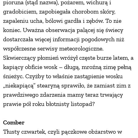
pioruna (stąd nazwa), pożarem, wichurą i
gradobiciem, zapobiegała chorobom skóry,
zapaleniu ucha, bólowi gardła i zębów. To nie
koniec. Uważna obserwacja palącej się świecy
dostarczała więcej informacji pogodowych niż
współczesne serwisy meteorologiczne.
Skwierczący płomień wróżył częste burze latem, a
kapiący obficie wosk – długą, mroźną zimę pełną
śnieżyc. Czyżby to właśnie zastąpienie wosku
„niekapiącą” stearyną sprawiło, że zamiast zim z
prawdziwego zdarzenia mamy teraz trwający
prawie pół roku błotnisty listopad?
Comber
Tłusty czwartek, czyli pączkowe obżarstwo w