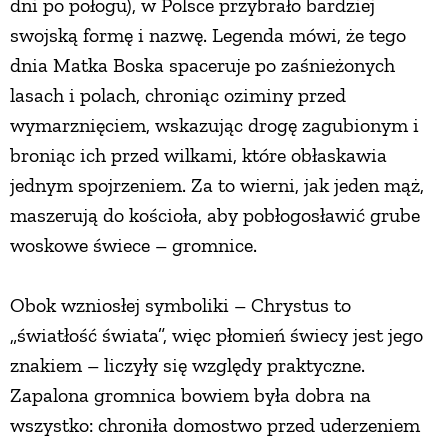
dni po połogu), w Polsce przybrało bardziej
PRZETWORY
swojską formę i nazwę. Legenda mówi, że tego
dnia Matka Boska spaceruje po zaśnieżonych
lasach i polach, chroniąc oziminy przed
INNE
wymarznięciem, wskazując drogę zagubionym i
broniąc ich przed wilkami, które obłaskawia
jednym spojrzeniem. Za to wierni, jak jeden mąż,
maszerują do kościoła, aby pobłogosławić grube
woskowe świece – gromnice.
Obok wzniosłej symboliki – Chrystus to
„światłość świata”, więc płomień świecy jest jego
znakiem – liczyły się względy praktyczne.
Zapalona gromnica bowiem była dobra na
wszystko: chroniła domostwo przed uderzeniem