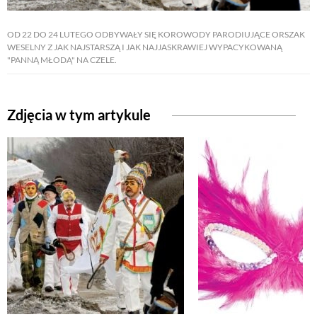
OD 22 DO 24 LUTEGO ODBYWAŁY SIĘ KOROWODY PARODIUJĄCE ORSZAK
NATURALNIE
WESELNY Z JAK NAJSTARSZĄ I JAK NAJJASKRAWIEJ WYPACYKOWANĄ
"PANNĄ MŁODĄ" NA CZELE.
URODA
Zdjęcia w tym artykule
NATURALNA APTECZKA
DLA DOMU
EKO ŻYCIE
PRZYRODA
ZWIERZĘTA DOMOWE