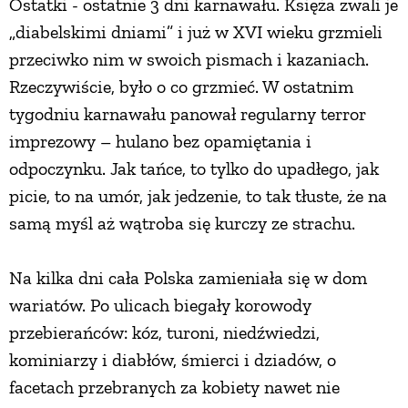
Ostatki - ostatnie 3 dni karnawału. Księża zwali je
„diabelskimi dniami” i już w XVI wieku grzmieli
przeciwko nim w swoich pismach i kazaniach.
Rzeczywiście, było o co grzmieć. W ostatnim
tygodniu karnawału panował regularny terror
imprezowy – hulano bez opamiętania i
odpoczynku. Jak tańce, to tylko do upadłego, jak
picie, to na umór, jak jedzenie, to tak tłuste, że na
samą myśl aż wątroba się kurczy ze strachu.
Na kilka dni cała Polska zamieniała się w dom
wariatów. Po ulicach biegały korowody
przebierańców: kóz, turoni, niedźwiedzi,
kominiarzy i diabłów, śmierci i dziadów, o
facetach przebranych za kobiety nawet nie