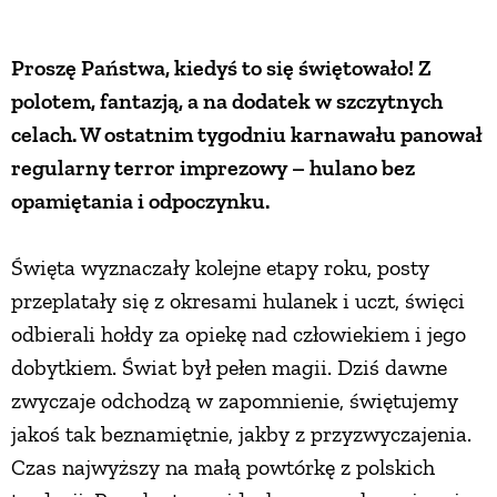
ZWIERZĘTA W NATURZE
Proszę Państwa, kiedyś to się świętowało! Z
polotem, fantazją, a na dodatek w szczytnych
GRZYBY
celach. W ostatnim tygodniu karnawału panował
regularny terror imprezowy – hulano bez
KRAJOBRAZ
opamiętania i odpoczynku.
RĘKODZIEŁO
Święta wyznaczały kolejne etapy roku, posty
przeplatały się z okresami hulanek i uczt, święci
RZEMIOSŁO
odbierali hołdy za opiekę nad człowiekiem i jego
dobytkiem. Świat był pełen magii. Dziś dawne
zwyczaje odchodzą w zapomnienie, świętujemy
ZWYCZAJE
jakoś tak beznamiętnie, jakby z przyzwyczajenia.
Czas najwyższy na małą powtórkę z polskich
ZRÓB TO SAM