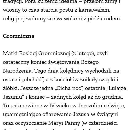
tradycji. Pora ku temu idealna – przełom zimy i
wiosny to czas starcia postu z karnawałem,
PRZEPISY
religijnej zadumy ze swawolami z piekła rodem.
ŚNIADANIA
Gromniczna
PRZYSTAWKI
Matki Boskiej Gromnicznej (2 lutego), czyli
ostateczny koniec świętowania Bożego
ZUPY
Narodzenia. Tego dnia kolędnicy wychodzili na
ostatni „obchód”, a z kościołów znikały szopki i
DANIA GŁÓWNE
żłóbki. Jeszcze jedna „Cicha noc”, ostatnie „Lulajże
Jezuniu” i koniec – żadnych kolęd aż do grudnia.
CIASTA I DESERY
To ustanowione w IV wieku w Jerozolimie święto,
upamiętniające ofiarowanie Jezusa w świątyni
DODATKI
oraz oczyszczenie Maryi Panny (w czterdzieści