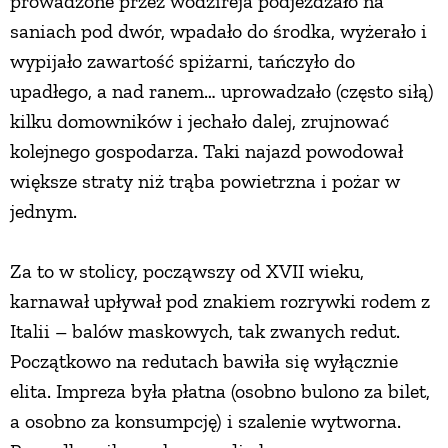
prowadzone przez wodzireja podjeżdżało na
saniach pod dwór, wpadało do środka, wyżerało i
wypijało zawartość spiżarni, tańczyło do
upadłego, a nad ranem… uprowadzało (często siłą)
kilku domowników i jechało dalej, zrujnować
kolejnego gospodarza. Taki najazd powodował
większe straty niż trąba powietrzna i pożar w
jednym.
Za to w stolicy, począwszy od XVII wieku,
karnawał upływał pod znakiem rozrywki rodem z
Italii – balów maskowych, tak zwanych redut.
Początkowo na redutach bawiła się wyłącznie
elita. Impreza była płatna (osobno bulono za bilet,
a osobno za konsumpcję) i szalenie wytworna.