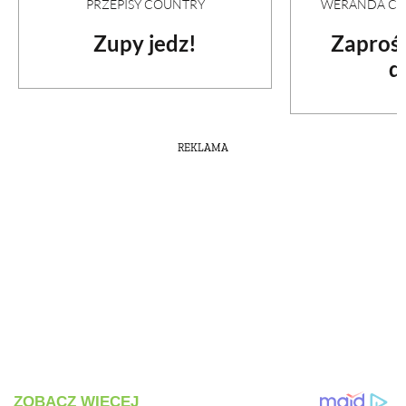
PRZEPISY COUNTRY
WERANDA COU
Zupy jedz!
Zaproś
d
REKLAMA