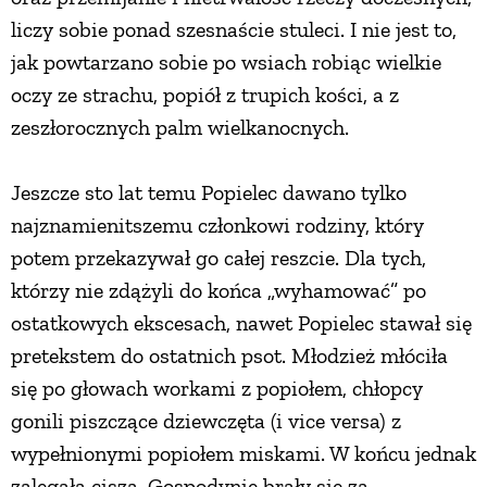
liczy sobie ponad szesnaście stuleci. I nie jest to,
jak powtarzano sobie po wsiach robiąc wielkie
oczy ze strachu, popiół z trupich kości, a z
zeszłorocznych palm wielkanocnych.
Jeszcze sto lat temu Popielec dawano tylko
najznamienitszemu członkowi rodziny, który
potem przekazywał go całej reszcie. Dla tych,
którzy nie zdążyli do końca „wyhamować” po
ostatkowych ekscesach, nawet Popielec stawał się
pretekstem do ostatnich psot. Młodzież młóciła
się po głowach workami z popiołem, chłopcy
gonili piszczące dziewczęta (i vice versa) z
wypełnionymi popiołem miskami. W końcu jednak
zalegała cisza. Gospodynie brały się za