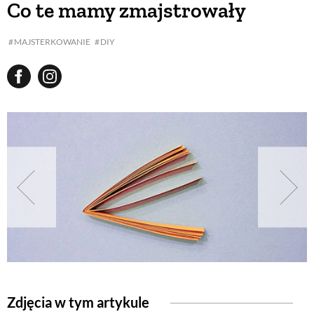
Co te mamy zmajstrowały
BUDUJEMY DOM
MAJSTERKOWANIE
DIY
OGRÓD
WARZYWA I OWOCE
ROŚLINY OGRODOWE
PORADY
ZIELEŃ W DOMU
Zdjęcia w tym artykule
PROJEKTOWANIE OGRODU