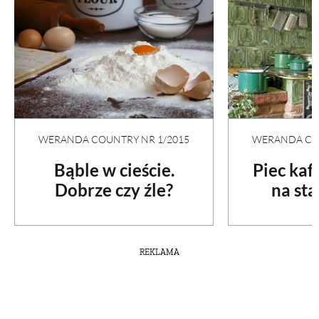
WERANDA COUNTRY NR 1/2015
WERANDA COU
Bąble w cieście.
Piec ka
Dobrze czy źle?
na st
REKLAMA