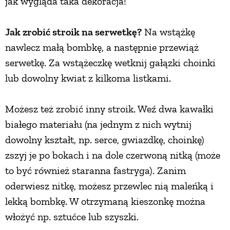
jak wygląda taka dekoracja!
Jak zrobić stroik na serwetkę?
Na wstążkę
nawlecz małą bombkę, a następnie przewiąż
serwetkę. Za wstążeczkę wetknij gałązki choinki
lub dowolny kwiat z kilkoma listkami.
Możesz też zrobić inny stroik. Weź dwa kawałki
białego materiału (na jednym z nich wytnij
dowolny kształt, np. serce, gwiazdkę, choinkę)
zszyj je po bokach i na dole czerwoną nitką (może
to być również staranna fastryga). Zanim
oderwiesz nitkę, możesz przewlec nią maleńką i
lekką bombkę. W otrzymaną kieszonkę można
włożyć np. sztućce lub szyszki.