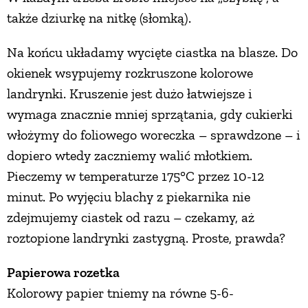
także dziurkę na nitkę (słomką).
PRZETWORY
Na końcu układamy wycięte ciastka na blasze. Do
INNE
okienek wsypujemy rozkruszone kolorowe
landrynki. Kruszenie jest dużo łatwiejsze i
wymaga znacznie mniej sprzątania, gdy cukierki
włożymy do foliowego woreczka – sprawdzone – i
dopiero wtedy zaczniemy walić młotkiem.
Pieczemy w temperaturze 175°C przez 10-12
minut. Po wyjęciu blachy z piekarnika nie
zdejmujemy ciastek od razu – czekamy, aż
roztopione landrynki zastygną. Proste, prawda?
Papierowa rozetka
Kolorowy papier tniemy na równe 5-6-