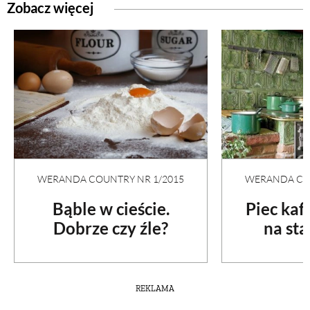
Zobacz więcej
WERANDA COUNTRY NR 1/2015
WERANDA COU
Bąble w cieście.
Piec ka
Dobrze czy źle?
na st
REKLAMA