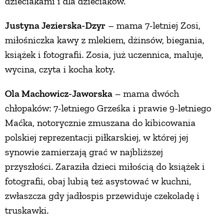
dzieciakami i dla dzieciaków.
ZWIERZĘTA W NATURZE
Justyna Jezierska-Dzyr
– mama 7-letniej Zosi,
miłośniczka kawy z mlekiem, dżinsów, biegania,
GRZYBY
książek i fotografii. Zosia, już uczennica, maluje,
wycina, czyta i kocha koty.
KRAJOBRAZ
Ola Machowicz-Jaworska
– mama dwóch
chłopaków: 7-letniego Grześka i prawie 9-letniego
RĘKODZIEŁO
Maćka, notorycznie zmuszana do kibicowania
polskiej reprezentacji piłkarskiej, w której jej
RZEMIOSŁO
synowie zamierzają grać w najbliższej
przyszłości. Zaraziła dzieci miłością do książek i
ZWYCZAJE
fotografii, obaj lubią też asystować w kuchni,
zwłaszcza gdy jadłospis przewiduje czekoladę i
ZRÓB TO SAM
truskawki.