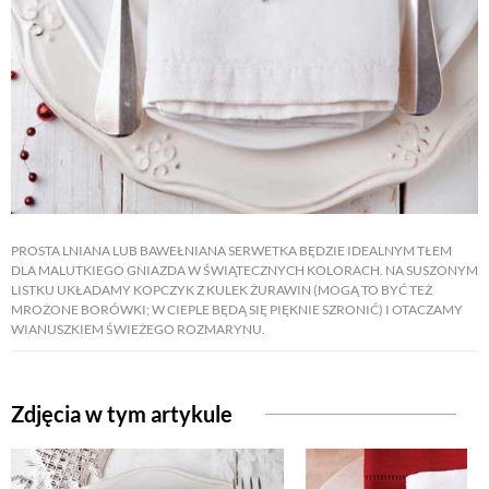
PROSTA LNIANA LUB BAWEŁNIANA SERWETKA BĘDZIE IDEALNYM TŁEM
DLA MALUTKIEGO GNIAZDA W ŚWIĄTECZNYCH KOLORACH. NA SUSZONYM
LISTKU UKŁADAMY KOPCZYK Z KULEK ŻURAWIN (MOGĄ TO BYĆ TEŻ
MROŻONE BORÓWKI; W CIEPLE BĘDĄ SIĘ PIĘKNIE SZRONIĆ) I OTACZAMY
WIANUSZKIEM ŚWIEŻEGO ROZMARYNU.
Zdjęcia w tym artykule