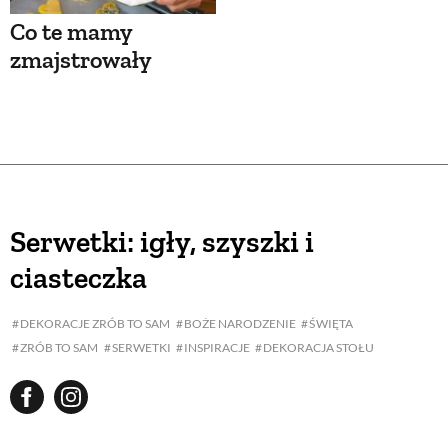
Co te mamy
zmajstrowały
Serwetki: igły, szyszki i
ciasteczka
DEKORACJE ZRÓB TO SAM
BOŻE NARODZENIE
ŚWIĘTA
ZRÓB TO SAM
SERWETKI
INSPIRACJE
DEKORACJA STOŁU