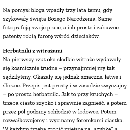
Na pomysł bloga wpadły trzy lata temu, gdy
PRZEPISY
szykowały święta Bożego Narodzenia. Same
fotografują swoje prace, a ich proste i zabawne
ŚNIADANIA
patenty robią furorę wśród dzieciaków.
PRZYSTAWKI
Herbatniki z witrażami
Na pierwszy rzut oka słodkie witraże wydawały
ZUPY
się kosmicznie trudne – przynajmniej my tak
sądziłyśmy. Okazały się jednak smaczne, łatwe i
DANIA GŁÓWNE
śliczne. Przepis jest prosty i w zasadzie zwyczajny
– po prostu herbatniki. Jak to przy kruchych –
trzeba ciasto szybko i sprawnie zagnieść, a potem
CIASTA I DESERY
przez pół godziny schłodzić w lodówce. Potem
rozwałkowujemy i wycinamy foremkami ciastka.
DODATKI
W każdym trzeba zrobić miejsce na „szybkę”, a