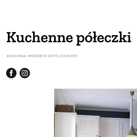
DOM
DOMY W POL
OGRÓD
WARZYWA
Kuchenne półeczki
PROJEKTOWANIE
KUCHNIA
KREDENS
STYL COUNTRY
DLA DOM
ZWIERZĘTA W NAT
ZWYCZAJE
ZRÓ
DANIA GŁÓW