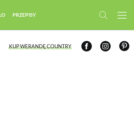
ŁO
PRZEPISY
KUP WERANDĘ COUNTRY
WYBIERZ TYP WYDANIA
WYDANIE DRUKOWANE
aktualny numer z dostawą do domu
E-WYDANIE PDF
przeglądaj bezpośrednio na Twoim
komputerze lub urządzeniu mobilnym