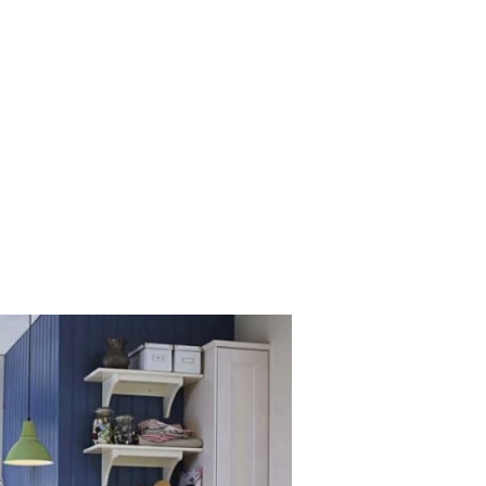
SCE
DOMY NA ŚWIECIE
URZĄDZAMY D
 I OWOCE
ROŚLINY OGRODOWE
PORA
 OGRODU
NATURALNIE
URODA
NATU
U
EKO ŻYCIE
PRZYRODA
ZWIERZĘT
URZE
GRZYBY
KRAJOBRAZ
RĘKODZI
B TO SAM
PRZEPISY
ŚNIADANIA
PR
NE
CIASTA I DESERY
DODATKI
PRZE