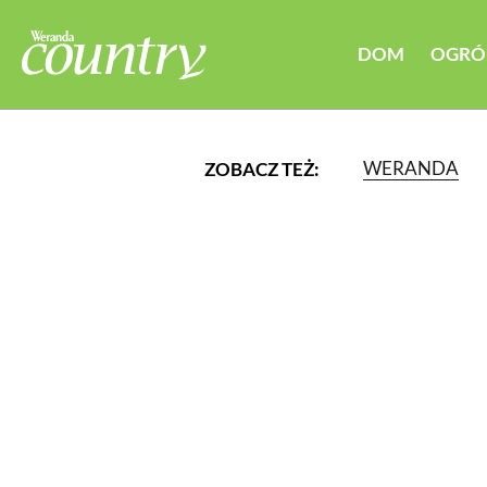
DOM
OGRÓ
WERANDA
ZOBACZ TEŻ:
LUB WYBIERZ JEDNĄ Z K