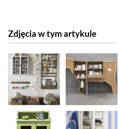
OM
BUDUJEMY DOM
DY
ZIELEŃ W DOMU
Zdjęcia w tym artykule
RALNA APTECZKA
A DOMOWE
EŁO
RZEMIOSŁO
ZYSTAWKI
ZUPY
TWORY
INNE