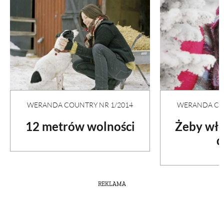
PRZEPISY
ŚNIADANIA
PRZYSTAWKI
WERANDA COUNTRY NR 1/2014
WERANDA COU
ZUPY
12 metrów wolności
Żeby wło
d
DANIA GŁÓWNE
CIASTA I DESERY
REKLAMA
DODATKI