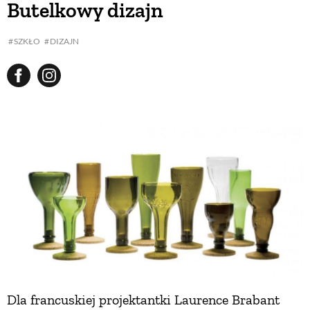
Butelkowy dizajn
BUDUJEMY DOM
SZKŁO
DIZAJN
OGRÓD
WARZYWA I OWOCE
ROŚLINY OGRODOWE
PORADY
ZIELEŃ W DOMU
Dla francuskiej projektantki Laurence Brabant
PROJEKTOWANIE OGRODU