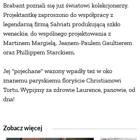
Brabant poznali się już światowi kolekcjonerzy.
Projektantkę zaproszono do współpracy z
ZWIERZĘTA W NATURZE
legendarną firmą Salviati produkującą szkło
weneckie, do wspólnego projektowania z
GRZYBY
Martinem Margielą, Jeanem-Paulem Gaultierem
oraz Phillippem Starckiem.
KRAJOBRAZ
Jej "pojechane" wazony wpadły też w oko
RĘKODZIEŁO
znanemu paryskiemu floryście Christianowi
Tortu. Wypijmy za zdrowie Laurence, panowie, od
RZEMIOSŁO
dna!
ZWYCZAJE
Zobacz więcej
ZRÓB TO SAM