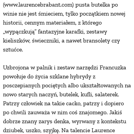
(www.laurencebrabant.com) pusta butelka po
winie nie jest śmieciem, tylko początkiem nowej
NATURALNIE
historii, cennym materiałem, z którego
„wypączkują” fantazyjne karafki, zestawy
URODA
kieliszków, świeczniki, a nawet bransolety czy
sztućce.
NATURALNA APTECZKA
Uzbrojona w palnik i zestaw narzędzi Francuzka
DLA DOMU
powołuje do życia szklane hybrydy z
posczepianych pociętych albo ukształtowanych na
EKO ŻYCIE
nowo starych naczyń, butelek, kufli, salaterek.
Patrzy człowiek na takie cacko, patrzy i dopiero
PRZYRODA
po chwili zauważa w nim coś znajomego. Jakiś
dobrze znany zarys denka, wyrwany z kontekstu
ZWIERZĘTA DOMOWE
dziubek, uszko, szyjkę. Na talencie Laurence