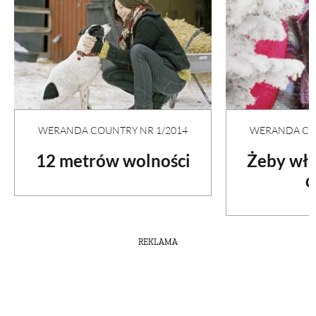
WERANDA COUNTRY NR 1/2014
WERANDA COU
12 metrów wolności
Żeby wło
d
REKLAMA