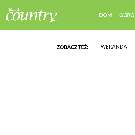
DOM
OGRÓ
WERANDA
ZOBACZ TEŻ:
LUB WYBIERZ JEDNĄ Z K