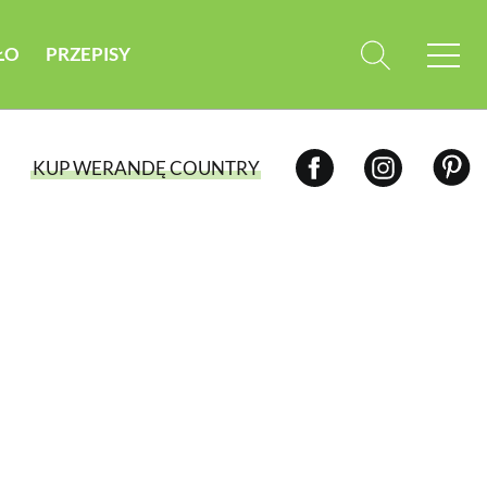
ŁO
PRZEPISY
KUP WERANDĘ COUNTRY
WYBIERZ TYP WYDANIA
WYDANIE DRUKOWANE
aktualny numer z dostawą do domu
E-WYDANIE PDF
przeglądaj bezpośrednio na Twoim
komputerze lub urządzeniu mobilnym