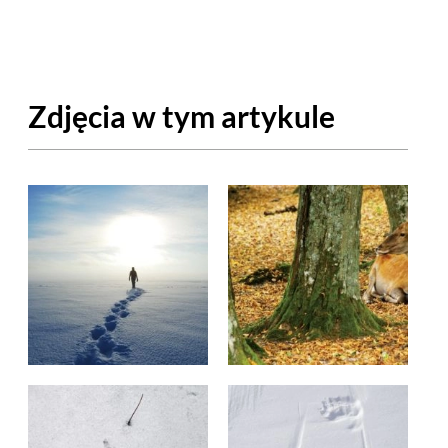
OM
BUDUJEMY DOM
DY
ZIELEŃ W DOMU
Zdjęcia w tym artykule
RALNA APTECZKA
A DOMOWE
EŁO
RZEMIOSŁO
ZYSTAWKI
ZUPY
TWORY
INNE