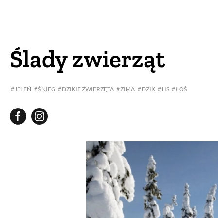
DOM
DOMY W POL
OGRÓD
WARZYWA
Ślady zwierząt
PROJEKTOWANIE
JELEŃ
ŚNIEG
DZIKIE ZWIERZĘTA
ZIMA
DZIK
LIS
ŁOŚ
DLA DOM
ZWIERZĘTA W NAT
ZWYCZAJE
ZRÓ
DANIA GŁÓW