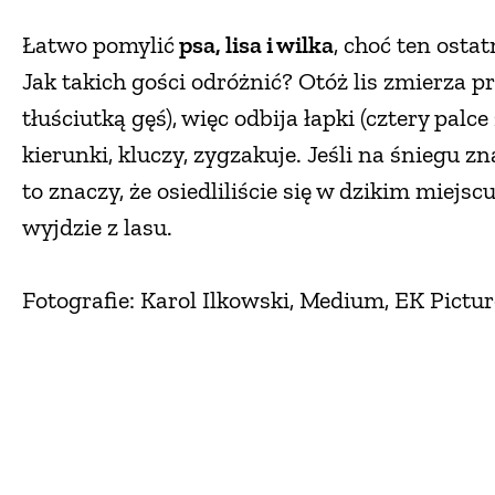
Łatwo pomylić
psa, lisa i wilka
, choć ten ost
Jak takich gości odróżnić? Otóż lis zmierza pr
tłuściutką gęś), więc odbija łapki (cztery palc
kierunki, kluczy, zygzakuje. Jeśli na śniegu z
to znaczy, że osiedliliście się w dzikim miejscu
wyjdzie z lasu.
Fotografie: Karol Ilkowski, Medium, EK Pictur