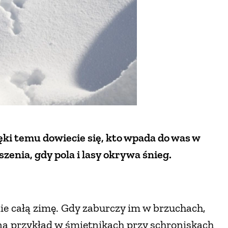
ęki temu dowiecie się, kto wpada do was w
zenia, gdy pola i lasy okrywa śnieg.
ie całą zimę. Gdy zaburczy im w brzuchach,
na przykład w śmietnikach przy schroniskach