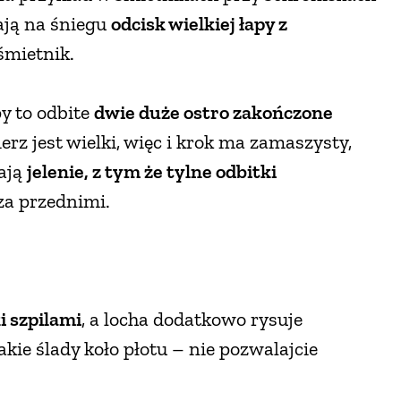
ają na śniegu
odcisk wielkiej łapy z
śmietnik.
py to odbite
dwie duże ostro zakończone
ierz jest wielki, więc i krok ma zamaszysty,
iają
jelenie, z tym że tylne odbitki
 za przednimi.
i szpilami
, a locha dodatkowo rysuje
akie ślady koło płotu – nie pozwalajcie