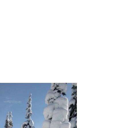
SCE
DOMY NA ŚWIECIE
URZĄDZAMY D
 I OWOCE
ROŚLINY OGRODOWE
PORA
 OGRODU
NATURALNIE
URODA
NATU
U
EKO ŻYCIE
PRZYRODA
ZWIERZĘT
URZE
GRZYBY
KRAJOBRAZ
RĘKODZI
B TO SAM
PRZEPISY
ŚNIADANIA
PR
NE
CIASTA I DESERY
DODATKI
PRZE