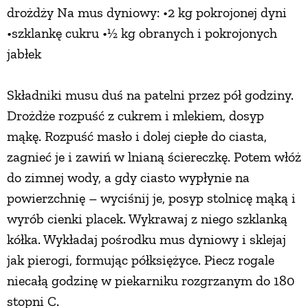
drożdży Na mus dyniowy: •2 kg pokrojonej dyni
•szklankę cukru •½ kg obranych i pokrojonych
jabłek
Składniki musu duś na patelni przez pół godziny.
Drożdże rozpuść z cukrem i mlekiem, dosyp
mąkę. Rozpuść masło i dolej ciepłe do ciasta,
zagnieć je i zawiń w lnianą ściereczkę. Potem włóż
do zimnej wody, a gdy ciasto wypłynie na
powierzchnię – wyciśnij je, posyp stolnicę mąką i
wyrób cienki placek. Wykrawaj z niego szklanką
kółka. Wykładaj pośrodku mus dyniowy i sklejaj
jak pierogi, formując półksiężyce. Piecz rogale
niecałą godzinę w piekarniku rozgrzanym do 180
stopni C.