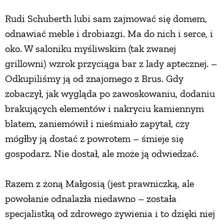
Rudi Schuberth lubi sam zajmować się domem,
PRZEPISY
odnawiać meble i drobiazgi. Ma do nich i serce, i
oko. W saloniku myśliwskim (tak zwanej
ŚNIADANIA
grillowni) wzrok przyciąga bar z lady aptecznej. –
Odkupiliśmy ją od znajomego z Brus. Gdy
PRZYSTAWKI
zobaczył, jak wygląda po zawoskowaniu, dodaniu
brakujących elementów i nakryciu kamiennym
ZUPY
blatem, zaniemówił i nieśmiało zapytał, czy
mógłby ją dostać z powrotem – śmieje się
DANIA GŁÓWNE
gospodarz. Nie dostał, ale może ją odwiedzać.
CIASTA I DESERY
Razem z żoną Małgosią (jest prawniczką, ale
powołanie odnalazła niedawno – została
DODATKI
specjalistką od zdrowego żywienia i to dzięki niej