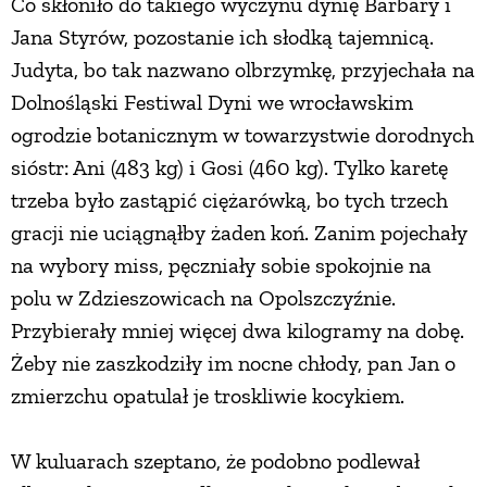
Co skłoniło do takiego wyczynu dynię Barbary i
Jana Styrów, pozostanie ich słodką tajemnicą.
Judyta, bo tak nazwano olbrzymkę, przyjechała na
Dolnośląski Festiwal Dyni we wrocławskim
ogrodzie botanicznym w towarzystwie dorodnych
sióstr: Ani (483 kg) i Gosi (460 kg). Tylko karetę
trzeba było zastąpić ciężarówką, bo tych trzech
gracji nie uciągnąłby żaden koń. Zanim pojechały
na wybory miss, pęczniały sobie spokojnie na
polu w Zdzieszowicach na Opolszczyźnie.
Przybierały mniej więcej dwa kilogramy na dobę.
Żeby nie zaszkodziły im nocne chłody, pan Jan o
zmierzchu opatulał je troskliwie kocykiem.
W kuluarach szeptano, że podobno podlewał