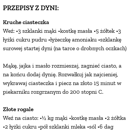
PRZEPISY Z DYNI:
Kruche ciasteczka
Weź: •3 szklanki mąki •kostkę masła •5 żółtek •3
łyżki cukru pudru •łyżeczkę amoniaku •szklankę
surowej startej dyni (na tarce o drobnych oczkach)
Mąkę, jajka i masło rozmieszaj, zagnieć ciasto, a
na końcu dodaj dynię. Rozwałkuj jak najcieniej,
wykrawaj ciasteczka i piecz na złoto 15 minut w
piekarniku rozgrzanym do 200 stopni C.
Złote rogale
Weź na ciasto: •½ kg mąki •kostkę masła •2 żółtka
•2 łyżki cukru •pół szklanki mleka •sól •6 dag