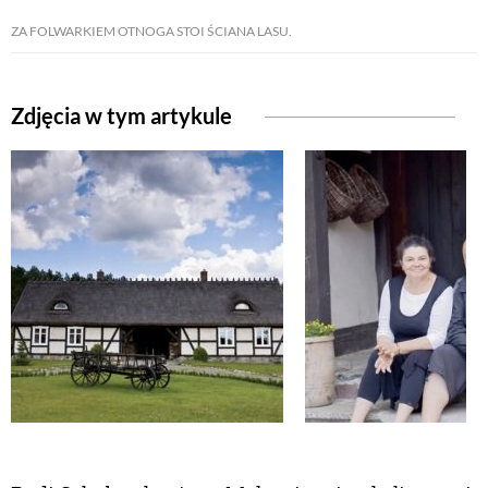
ZA FOLWARKIEM OTNOGA STOI ŚCIANA LASU.
NATURALNIE
Zdjęcia w tym artykule
URODA
NATURALNA APTECZKA
DLA DOMU
EKO ŻYCIE
PRZYRODA
ZWIERZĘTA DOMOWE