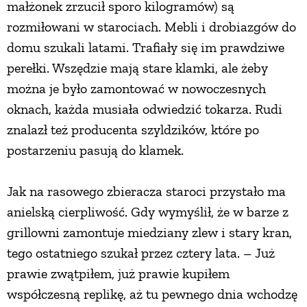
małżonek zrzucił sporo kilogramów) są
PRZETWORY
rozmiłowani w starociach. Mebli i drobiazgów do
domu szukali latami. Trafiały się im prawdziwe
INNE
perełki. Wszędzie mają stare klamki, ale żeby
można je było zamontować w nowoczesnych
oknach, każda musiała odwiedzić tokarza. Rudi
znalazł też producenta szyldzików, które po
postarzeniu pasują do klamek.
Jak na rasowego zbieracza staroci przystało ma
anielską cierpliwość. Gdy wymyślił, że w barze z
grillowni zamontuje miedziany zlew i stary kran,
tego ostatniego szukał przez cztery lata. – Już
prawie zwątpiłem, już prawie kupiłem
współczesną replikę, aż tu pewnego dnia wchodzę