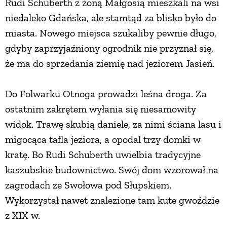
Rudi Schuberth z żoną Małgosią mieszkali na wsi
niedaleko Gdańska, ale stamtąd za blisko było do
ZWIERZĘTA W NATURZE
miasta. Nowego miejsca szukaliby pewnie długo,
gdyby zaprzyjaźniony ogrodnik nie przyznał się,
GRZYBY
że ma do sprzedania ziemię nad jeziorem Jasień.
KRAJOBRAZ
Do Folwarku Otnoga prowadzi leśna droga. Za
ostatnim zakrętem wyłania się niesamowity
RĘKODZIEŁO
widok. Trawę skubią daniele, za nimi ściana lasu i
migocąca tafla jeziora, a opodal trzy domki w
RZEMIOSŁO
kratę. Bo Rudi Schuberth uwielbia tradycyjne
kaszubskie budownictwo. Swój dom wzorował na
ZWYCZAJE
zagrodach ze Swołowa pod Słupskiem.
Wykorzystał nawet znalezione tam kute gwoździe
z XIX w.
ZRÓB TO SAM