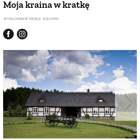
Moja kraina w kratkę
BUDUJEMY DOM
MALOWANE MEBLE
SŁUPSK
OGRÓD
WARZYWA I OWOCE
ROŚLINY OGRODOWE
PORADY
ZIELEŃ W DOMU
PROJEKTOWANIE OGRODU