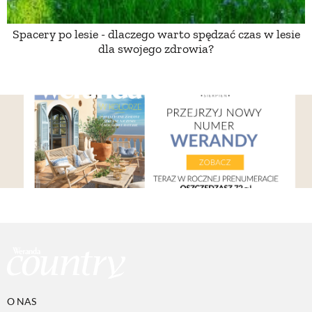
Spacery po lesie - dlaczego warto spędzać czas w lesie
NATURALNIE
dla swojego zdrowia?
URODA
NATURALNA APTECZKA
DLA DOMU
EKO ŻYCIE
PRZYRODA
ZWIERZĘTA DOMOWE
O NAS