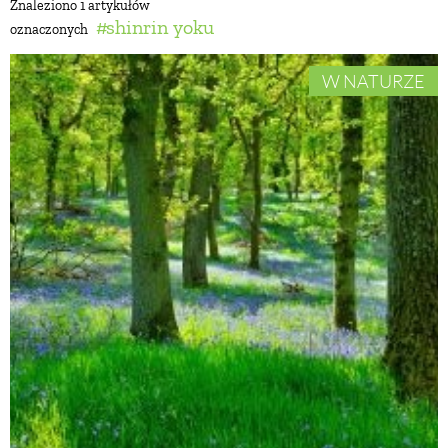
Znaleziono 1 artykułów
shinrin yoku
oznaczonych
BUDUJEMY DOM
W NATURZE
OGRÓD
WARZYWA I OWOCE
ROŚLINY OGRODOWE
PORADY
ZIELEŃ W DOMU
PROJEKTOWANIE OGRODU