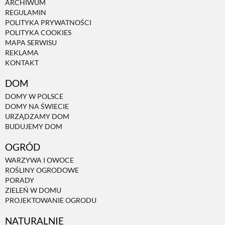
ARCHIWUM
REGULAMIN
ZWIERZĘTA W NATURZE
POLITYKA PRYWATNOŚCI
POLITYKA COOKIES
MAPA SERWISU
REKLAMA
GRZYBY
KONTAKT
DOM
KRAJOBRAZ
DOMY W POLSCE
DOMY NA ŚWIECIE
URZĄDZAMY DOM
RĘKODZIEŁO
BUDUJEMY DOM
OGRÓD
RZEMIOSŁO
WARZYWA I OWOCE
ROŚLINY OGRODOWE
PORADY
ZWYCZAJE
ZIELEŃ W DOMU
PROJEKTOWANIE OGRODU
ZRÓB TO SAM
NATURALNIE