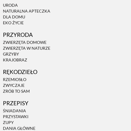
URODA
PRZEPISY
NATURALNA APTECZKA
DLA DOMU
EKO ŻYCIE
ŚNIADANIA
PRZYRODA
ZWIERZĘTA DOMOWE
PRZYSTAWKI
ZWIERZĘTA W NATURZE
GRZYBY
KRAJOBRAZ
ZUPY
RĘKODZIEŁO
RZEMIOSŁO
DANIA GŁÓWNE
ZWYCZAJE
ZRÓB TO SAM
PRZEPISY
CIASTA I DESERY
ŚNIADANIA
PRZYSTAWKI
DODATKI
ZUPY
DANIA GŁÓWNE