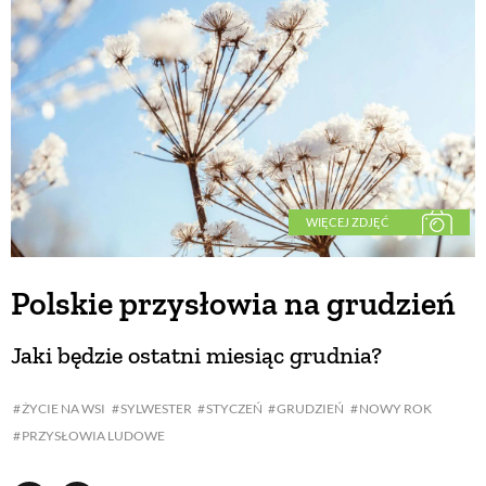
BUDUJEMY DOM
OGRÓD
WARZYWA I OWOCE
WIĘCEJ ZDJĘĆ
ROŚLINY OGRODOWE
Polskie przysłowia na grudzień
PORADY
Jaki będzie ostatni miesiąc grudnia?
ZIELEŃ W DOMU
ŻYCIE NA WSI
SYLWESTER
STYCZEŃ
GRUDZIEŃ
NOWY ROK
PRZYSŁOWIA LUDOWE
PROJEKTOWANIE OGRODU