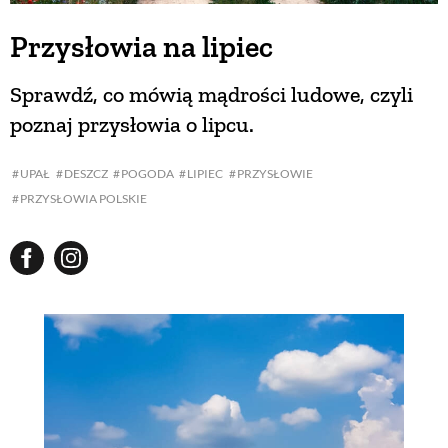
Przysłowia na lipiec
Sprawdź, co mówią mądrości ludowe, czyli
poznaj przysłowia o lipcu.
UPAŁ
DESZCZ
POGODA
LIPIEC
PRZYSŁOWIE
PRZYSŁOWIA POLSKIE