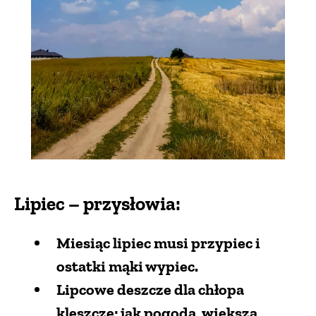
Lipiec – przysłowia:
Miesiąc lipiec musi przypiec i
ostatki mąki wypiec.
Lipcowe deszcze dla chłopa
kleszcze; jak pogoda, większa