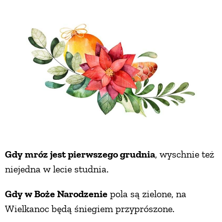
ZWIERZĘTA W NATURZE
GRZYBY
KRAJOBRAZ
RĘKODZIEŁO
RZEMIOSŁO
Gdy mróz jest pierwszego grudnia
, wyschnie też
niejedna w lecie studnia.
ZWYCZAJE
Gdy w Boże Narodzenie
pola są zielone, na
Wielkanoc będą śniegiem przyprószone.
ZRÓB TO SAM