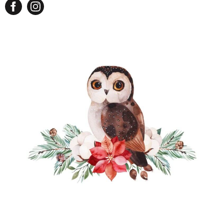
NATURALNIE
URODA
NATURALNA APTECZKA
DLA DOMU
EKO ŻYCIE
PRZYRODA
ZWIERZĘTA DOMOWE