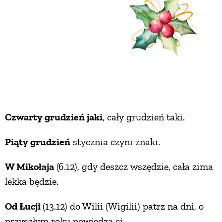
PRZETWORY
INNE
Czwarty grudzień jaki
, cały grudzień taki.
Piąty grudzień
stycznia czyni znaki.
W Mikołaja
(6.12), gdy deszcz wszędzie, cała zima
lekka będzie.
Od Łucji
(13.12) do Wilii (Wigilii) patrz na dni, o
przyszłym roku powiedzą ci.