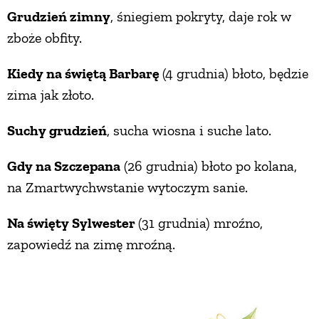
Grudzień zimny
, śniegiem pokryty, daje rok w
PRZEPISY
zboże obfity.
Kiedy na świętą Barbarę
(4 grudnia) błoto, będzie
ŚNIADANIA
zima jak złoto.
PRZYSTAWKI
Suchy grudzień
, sucha wiosna i suche lato.
ZUPY
Gdy na Szczepana
(26 grudnia) błoto po kolana,
na Zmartwychwstanie wytoczym sanie.
DANIA GŁÓWNE
Na święty Sylwester
(31 grudnia) mroźno,
zapowiedź na zimę mroźną.
CIASTA I DESERY
DODATKI