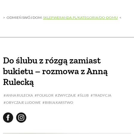
ODMIEŃ SWÓJ DOM:
SKLEP.WERANDA.PL/KATEGORIA/DO-DOMU
Do ślubu z rózgą zamiast
bukietu – rozmowa z Anną
Rulecką
ANNA RULECKA
FOLKLOR
ZWYCZAJE
ŚLUB
TRADYCJA
OBYCZAJE LUDOWE
BIBUŁKARSTWO