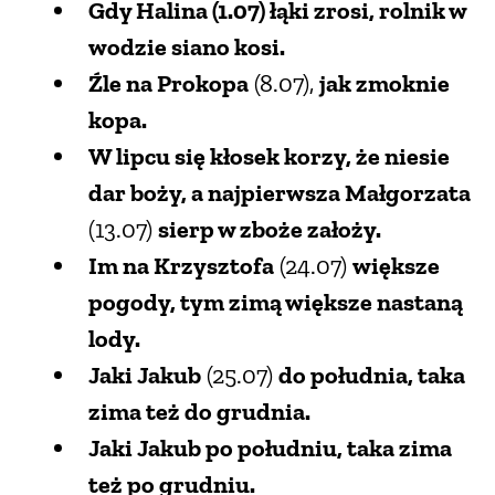
Gdy Halina (1.07) łąki zrosi, rolnik w
wodzie siano kosi.
Źle na Prokopa
(8.07),
jak zmoknie
kopa.
W lipcu się kłosek korzy, że niesie
dar boży, a najpierwsza Małgorzata
(13.07)
sierp w zboże założy.
Im na Krzysztofa
(24.07)
większe
pogody, tym zimą większe nastaną
lody.
Jaki Jakub
(25.07)
do południa, taka
zima też do grudnia.
Jaki Jakub po południu, taka zima
też po grudniu.