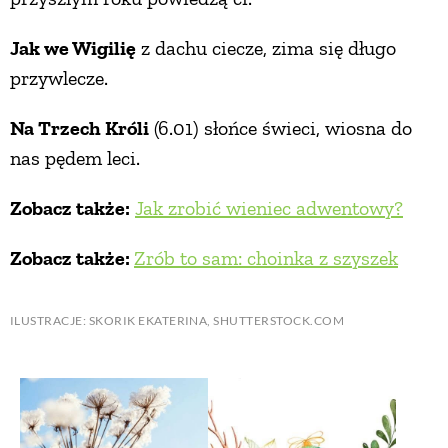
Jak we Wigilię
z dachu ciecze, zima się długo
przywlecze.
Na Trzech Króli
(6.01) słońce świeci, wiosna do
nas pędem leci.
Zobacz także:
Jak zrobić wieniec adwentowy?
Zobacz także:
Zrób to sam: choinka z szyszek
ILUSTRACJE: SKORIK EKATERINA, SHUTTERSTOCK.COM