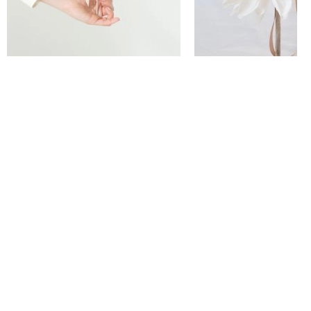
Tradycyjne rytuały kojarzą nam się z odległymi
kulturami – afrykańską czy azjatycką,
tymczasem Słowianie też je kultywowali. To do
ich zwyczajów sięga w swoich projektach
Anna
Rulecka, fotografka i bibułkarka.
Z
rozmawia Agnieszka
założycielką marki Folkisz
Wójcińska.
Co to jest skręt cukierkowy, podobno
pani ulubiony?