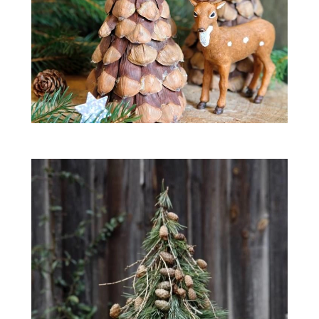
ZWIERZĘTA W NATURZE
GRZYBY
KRAJOBRAZ
RĘKODZIEŁO
RZEMIOSŁO
ZWYCZAJE
ZRÓB TO SAM