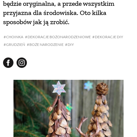
będzie oryginalna, a przede wszystkim
przyjazna dla środowiska. Oto kilka
NATURALNIE
sposobów jak ją zrobić.
URODA
CHOINKA
DEKORACJE BOŻONARODZENIOWE
DEKORACJE DIY
GRUDZIEŃ
BOŻE NARODZENIE
DIY
NATURALNA APTECZKA
DLA DOMU
EKO ŻYCIE
PRZYRODA
ZWIERZĘTA DOMOWE