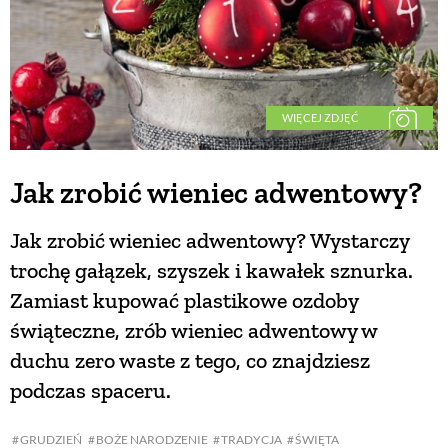
WIĘCEJ ZDJĘĆ
Jak zrobić wieniec adwentowy?
Jak zrobić wieniec adwentowy? Wystarczy
trochę gałązek, szyszek i kawałek sznurka.
Zamiast kupować plastikowe ozdoby
świąteczne, zrób wieniec adwentowy w
duchu zero waste z tego, co znajdziesz
podczas spaceru.
GRUDZIEŃ
BOŻE NARODZENIE
TRADYCJA
ŚWIĘTA