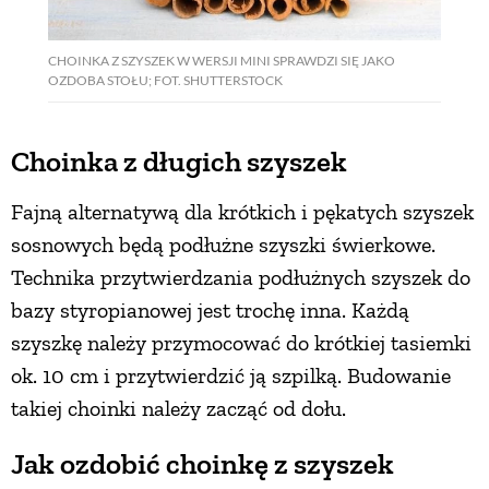
CHOINKA Z SZYSZEK W WERSJI MINI SPRAWDZI SIĘ JAKO
OZDOBA STOŁU; FOT. SHUTTERSTOCK
Choinka z długich szyszek
Fajną alternatywą dla krótkich i pękatych szyszek
sosnowych będą podłużne szyszki świerkowe.
Technika przytwierdzania podłużnych szyszek do
bazy styropianowej jest trochę inna. Każdą
szyszkę należy przymocować do krótkiej tasiemki
ok. 10 cm i przytwierdzić ją szpilką. Budowanie
takiej choinki należy zacząć od dołu.
Jak ozdobić choinkę z szyszek