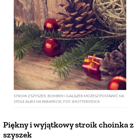
STROIK Z SZYSZEK, BOMBEK I GAŁĄZEK MOŻESZ POSTAWIĆ NA
STOLE ALBO NA PARAPECIE; FOT. SHUTTERSTOCK
Piękny i wyjątkowy stroik choinka z
szyszek