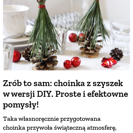
BUDUJEMY DOM
OGRÓD
WARZYWA I OWOCE
ROŚLINY OGRODOWE
Zrób to sam: choinka z szyszek
w wersji DIY. Proste i efektowne
PORADY
pomysły!
ZIELEŃ W DOMU
Taka własnoręcznie przygotowana
choinka przywoła świąteczną atmosferę,
PROJEKTOWANIE OGRODU