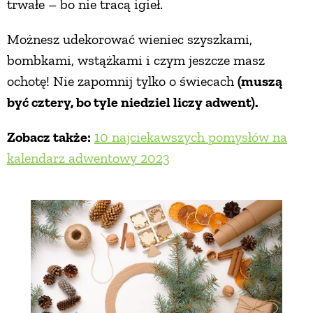
trwałe – bo nie tracą igieł.
Możnesz udekorować wieniec szyszkami,
bombkami, wstążkami i czym jeszcze masz
ochotę! Nie zapomnij tylko o świecach
(muszą
być cztery, bo tyle niedziel liczy adwent).
Zobacz także:
10 najciekawszych pomysłów na
kalendarz adwentowy 2023