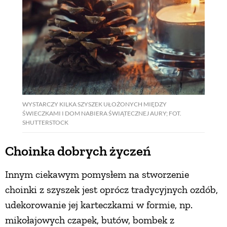
WYSTARCZY KILKA SZYSZEK UŁOŻONYCH MIĘDZY
ŚWIECZKAMI I DOM NABIERA ŚWIĄTECZNEJ AURY; FOT.
SHUTTERSTOCK
Choinka dobrych życzeń
Innym ciekawym pomysłem na stworzenie
choinki z szyszek jest oprócz tradycyjnych ozdób,
udekorowanie jej karteczkami w formie, np.
mikołajowych czapek, butów, bombek z