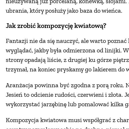
nieużywaną już porcelaną, konewką, słojami
ubrania, który posłuży jako baza do wieńca.
Jak zrobić kompozycję kwiatową?
Fantazji nie da się nauczyć, ale warto poznać
wyglądać, jakby była odmierzona od linijki. W
strony opadają liście, z drugiej ku górze piętr
trzymał, na koniec pryskamy go lakierem do 
Aranżacja powinna być zgodna z porą roku. N
Jesień to odcienie rudości, czerwieni i złota.
wykorzystać jarzębinę lub pomalować kilka g
Kompozycja kwiatowa musi współgrać z char