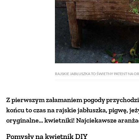
RAJSKIE JABŁUSZKA TO ŚWIETNY PATENT NA 
Z pierwszym załamaniem pogody przychodzi z
końcu to czas na rajskie jabłuszka, pigwę, jeż
oryginalne… kwietniki! Najciekawsze aranżacj
Pomysły na kwietnik DIY