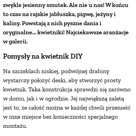
zwykle jesienny smutek. Ale nie u nas! W końcu
PRZEPISY
to czas na rajskie jabłuszka, pigwę, jeżyny i
kaliny. Powstają z nich pyszne dania i
ŚNIADANIA
oryginalne… kwietniki! Najciekawsze aranżacje
w galerii.
PRZYSTAWKI
Pomysły na kwietnik DIY
ZUPY
Na szczeblach niskiej, podwójnej drabiny
wystarczy położyć deski, aby stworzyć prosty
DANIA GŁÓWNE
kwietnik. Taka konstrukcja sprawdzi się zarówno
w domu, jak i w ogrodzie. Jej największą zaletą
jest to, że całość można w każdej chwili przenieść
CIASTA I DESERY
w inne miejsce bez konieczności specjalnego
montażu.
DODATKI