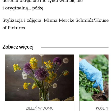
derenia ukręcicie nie tylko wianek, ale
i oryginalną... półkę.
Stylizacja i zdjęcia: Minna Mercke Schmidt/House
of Pictures
Zobacz więcej
ZIELEŃ W DOMU
ROŚLIN