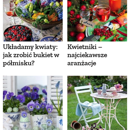
Układamy kwiaty:
Kwietniki –
jak zrobić bukiet w
najciekawsze
półmisku?
aranżacje