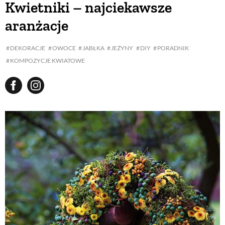
Kwietniki – najciekawsze
aranżacje
BUDUJEMY DOM
DEKORACJE
OWOCE
JABŁKA
JEŻYNY
DIY
PORADNIK
KOMPOZYCJE KWIATOWE
OGRÓD
WARZYWA I OWOCE
ROŚLINY OGRODOWE
PORADY
ZIELEŃ W DOMU
PROJEKTOWANIE OGRODU