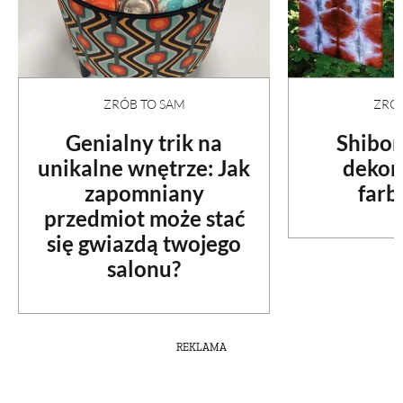
ZRÓB TO SAM
ZRÓB
Genialny trik na
Shibori
unikalne wnętrze: Jak
dekor
zapomniany
farb
przedmiot może stać
się gwiazdą twojego
salonu?
REKLAMA