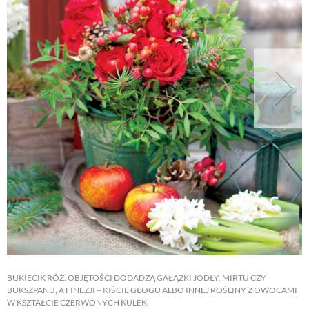
BUKIECIK RÓŻ. OBJĘTOŚCI DODADZĄ GAŁĄZKI JODŁY, MIRTU CZY
BUKSZPANU, A FINEZJI – KIŚCIE GŁOGU ALBO INNEJ ROŚLINY Z OWOCAMI
W KSZTAŁCIE CZERWONYCH KULEK.