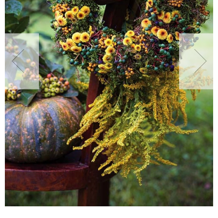
NATURALNIE
URODA
NATURALNA APTECZKA
DLA DOMU
EKO ŻYCIE
PRZYRODA
ZWIERZĘTA DOMOWE