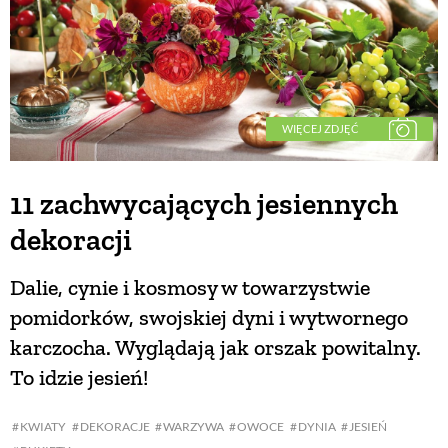
WIĘCEJ ZDJĘĆ
11 zachwycających jesiennych
dekoracji
Dalie, cynie i kosmosy w towarzystwie
pomidorków, swojskiej dyni i wytwornego
karczocha. Wyglądają jak orszak powitalny.
To idzie jesień!
KWIATY
DEKORACJE
WARZYWA
OWOCE
DYNIA
JESIEŃ