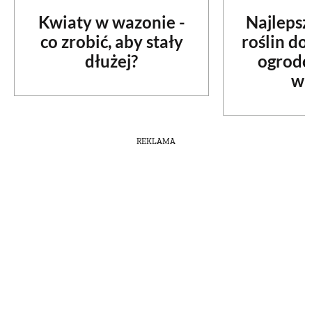
Kwiaty w wazonie -
Najlepsz
co zrobić, aby stały
roślin d
dłużej?
ogrodo
wa
REKLAMA