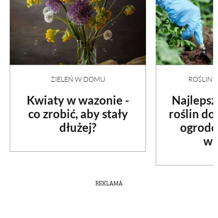
ZIELEŃ W DOMU
ROŚLIN
Kwiaty w wazonie -
Najlepsz
co zrobić, aby stały
roślin d
dłużej?
ogrodo
wa
REKLAMA