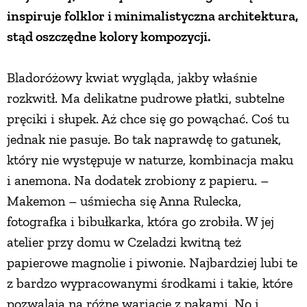
inspiruje folklor i minimalistyczna architektura,
PRZEPISY
stąd oszczędne kolory kompozycji.
ŚNIADANIA
Bladoróżowy kwiat wygląda, jakby właśnie
rozkwitł. Ma delikatne pudrowe płatki, subtelne
PRZYSTAWKI
pręciki i słupek. Aż chce się go powąchać. Coś tu
jednak nie pasuje. Bo tak naprawdę to gatunek,
ZUPY
który nie występuje w naturze, kombinacja maku
i anemona. Na dodatek zrobiony z papieru. –
DANIA GŁÓWN
Makemon – uśmiecha się Anna Rulecka,
fotografka i bibułkarka, która go zrobiła. W jej
atelier przy domu w Czeladzi kwitną też
CIASTA I DESE
papierowe magnolie i piwonie. Najbardziej lubi te
z bardzo wypracowanymi środkami i takie, które
DODATKI
pozwalają na różne wariacje z pąkami. No i