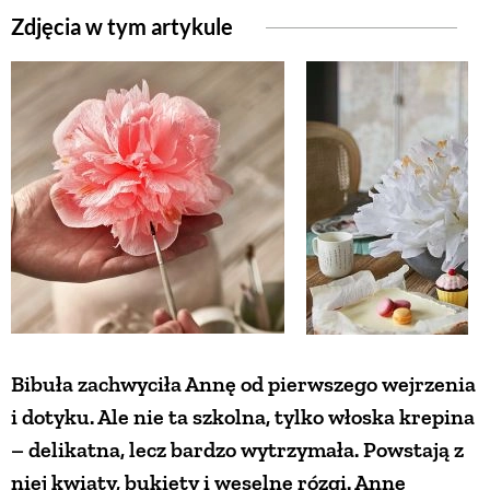
Zdjęcia w tym artykule
ZWIERZĘTA W NA
GRZYBY
KRAJOBRAZ
RĘKODZIEŁO
RZEMIOSŁO
Bibuła zachwyciła Annę od pierwszego wejrzenia
ZWYCZAJE
i dotyku. Ale nie ta szkolna, tylko włoska krepina
– delikatna, lecz bardzo wytrzymała. Powstają z
ZRÓB TO SAM
niej kwiaty, bukiety i weselne rózgi. Annę