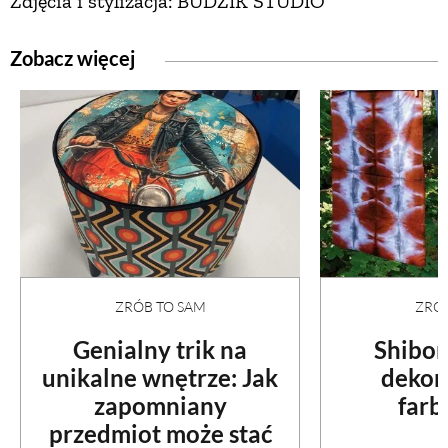
Zdjęcia i stylizacja: BUDZIK STUDIO
Zobacz więcej
ZRÓB TO SAM
ZRÓB
Genialny trik na
Shibori
unikalne wnętrze: Jak
dekor
zapomniany
farb
przedmiot może stać