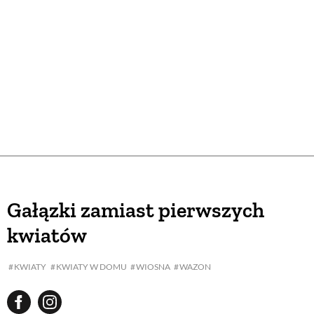
Gałązki zamiast pierwszych
kwiatów
KWIATY
KWIATY W DOMU
WIOSNA
WAZON