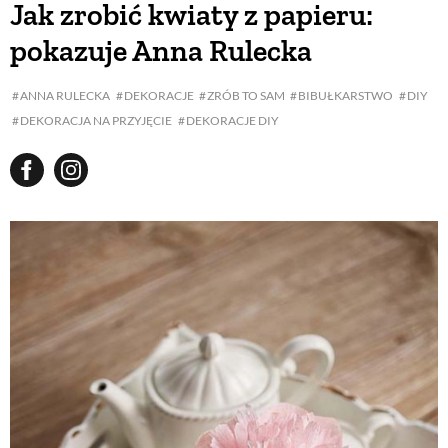
Jak zrobić kwiaty z papieru:
pokazuje Anna Rulecka
BUDUJEMY D
ANNA RULECKA
DEKORACJE
ZRÓB TO SAM
BIBUŁKARSTWO
DIY
DEKORACJA NA PRZYJĘCIE
DEKORACJE DIY
OGRÓD
WARZYWA I OW
ROŚLINY OGROD
PORADY
ZIELEŃ W DO
PROJEKTOWANIE O