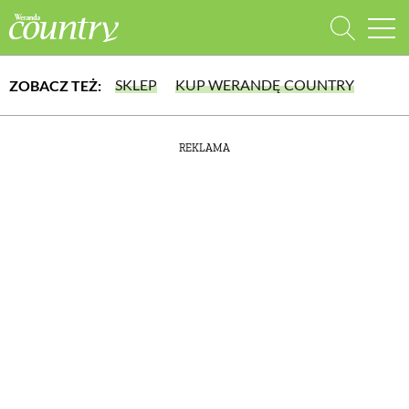
SKLEP
KUP WERANDĘ COUNTRY
ZOBACZ TEŻ:
WYBIERZ TYP WYDANIA
REKLAMA
lub wybierz jedną z kategorii
WYDANIE DRUKOWANE
aktualny numer z dostawą do domu
E-WYDANIE PDF
DOM
przeglądaj bezpośrednio na Twoim komputerze lub urządzeniu mobilnym
DOMY W POLS
DOMY NA ŚWIEC
URZĄDZAMY D