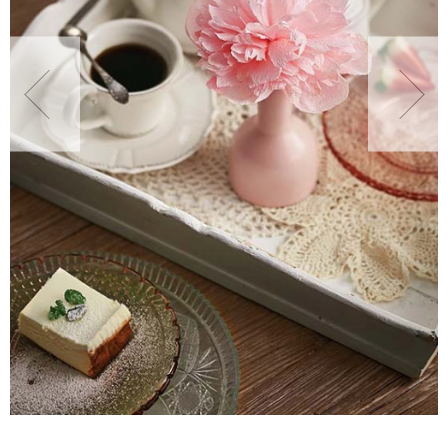
NATURALNIE
URODA
NATURALNA APTE
DLA DOMU
EKO ŻYCIE
PRZYRODA
ZWIERZĘTA DO