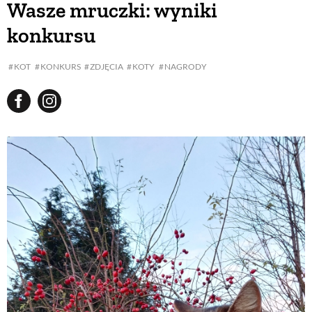
Wasze mruczki: wyniki
konkursu
BUDUJEMY DOM
KOT
KONKURS
ZDJĘCIA
KOTY
NAGRODY
OGRÓD
WARZYWA I OWOCE
ROŚLINY OGRODOWE
PORADY
ZIELEŃ W DOMU
PROJEKTOWANIE OGRODU