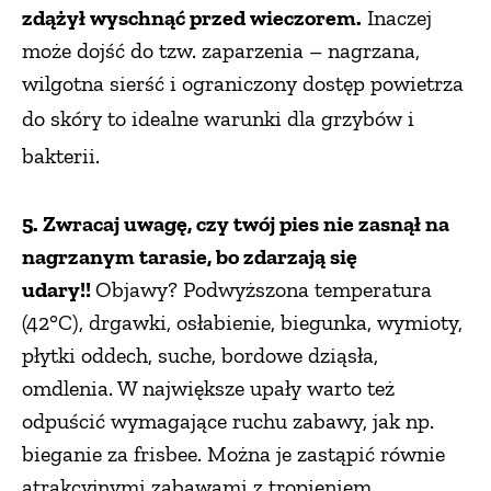
zdążył wyschnąć przed wieczorem.
Inaczej
może dojść do tzw. zaparzenia – nagrzana,
wilgotna sierść i ograniczony dostęp powietrza
do skóry to
idealne warunki dla grzybów i
bakterii.
5. Zwracaj uwagę, czy twój pies nie zasnął na
nagrzanym tarasie, bo zdarzają się
udary!!
Objawy? Podwyższona temperatura
(42°C), drgawki, osłabienie, biegunka, wymioty,
płytki oddech, suche, bordowe dziąsła,
omdlenia. W największe upały warto też
odpuścić wymagające ruchu zabawy, jak np.
bieganie za frisbee. Można je zastąpić równie
atrakcyjnymi zabawami z tropieniem.