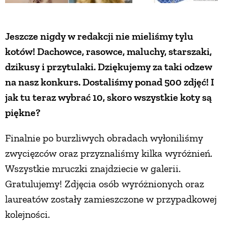
PRZEPISY
Jeszcze nigdy w redakcji nie mieliśmy tylu
kotów!
Dachowce, rasowce, maluchy, starszaki,
ŚNIADANIA
dzikusy i przytulaki. Dziękujemy za taki odzew
na nasz konkurs. Dostaliśmy ponad 500 zdjęć! I
PRZYSTAWKI
jak tu teraz wybrać 10, skoro wszystkie koty są
piękne?
ZUPY
Finalnie po burzliwych obradach wyłoniliśmy
DANIA GŁÓWNE
zwycięzców oraz przyznaliśmy kilka wyróżnień.
Wszystkie mruczki znajdziecie w galerii.
CIASTA I DESERY
Gratulujemy! Zdjęcia osób wyróżnionych oraz
laureatów zostały zamieszczone w przypadkowej
DODATKI
kolejności.