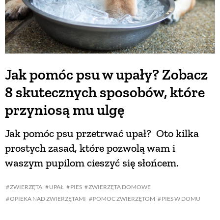
Jak pomóc psu w upały? Zobacz
8 skutecznych sposobów, które
przyniosą mu ulgę
Jak pomóc psu przetrwać upał? Oto kilka
prostych zasad, które pozwolą wam i
waszym pupilom cieszyć się słońcem.
ZWIERZĘTA
UPAŁ
PIES
ZWIERZĘTA DOMOWE
OPIEKA NAD ZWIERZĘTAMI
POMOC ZWIERZĘTOM
PIES W DOMU