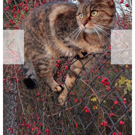
NATURALNIE
URODA
NATURALNA APTECZKA
DLA DOMU
EKO ŻYCIE
PRZYRODA
ZWIERZĘTA DOMOWE