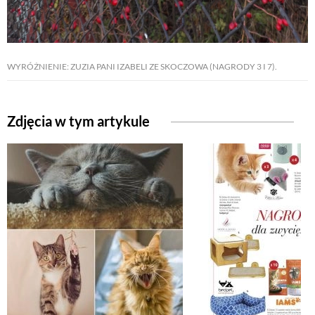
ZWIERZĘTA W NATURZE
WYRÓŻNIENIE: ZUZIA PANI IZABELI ZE SKOCZOWA (NAGRODY 3 I 7).
GRZYBY
Zdjęcia w tym artykule
KRAJOBRAZ
RĘKODZIEŁO
RZEMIOSŁO
ZWYCZAJE
ZRÓB TO SAM