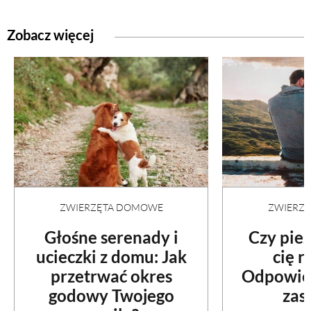
PRZETWORY
Zobacz więcej
INNE
ZWIERZĘTA DOMOWE
ZWIERZ
Głośne serenady i
Czy pie
ucieczki z domu: Jak
cię 
przetrwać okres
Odpowied
godowy Twojego
zas