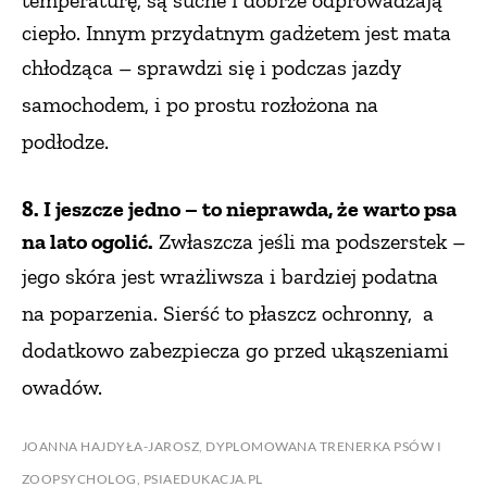
temperaturę, są suche i dobrze odprowadzają
ciepło. Innym przydatnym gadżetem jest mata
chłodząca – sprawdzi się
i podczas jazdy
samochodem, i po prostu rozłożona na
podłodze.
8. I jeszcze jedno – to nieprawda, że warto psa
na lato ogolić.
Zwłaszcza jeśli ma podszerstek –
jego skóra jest wrażliwsza
i bardziej podatna
na poparzenia. Sierść to płaszcz ochronny,
a
dodatkowo zabezpiecza go przed ukąszeniami
owadów.
JOANNA HAJDYŁA-JAROSZ, DYPLOMOWANA
TRENERKA PSÓW I
ZOOPSYCHOLOG, PSIAEDUKACJA.PL