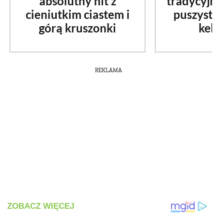
absolutny hit z
tradycyjn
cieniutkim ciastem i
puszyst
PRZETWORY
górą kruszonki
kek
INNE
REKLAMA