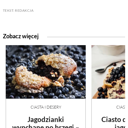
TEKST: REDAKCJA
Zobacz więcej
CIASTA I DESERY
CIAST
Jagodzianki
Ciasto 
wypchane po brzegi –
jag