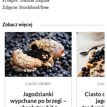
Przepis: Joanna Zaguła
Zdjęcie: Stockfood/free
PRZEPISY
Zobacz więcej
ŚNIADANIA
PRZYSTAWKI
ZUPY
DANIA GŁÓWNE
CIASTA I DESERY
CIAST
CIASTA I DESERY
Jagodzianki
Ciasto 
wypchane po brzegi –
jag
DODATKI