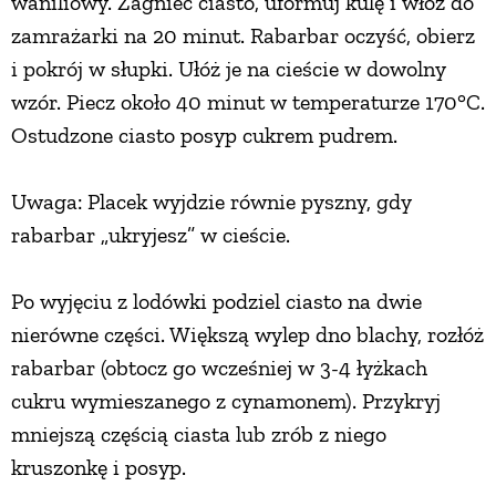
waniliowy. Zagnieć ciasto, uformuj kulę i włóż do
zamrażarki na 20 minut. Rabarbar oczyść, obierz
i pokrój w słupki. Ułóż je na cieście w dowolny
wzór. Piecz około 40 minut w temperaturze 170°C.
Ostudzone ciasto posyp cukrem pudrem.
Uwaga: Placek wyjdzie równie pyszny, gdy
rabarbar „ukryjesz” w cieście.
Po wyjęciu z lodówki podziel ciasto na dwie
nierówne części. Większą wylep dno blachy, rozłóż
rabarbar (obtocz go wcześniej w 3-4 łyżkach
cukru wymieszanego z cynamonem). Przykryj
mniejszą częścią ciasta lub zrób z niego
kruszonkę i posyp.