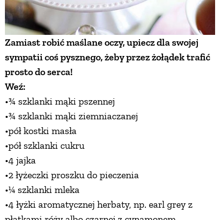
NATURALNIE
Zamiast robić maślane oczy, upiecz dla swojej
sympatii coś pysznego, żeby przez żołądek trafić
URODA
prosto do serca!
Weź:
NATURALNA APTECZKA
•¾ szklanki mąki pszennej
•¾ szklanki mąki ziemniaczanej
DLA DOMU
•pół kostki masła
•pół szklanki cukru
EKO ŻYCIE
•4 jajka
•2 łyżeczki proszku do pieczenia
PRZYRODA
•¼ szklanki mleka
•4 łyżki aromatycznej herbaty, np. earl grey z
ZWIERZĘTA DOMOWE
płatkami róży albo czarnej z cynamonem