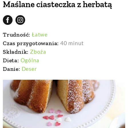
Maślane ciasteczka z herbatą
BUDUJEMY DOM
Trudność:
Łatwe
OGRÓD
Czas przygotowania:
40 minut
Składnik:
Zboża
WARZYWA I OWOCE
Dieta:
Ogólna
Danie:
Deser
ROŚLINY OGRODOWE
PORADY
ZIELEŃ W DOMU
PROJEKTOWANIE OGRODU