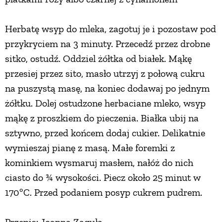
ZWIERZĘTA W NATURZE
Herbatę wsyp do mleka, zagotuj je i pozostaw pod
przykryciem na 3 minuty. Przecedź przez drobne
GRZYBY
sitko, ostudź. Oddziel żółtka od białek. Mąkę
przesiej przez sito, masło utrzyj z połową cukru
KRAJOBRAZ
na puszystą masę, na koniec dodawaj po jednym
żółtku. Dolej ostudzone herbaciane mleko, wsyp
RĘKODZIEŁO
mąkę z proszkiem do pieczenia. Białka ubij na
sztywno, przed końcem dodaj cukier. Delikatnie
wymieszaj pianę z masą. Małe foremki z
RZEMIOSŁO
kominkiem wysmaruj masłem, nałóż do nich
ciasto do ¾ wysokości. Piecz około 25 minut w
ZWYCZAJE
170ºC. Przed podaniem posyp cukrem pudrem.
ZRÓB TO SAM