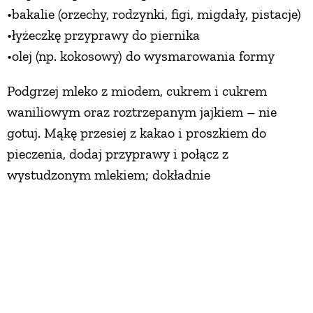
•bakalie (orzechy, rodzynki, figi, migdały, pistacje)
•łyżeczkę przyprawy do piernika
•olej (np. kokosowy) do wysmarowania formy
Podgrzej mleko z miodem, cukrem i cukrem
waniliowym oraz roztrzepanym jajkiem – nie
gotuj. Mąkę przesiej z kakao i proszkiem do
pieczenia, dodaj przyprawy i połącz z
wystudzonym mlekiem; dokładnie
wymieszaj. Dodaj posiekane i uprażone na suchej
patelni bakalie. Ciasto przelej do blaszki keksówki
i wstaw na godzinę do nagrzanego do 170°C
piekarnika. Po wyłączeniu pieca przez 10-15
minut nie wyjmuj ciasta. Przestudzony piernik
posyp cukrem pudrem wymieszanym z