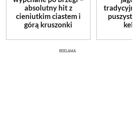
absolutny hit z
tradycyjn
cieniutkim ciastem i
puszyst
górą kruszonki
kek
REKLAMA