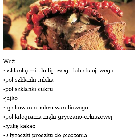
Weź:
•szklankę miodu lipowego lub akacjowego
•pół szklanki mleka
•pół szklanki cukru
•jajko
•opakowanie cukru waniliowego
•pół kilograma mąki gryczano-orkiszowej
•łyżkę kakao
•2 łyżeczki proszku do pieczenia