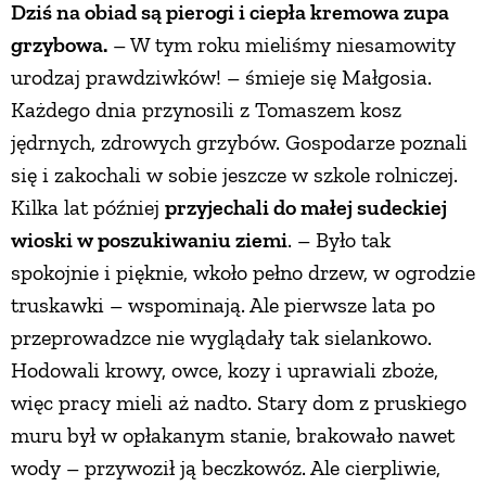
Dziś na obiad są pierogi i ciepła kremowa zupa
PRZETWORY
grzybowa.
– W tym roku mieliśmy niesamowity
urodzaj prawdziwków! – śmieje się Małgosia.
INNE
Każdego dnia przynosili z Tomaszem kosz
jędrnych, zdrowych grzybów. Gospodarze poznali
się i zakochali w sobie jeszcze w szkole rolniczej.
Kilka lat później
przyjechali do małej sudeckiej
wioski w poszukiwaniu ziemi
. – Było tak
spokojnie i pięknie, wkoło pełno drzew, w ogrodzie
truskawki – wspominają. Ale pierwsze lata po
przeprowadzce nie wyglądały tak sielankowo.
Hodowali krowy, owce, kozy i uprawiali zboże,
więc pracy mieli aż nadto. Stary dom z pruskiego
muru był w opłakanym stanie, brakowało nawet
wody – przywoził ją beczkowóz. Ale cierpliwie,