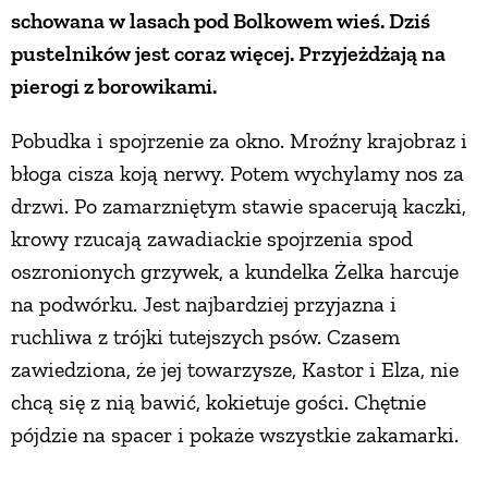
schowana w lasach pod Bolkowem wieś. Dziś
PRZEPISY
pustelników jest coraz więcej. Przyjeżdżają na
pierogi z borowikami.
ŚNIADANIA
Pobudka i spojrzenie za okno. Mroźny krajobraz i
błoga cisza koją nerwy. Potem wychylamy nos za
PRZYSTAWKI
drzwi. Po zamarzniętym stawie spacerują kaczki,
krowy rzucają zawadiackie spojrzenia spod
ZUPY
oszronionych grzywek, a kundelka Żelka harcuje
na podwórku. Jest najbardziej przyjazna i
DANIA GŁÓWNE
ruchliwa z trójki tutejszych psów. Czasem
zawiedziona, że jej towarzysze, Kastor i Elza, nie
CIASTA I DESERY
chcą się z nią bawić, kokietuje gości. Chętnie
pójdzie na spacer i pokaże wszystkie zakamarki.
DODATKI