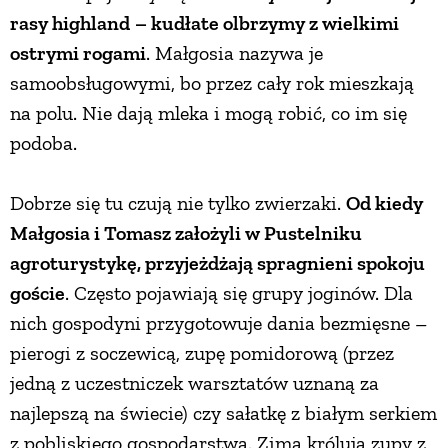
rasy highland
– kudłate olbrzymy z wielkimi
ostrymi rogami
. Małgosia nazywa je
samoobsługowymi, bo przez cały rok mieszkają
na polu. Nie dają mleka i mogą robić, co im się
podoba.
Dobrze się tu czują nie tylko zwierzaki.
Od kiedy
Małgosia i Tomasz założyli w Pustelniku
agroturystykę, przyjeżdżają spragnieni spokoju
goście
. Często pojawiają się grupy joginów. Dla
nich gospodyni przygotowuje dania bezmięsne –
pierogi z soczewicą, zupę pomidorową (przez
jedną z uczestniczek warsztatów uznaną za
najlepszą na świecie) czy sałatkę z białym serkiem
z pobliskiego gospodarstwa. Zimą królują zupy z