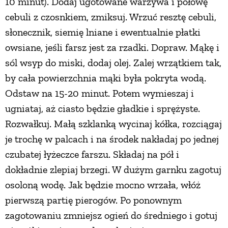
10 minut). Dodaj ugotowane warzywa i połowę
cebuli z czosnkiem, zmiksuj. Wrzuć resztę cebuli,
słonecznik, siemię lniane i ewentualnie płatki
owsiane, jeśli farsz jest za rzadki. Dopraw. Mąkę i
sól wsyp do miski, dodaj olej. Zalej wrzątkiem tak,
by cała powierzchnia mąki była pokryta wodą.
Odstaw na 15-20 minut. Potem wymieszaj i
ugniataj, aż ciasto będzie gładkie i sprężyste.
Rozwałkuj. Małą szklanką wycinaj kółka, rozciągaj
je trochę w palcach i na środek nakładaj po jednej
czubatej łyżeczce farszu. Składaj na pół i
dokładnie zlepiaj brzegi. W dużym garnku zagotuj
osoloną wodę. Jak będzie mocno wrzała, włóż
pierwszą partię pierogów. Po ponownym
zagotowaniu zmniejsz ogień do średniego i gotuj