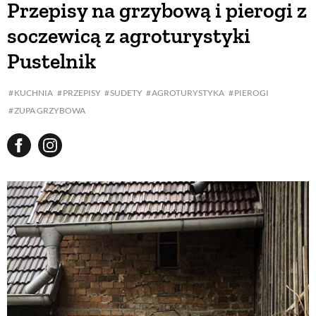
Przepisy na grzybową i pierogi z
soczewicą z agroturystyki
BUDUJEMY DOM
Pustelnik
OGRÓD
KUCHNIA
PRZEPISY
SUDETY
AGROTURYSTYKA
PIEROGI
ZUPA GRZYBOWA
WARZYWA I OWOCE
ROŚLINY OGRODOWE
PORADY
ZIELEŃ W DOMU
PROJEKTOWANIE OGRODU