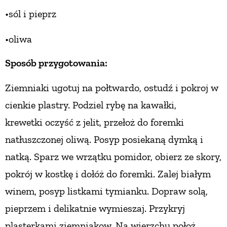
•sól i pieprz
•oliwa
Sposób przygotowania:
Ziemniaki ugotuj na połtwardo, ostudź i pokroj
w
cienkie plastry. Podziel rybę na kawałki,
krewetki
oczyść z jelit, przełoż do foremki
natłuszczonej
oliwą. Posyp posiekaną dymką i
natką. Sparz
we wrzątku pomidor, obierz ze skory,
pokrój
w kostkę i dołóż do foremki. Zalej białym
winem,
posyp listkami tymianku. Dopraw solą,
pieprzem
i delikatnie wymieszaj. Przykryj
plasterkami
ziemniakow. Na wierzchu położ