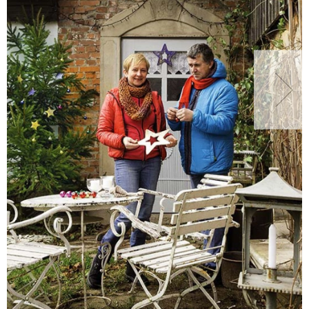
NATURALNIE
URODA
NATURALNA APTECZKA
DLA DOMU
EKO ŻYCIE
PRZYRODA
ZWIERZĘTA DOMOWE