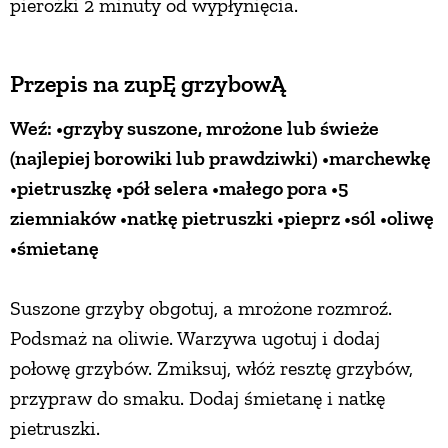
pierożki 2 minuty od wypłynięcia.
Przepis na zupĘ grzybowĄ
Weź: •grzyby suszone, mrożone lub świeże
(najlepiej borowiki lub prawdziwki) •marchewkę
•pietruszkę •pół selera •małego pora •5
ziemniaków •natkę pietruszki •pieprz •sól •oliwę
•śmietanę
Suszone grzyby obgotuj, a mrożone rozmroź.
Podsmaż na oliwie. Warzywa ugotuj i dodaj
połowę grzybów. Zmiksuj, włóż resztę grzybów,
przypraw do smaku. Dodaj śmietanę i natkę
pietruszki.