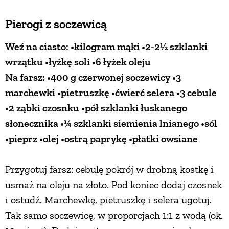
Pierogi z soczewicą
Weź na ciasto: •kilogram mąki •2-2½ szklanki
wrzątku •łyżkę soli •6 łyżek oleju
Na farsz: •400 g czerwonej soczewicy •3
marchewki •pietruszkę •ćwierć selera •3 cebule
•2 ząbki czosnku •pół szklanki łuskanego
słonecznika •¼ szklanki siemienia lnianego •sól
•pieprz •olej •ostrą paprykę •płatki owsiane
Przygotuj farsz: cebulę pokrój w drobną kostkę i
usmaż na oleju na złoto. Pod koniec dodaj czosnek
i ostudź. Marchewkę, pietruszkę i selera ugotuj.
Tak samo soczewicę, w proporcjach 1:1 z wodą (ok.