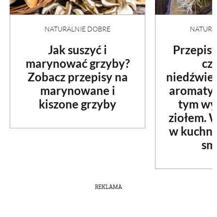
NATURALNIE DOBRE
NATURA
Jak suszyć i
Przepisy
marynować grzyby?
cz
Zobacz przepisy na
niedźwied
marynowane i
aromatyc
kiszone grzyby
tym wy
ziołem. 
w kuchni
sm
REKLAMA