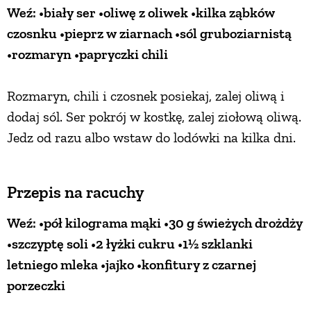
Weź: •biały ser •oliwę z oliwek •kilka ząbków
czosnku •pieprz w ziarnach •sól gruboziarnistą
•rozmaryn •papryczki chili
Rozmaryn, chili i czosnek posiekaj, zalej oliwą i
dodaj sól. Ser pokrój w kostkę, zalej ziołową oliwą.
Jedz od razu albo wstaw do lodówki na kilka dni.
Przepis na racuchy
Weź: •pół kilograma mąki •30 g świeżych drożdży
•szczyptę soli •2 łyżki cukru •1½ szklanki
letniego mleka •jajko •konfitury z czarnej
porzeczki