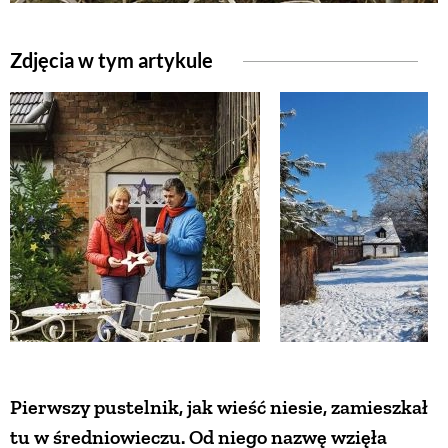
ZWIERZĘTA W NATURZE
Zdjęcia w tym artykule
GRZYBY
KRAJOBRAZ
RĘKODZIEŁO
RZEMIOSŁO
ZWYCZAJE
Pierwszy pustelnik, jak wieść niesie, zamieszkał
ZRÓB TO SAM
tu w średniowieczu. Od niego nazwę wzięła