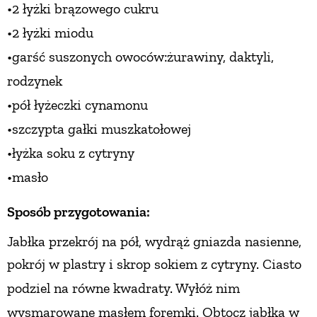
•2 łyżki
brązowego cukru
•2 łyżki miodu
•garść suszonych owoców:
żurawiny, daktyli,
rodzynek
•pół łyżeczki cynamonu
•szczypta
gałki muszkatołowej
•łyżka soku z cytryny
•masło
Sposób przygotowania:
Jabłka przekrój na pół, wydrąż gniazda nasienne,
pokrój
w plastry i skrop sokiem z cytryny. Ciasto
podziel
na równe kwadraty. Wyłóż nim
wysmarowane masłem
foremki. Obtocz jabłka w