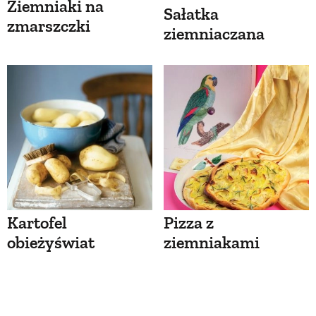
Ziemniaki na
Sałatka
zmarszczki
ziemniaczana
Kartofel
Pizza z
obieżyświat
ziemniakami