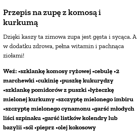
Przepis na zupę z komosą i
kurkumą
Dzięki kaszy ta zimowa zupa jest gęsta i sycąca. A
w dodatku zdrowa, pełna witamin i pachnąca
ziołami!
Weź: •szklankę komosy ryżowej •cebulę •2
marchewki •cukinię •puszkę kukurydzy
•szklankę pomidorów z puszki •łyżeczkę
mielonej kurkumy •szczyptę mielonego imbiru
•szczyptę mielonego cynamonu •garść młodych
liści szpinaku •garść listków kolendry lub
bazylii •sól •pieprz •olej kokosowy