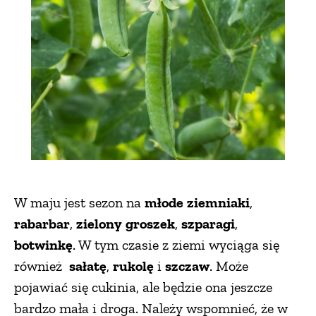
ZWIERZĘTA W NATURZE
GRZYBY
KRAJOBRAZ
RĘKODZIEŁO
W maju jest sezon na
młode
ziemniaki
,
RZEMIOSŁO
rabarbar
,
zielony
groszek
,
szparagi
,
botwinkę
. W tym czasie z ziemi wyciąga się
ZWYCZAJE
również
sałatę
,
rukolę
i
szczaw
. Może
pojawiać się cukinia, ale będzie ona jeszcze
ZRÓB TO SAM
bardzo mała i droga. Należy wspomnieć, że w