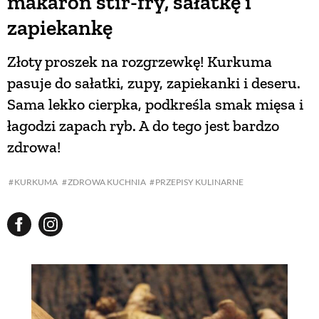
makaron stir-fry, sałatkę i
zapiekankę
Złoty proszek na rozgrzewkę! Kurkuma
pasuje do sałatki, zupy, zapiekanki i deseru.
Sama lekko cierpka, podkreśla smak mięsa i
łagodzi zapach ryb. A do tego jest bardzo
zdrowa!
KURKUMA
ZDROWA KUCHNIA
PRZEPISY KULINARNE