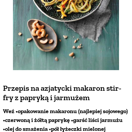
Przepis na azjatycki makaron stir-
fry z papryką i jarmużem
Weź •opakowanie makaronu (najlepiej sojowego)
•czerwoną i żółtą paprykę •garść liści jarmużu
•olej do smażenia •pół łyżeczki mielonej