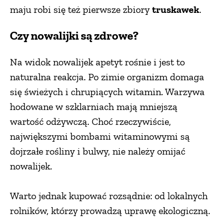
maju robi się też pierwsze zbiory
truskawek
.
PRZEPISY
Czy nowalijki są zdrowe?
ŚNIADANIA
Na widok nowalijek apetyt rośnie i jest to
naturalna reakcja. Po zimie organizm domaga
PRZYSTAWKI
się świeżych i chrupiących witamin. Warzywa
hodowane w szklarniach mają mniejszą
ZUPY
wartość odżywczą. Choć rzeczywiście,
największymi bombami witaminowymi są
DANIA GŁÓWNE
dojrzałe rośliny i bulwy, nie należy omijać
nowalijek.
CIASTA I DESERY
Warto jednak kupować rozsądnie: od lokalnych
DODATKI
rolników, którzy prowadzą uprawę ekologiczną.