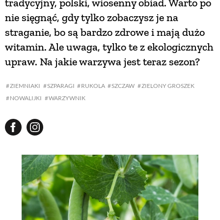
tradycyjny, polski, wiosenny obiad. Warto po
nie sięgnąć, gdy tylko zobaczysz je na
NATURALNIE
straganie, bo są bardzo zdrowe i mają dużo
witamin. Ale uwaga, tylko te z ekologicznych
URODA
upraw. Na jakie warzywa jest teraz sezon?
ZIEMNIAKI
SZPARAGI
RUKOLA
SZCZAW
ZIELONY GROSZEK
NATURALNA APTECZKA
NOWALIJKI
WARZYWNIK
DLA DOMU
EKO ŻYCIE
PRZYRODA
ZWIERZĘTA DOMOWE