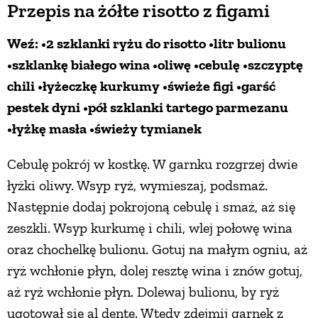
Przepis na żółte risotto z figami
Weź: •2 szklanki ryżu do risotto •litr bulionu
•szklankę białego wina •oliwę •cebulę •szczyptę
chili •łyżeczkę kurkumy •świeże figi •garść
pestek dyni •pół szklanki tartego parmezanu
•łyżkę masła •świeży tymianek
Cebulę pokrój w kostkę. W garnku rozgrzej dwie
łyżki oliwy. Wsyp ryż, wymieszaj, podsmaż.
Następnie dodaj pokrojoną cebulę i smaż, aż się
zeszkli. Wsyp kurkumę i chili, wlej połowę wina
oraz chochelkę bulionu. Gotuj na małym ogniu, aż
ryż wchłonie płyn, dolej resztę wina i znów gotuj,
aż ryż wchłonie płyn. Dolewaj bulionu, by ryż
ugotował się al dente. Wtedy zdejmij garnek z