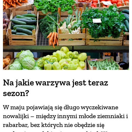
BUDUJEMY DOM
OGRÓD
WARZYWA I OWOCE
ROŚLINY OGRODOWE
Na jakie warzywa jest teraz
sezon?
PORADY
W maju pojawiają się długo wyczekiwane
ZIELEŃ W DOMU
nowalijki – między innymi młode ziemniaki i
rabarbar, bez których nie obędzie się
PROJEKTOWANIE OGRODU