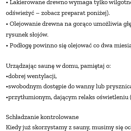
• Lakierowane
drewno wymaga tylko wilgotne
odświeżyć
– zobacz preparat poniżej).
• Olejowanie drewna
na gorąco umożliwia gł
rysunek słojów.
• Podłogę powinno
się olejować co dwa miesi
Urządzając saunę
w domu, pamiętaj o:
•dobrej wentylacji,
•swobodnym dostępie do wanny
lub prysznic
•przytłumionym, dającym relaks oświetleniu
Schładzanie kontrolowane
Kiedy już skorzystamy
z sauny, musimy
się o