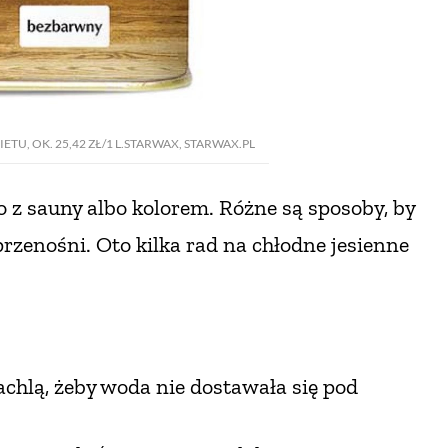
U, OK. 25,42 ZŁ/1 L.STARWAX, STARWAX.PL
to
z sauny albo kolorem. Różne są sposoby, by
przenośni.
Oto kilka rad na chłodne jesienne
chlą, żeby woda nie dostawała się pod