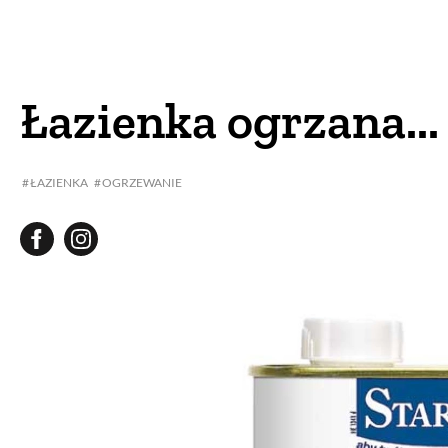
DOM
DOMY W POL
OGRÓD
WARZYWA
Łazienka ogrzana...
PROJEKTOWANIE
ŁAZIENKA
OGRZEWANIE
DLA DOM
ZWIERZĘTA W NAT
ZWYCZAJE
ZRÓ
DANIA GŁÓW