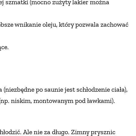
j szmatki (mocno zużyty lakier można
ębsze wnikanie
oleju, który pozwala zachować
ące.
a (niezbędne
po saunie jest schłodzenie ciała),
(np. niskim, montowanym
pod ławkami).
chłodzić.
Ale nie za długo. Zimny prysznic