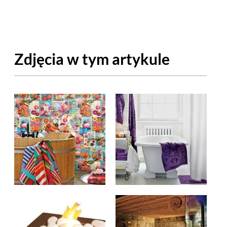
OM
BUDUJEMY DOM
DY
ZIELEŃ W DOMU
Zdjęcia w tym artykule
RALNA APTECZKA
A DOMOWE
EŁO
RZEMIOSŁO
ZYSTAWKI
ZUPY
TWORY
INNE