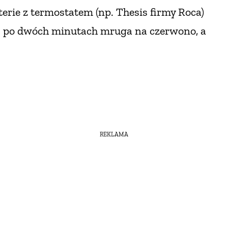
terie
z termostatem
(np. Thesis firmy Roca)
s – po dwóch minutach mruga na czerwono,
a
REKLAMA