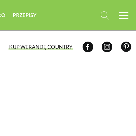
ŁO
PRZEPISY
KUP WERANDĘ COUNTRY
WYBIERZ TYP WYDANIA
WYDANIE DRUKOWANE
aktualny numer z dostawą do domu
E-WYDANIE PDF
przeglądaj bezpośrednio na Twoim
komputerze lub urządzeniu mobilnym