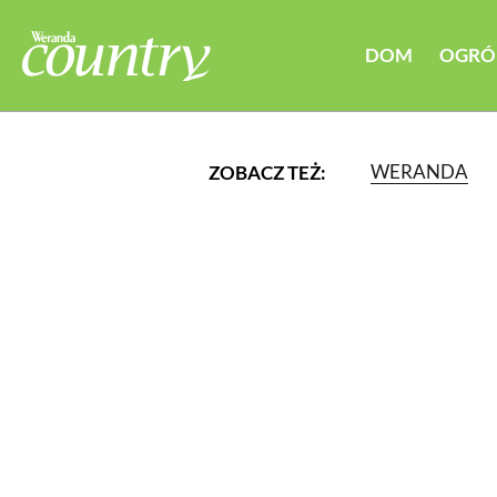
DOM
OGRÓ
WERANDA
ZOBACZ TEŻ:
LUB WYBIERZ JEDNĄ Z K