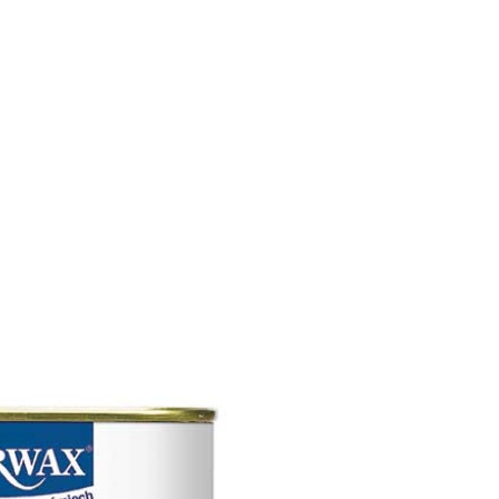
SCE
DOMY NA ŚWIECIE
URZĄDZAMY D
 I OWOCE
ROŚLINY OGRODOWE
PORA
 OGRODU
NATURALNIE
URODA
NATU
U
EKO ŻYCIE
PRZYRODA
ZWIERZĘT
URZE
GRZYBY
KRAJOBRAZ
RĘKODZI
B TO SAM
PRZEPISY
ŚNIADANIA
PR
NE
CIASTA I DESERY
DODATKI
PRZE