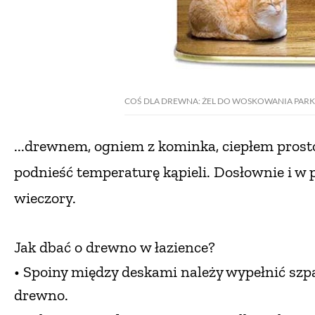
COŚ DLA DREWNA: ŻEL DO WOSKOWANIA PARKIET
...drewnem, ogniem z kominka, ciepłem pros
podnieść
temperaturę kąpieli. Dosłownie i w 
wieczory.
Jak dbać o drewno
w łazience?
• Spoiny między deskami należy wypełnić szpa
drewno.