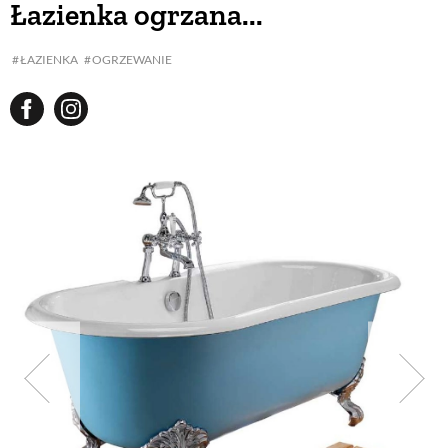
Łazienka ogrzana...
BUDUJEMY DOM
ŁAZIENKA
OGRZEWANIE
OGRÓD
WARZYWA I OWOCE
ROŚLINY OGRODOWE
PORADY
ZIELEŃ W DOMU
PROJEKTOWANIE OGRODU