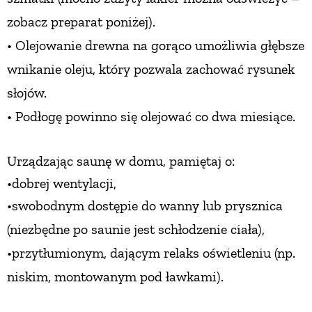
zobacz preparat poniżej).
PRZEPISY
• Olejowanie drewna
na gorąco umożliwia głębsze
wnikanie
oleju, który pozwala zachować rysunek
ŚNIADANIA
słojów.
• Podłogę powinno
się olejować co dwa miesiące.
PRZYSTAWKI
ZUPY
Urządzając saunę
w domu, pamiętaj o:
•dobrej wentylacji,
DANIA GŁÓWNE
•swobodnym dostępie do wanny
lub prysznica
(niezbędne
po saunie jest schłodzenie ciała),
CIASTA I DESERY
•przytłumionym, dającym relaks oświetleniu
(np.
niskim, montowanym
pod ławkami).
DODATKI