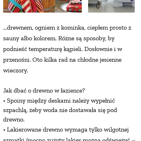
ZWIERZĘTA W NATURZE
...drewnem, ogniem z kominka, ciepłem prosto
z
GRZYBY
sauny albo kolorem. Różne są sposoby, by
podnieść
temperaturę kąpieli. Dosłownie i w
KRAJOBRAZ
przenośni.
Oto kilka rad na chłodne jesienne
wieczory.
RĘKODZIEŁO
Jak dbać o drewno
w łazience?
RZEMIOSŁO
• Spoiny między deskami należy wypełnić
szpachlą, żeby woda nie dostawała się pod
ZWYCZAJE
drewno.
• Lakierowane
drewno wymaga tylko wilgotnej
ZRÓB TO SAM
szmatki (mocno zużyty lakier można odświeżyć
–