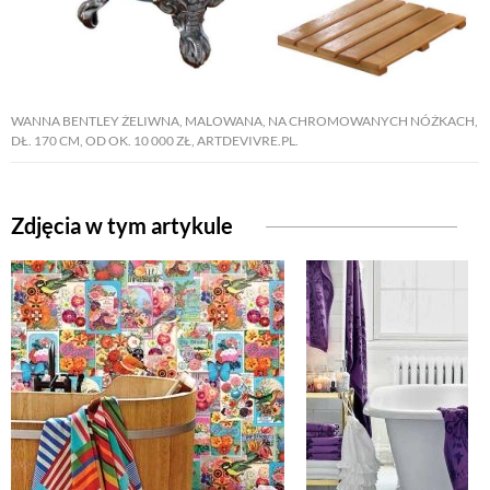
NATURALNIE
WANNA BENTLEY ŻELIWNA, MALOWANA, NA CHROMOWANYCH NÓŻKACH,
URODA
DŁ. 170 CM, OD OK. 10 000 ZŁ, ARTDEVIVRE.PL.
NATURALNA APTECZKA
Zdjęcia w tym artykule
DLA DOMU
EKO ŻYCIE
PRZYRODA
ZWIERZĘTA DOMOWE