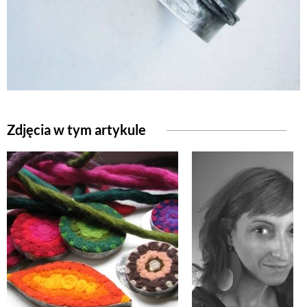
NATURALNIE
URODA
NATURALNA APTECZKA
Zdjęcia w tym artykule
DLA DOMU
EKO ŻYCIE
PRZYRODA
ZWIERZĘTA DOMOWE