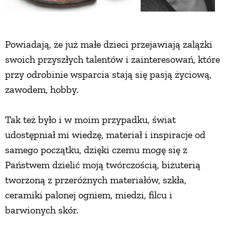
ZWIERZĘTA W NATURZE
Powiadają, że już małe dzieci przejawiają zalążki
GRZYBY
swoich przyszłych talentów i zainteresowań, które
przy odrobinie wsparcia stają się pasją życiową,
KRAJOBRAZ
zawodem, hobby.
RĘKODZIEŁO
Tak też było i w moim przypadku, świat
udostępniał mi wiedzę, materiał i inspiracje od
samego początku, dzięki czemu mogę się z
RZEMIOSŁO
Państwem dzielić moją twórczością, biżuterią
tworzoną z przeróżnych materiałów, szkła,
ZWYCZAJE
ceramiki palonej ogniem, miedzi, filcu i
barwionych skór.
ZRÓB TO SAM