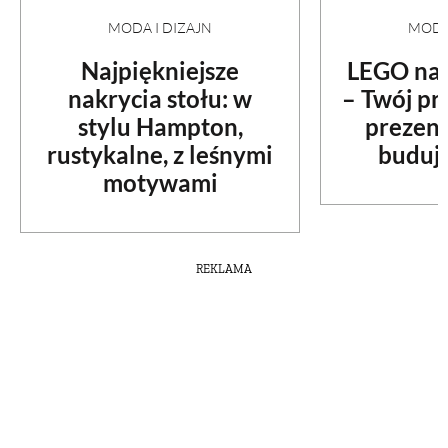
MODA I DIZAJN
MODA 
PRZETWORY
Najpiękniejsze
LEGO na 
nakrycia stołu: w
– Twój p
INNE
stylu Hampton,
prezent
rustykalne, z leśnymi
budują
motywami
REKLAMA