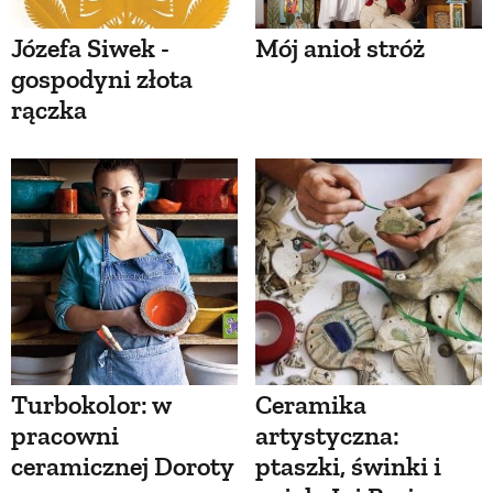
Józefa Siwek -
Mój anioł stróż
gospodyni złota
rączka
Turbokolor: w
Ceramika
pracowni
artystyczna:
ceramicznej Doroty
ptaszki, świnki i