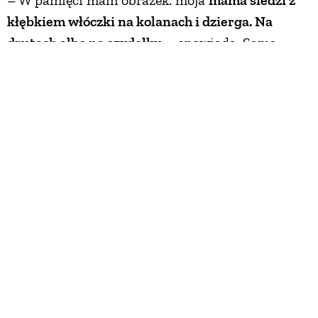
kłębkiem włóczki na kolanach i dzierga. Na
drutach albo na szydełku
– opowiada. Sama
sięgnęła po druty jeszcze jako mała dziewczynka
– nie mogło być inaczej. W tamtych czasach
prawie każdy coś szył lub dziergał. Potem było
liceum plastyczne oraz egzaminy na wymarzoną
grafikę na ASP w Poznaniu. I pierwsze
rozczarowanie – dostała się, lecz na architekturę.
– Najpierw się męczyłam, jednak w końcu coś
zaskoczyło i doceniłam te studia. Otworzyły mnie
na wzornictwo przemysłowe – mówi Magda.
Kilka lat przepracowała w zawodzie, zanim
dotarło do niej, że brakuje jej kontaktu z