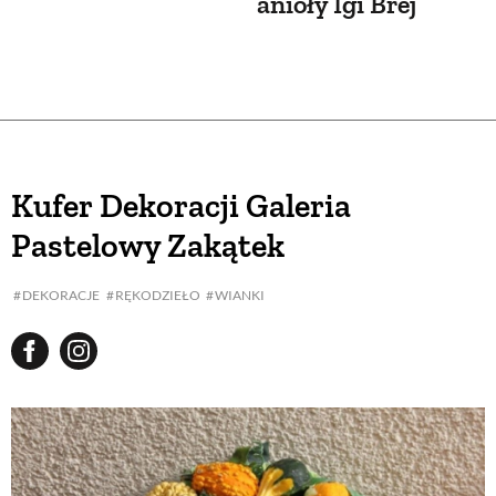
anioły Igi Brej
Kufer Dekoracji Galeria
Pastelowy Zakątek
DEKORACJE
RĘKODZIEŁO
WIANKI