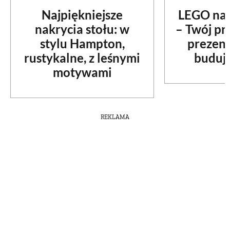
Najpiękniejsze
LEGO na 
nakrycia stołu: w
– Twój p
stylu Hampton,
prezent
rustykalne, z leśnymi
budują
motywami
REKLAMA