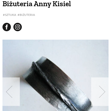
Biżuteria Anny Kisiel
BUDUJEMY DOM
SZTUKA
BIŻUTERIA
OGRÓD
WARZYWA I OWOCE
ROŚLINY OGRODOWE
PORADY
ZIELEŃ W DOMU
PROJEKTOWANIE OGRODU