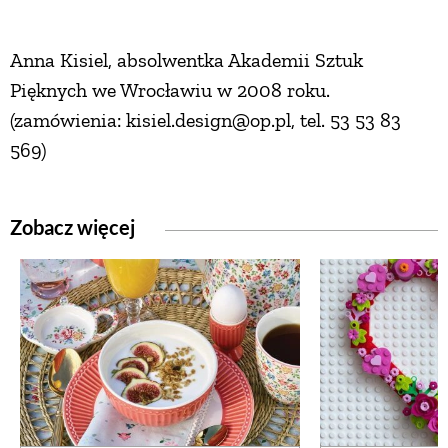
PRZEPISY
Anna Kisiel, absolwentka Akademii Sztuk
Pięknych we Wrocławiu w 2008 roku.
ŚNIADANIA
(zamówienia: kisiel.design@op.pl, tel. 53 53 83
569)
PRZYSTAWKI
Zobacz więcej
ZUPY
DANIA GŁÓWNE
CIASTA I DESERY
DODATKI