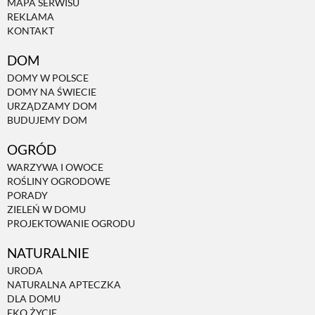
MAPA SERWISU
REKLAMA
PRZEPISY
KONTAKT
DOM
ŚNIADANIA
DOMY W POLSCE
DOMY NA ŚWIECIE
URZĄDZAMY DOM
PRZYSTAWKI
BUDUJEMY DOM
OGRÓD
ZUPY
WARZYWA I OWOCE
ROŚLINY OGRODOWE
PORADY
DANIA GŁÓWNE
ZIELEŃ W DOMU
PROJEKTOWANIE OGRODU
CIASTA I DESERY
NATURALNIE
URODA
NATURALNA APTECZKA
DODATKI
DLA DOMU
EKO ŻYCIE