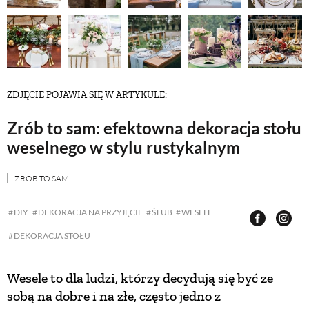
NATURALNIE
URODA
ZDJĘCIE POJAWIA SIĘ W ARTYKULE:
NATURALNA APTECZKA
Zrób to sam: efektowna dekoracja stołu
weselnego w stylu rustykalnym
DLA DOMU
ZRÓB TO SAM
EKO ŻYCIE
DIY
DEKORACJA NA PRZYJĘCIE
ŚLUB
WESELE
DEKORACJA STOŁU
PRZYRODA
Wesele to dla ludzi, którzy decydują się być ze
sobą na dobre i na złe, często jedno z
ZWIERZĘTA DOMOWE