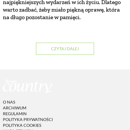
najpiękniejszych wydarzeń w ich życiu. Dlatego
warto zadbać, żeby miało piękną oprawę, która
ZWIERZĘTA W NATURZE
na długo pozostanie w pamięci.
GRZYBY
CZYTAJ DALEJ
KRAJOBRAZ
RĘKODZIEŁO
RZEMIOSŁO
O NAS
ZWYCZAJE
ARCHIWUM
REGULAMIN
POLITYKA PRYWATNOŚCI
ZRÓB TO SAM
POLITYKA COOKIES