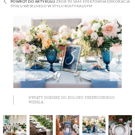
POWRÓT DO ARTYKUŁU
ZRÓB TO SAM: EFEKTOWNA DEKORACJA
STOŁU WESELNEGO W STYLU RUSTYKALNYM
BUDUJEMY DOM
OGRÓD
WARZYWA I OWOCE
ROŚLINY OGRODOWE
PORADY
KWIATY DOBIERZ DO KOLORU PRZEWODNIEGO
WESELA.
ZIELEŃ W DOMU
PROJEKTOWANIE OGRODU