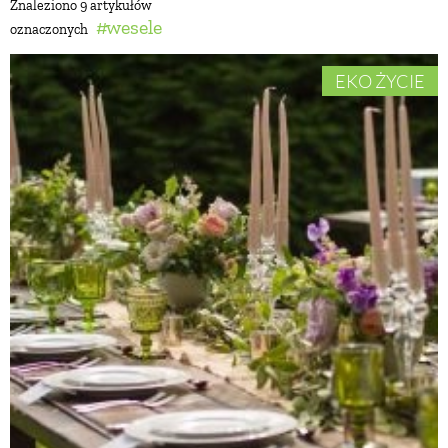
Znaleziono 9 artykułów
wesele
oznaczonych
BUDUJEMY DOM
EKO ŻYCIE
OGRÓD
WARZYWA I OWOCE
ROŚLINY OGRODOWE
PORADY
ZIELEŃ W DOMU
PROJEKTOWANIE OGRODU