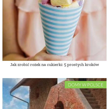
PRZETWORY
INNE
Jak zrobić rożek na cukierki: 5 prostych kroków
DOMY W POLSCE