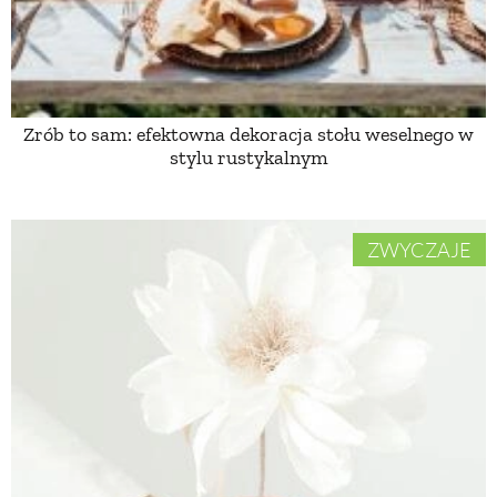
ZWIERZĘTA W NATURZE
GRZYBY
Zrób to sam: efektowna dekoracja stołu weselnego w
stylu rustykalnym
KRAJOBRAZ
ZWYCZAJE
RĘKODZIEŁO
RZEMIOSŁO
ZWYCZAJE
ZRÓB TO SAM