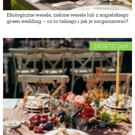
Ekologiczne wesele, zielone wesele lub z angielskiego
NATURALNIE
green wedding – co to takiego i jak je zorganizować?
URODA
ZRÓB TO SAM
NATURALNA APTECZKA
DLA DOMU
EKO ŻYCIE
PRZYRODA
ZWIERZĘTA DOMOWE