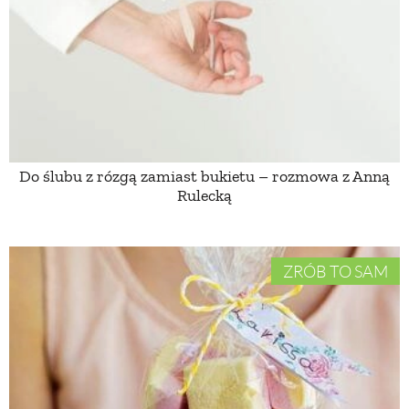
PRZEPISY
ŚNIADANIA
PRZYSTAWKI
Do ślubu z rózgą zamiast bukietu – rozmowa z Anną
Rulecką
ZUPY
DANIA GŁÓWNE
ZRÓB TO SAM
CIASTA I DESERY
DODATKI