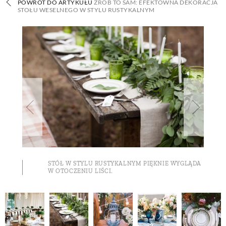
POWRÓT DO ARTYKUŁU
ZRÓB TO SAM: EFEKTOWNA DEKORACJA
STOŁU WESELNEGO W STYLU RUSTYKALNYM
BUDUJEMY DOM
OGRÓD
WARZYWA I OWOCE
ROŚLINY OGRODOWE
PORADY
STÓŁ W STYLU RUSTYKALNYM PIĘKNIE WYGLĄDA
W OTOCZENIU LIŚCI.
ZIELEŃ W DOMU
PROJEKTOWANIE OGRODU