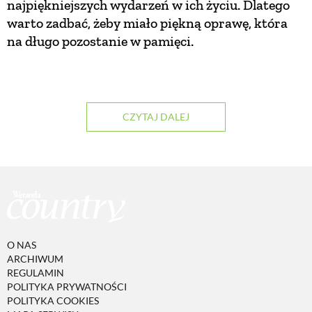
najpiękniejszych wydarzeń w ich życiu. Dlatego
warto zadbać, żeby miało piękną oprawę, która
ZWIERZĘTA W NATURZE
na długo pozostanie w pamięci.
GRZYBY
CZYTAJ DALEJ
KRAJOBRAZ
RĘKODZIEŁO
RZEMIOSŁO
O NAS
ZWYCZAJE
ARCHIWUM
REGULAMIN
POLITYKA PRYWATNOŚCI
ZRÓB TO SAM
POLITYKA COOKIES