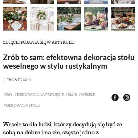
NATURALNIE
URODA
ZDJĘCIE POJAWIA SIĘ W ARTYKULE:
NATURALNA APTECZKA
Zrób to sam: efektowna dekoracja stołu
weselnego w stylu rustykalnym
DLA DOMU
ZRÓB TO SAM
EKO ŻYCIE
DIY
DEKORACJA NA PRZYJĘCIE
ŚLUB
WESELE
DEKORACJA STOŁU
PRZYRODA
Wesele to dla ludzi, którzy decydują się być ze
sobą na dobre i na złe, często jedno z
ZWIERZĘTA DOMOWE