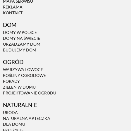
MAPA SERWISU
REKLAMA
PRZEPISY
KONTAKT
DOM
ŚNIADANIA
DOMY W POLSCE
DOMY NA ŚWIECIE
URZĄDZAMY DOM
PRZYSTAWKI
BUDUJEMY DOM
OGRÓD
ZUPY
WARZYWA I OWOCE
ROŚLINY OGRODOWE
PORADY
DANIA GŁÓWNE
ZIELEŃ W DOMU
PROJEKTOWANIE OGRODU
CIASTA I DESERY
NATURALNIE
URODA
NATURALNA APTECZKA
DODATKI
DLA DOMU
EKO ŻYCIE