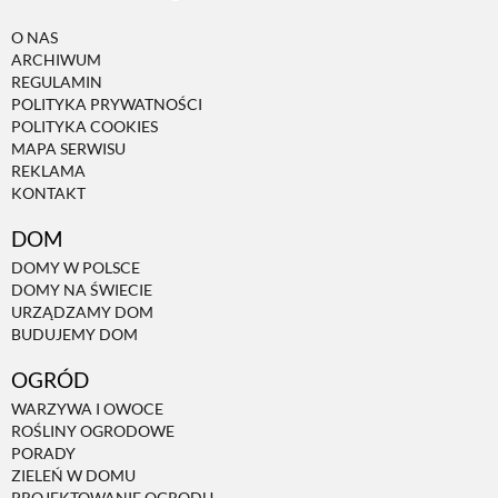
O NAS
PRZEPISY
ARCHIWUM
REGULAMIN
POLITYKA PRYWATNOŚCI
ŚNIADANIA
POLITYKA COOKIES
MAPA SERWISU
REKLAMA
PRZYSTAWKI
KONTAKT
DOM
ZUPY
DOMY W POLSCE
DOMY NA ŚWIECIE
URZĄDZAMY DOM
DANIA GŁÓWNE
BUDUJEMY DOM
OGRÓD
CIASTA I DESERY
WARZYWA I OWOCE
ROŚLINY OGRODOWE
PORADY
DODATKI
ZIELEŃ W DOMU
PROJEKTOWANIE OGRODU