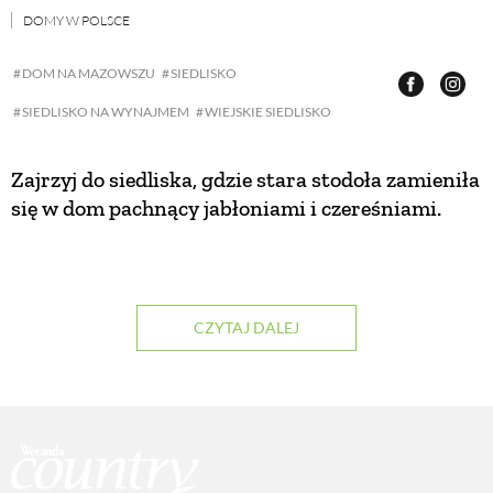
DOMY W POLSCE
ZWIERZĘTA W NATURZE
DOM NA MAZOWSZU
SIEDLISKO
SIEDLISKO NA WYNAJMEM
WIEJSKIE SIEDLISKO
GRZYBY
Zajrzyj do siedliska, gdzie stara stodoła zamieniła
KRAJOBRAZ
się w dom pachnący jabłoniami i czereśniami.
RĘKODZIEŁO
RZEMIOSŁO
CZYTAJ DALEJ
ZWYCZAJE
ZRÓB TO SAM