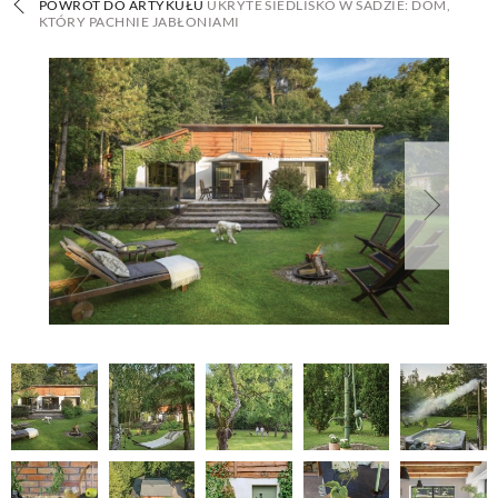
POWRÓT DO ARTYKUŁU
UKRYTE SIEDLISKO W SADZIE: DOM,
KTÓRY PACHNIE JABŁONIAMI
BUDUJEMY DOM
OGRÓD
WARZYWA I OWOCE
ROŚLINY OGRODOWE
PORADY
ZIELEŃ W DOMU
PROJEKTOWANIE OGRODU