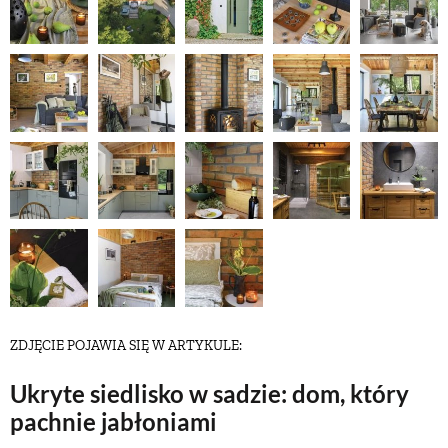
NATURALNIE
URODA
NATURALNA APTECZKA
DLA DOMU
EKO ŻYCIE
ZDJĘCIE POJAWIA SIĘ W ARTYKULE:
PRZYRODA
Ukryte siedlisko w sadzie: dom, który
pachnie jabłoniami
ZWIERZĘTA DOMOWE