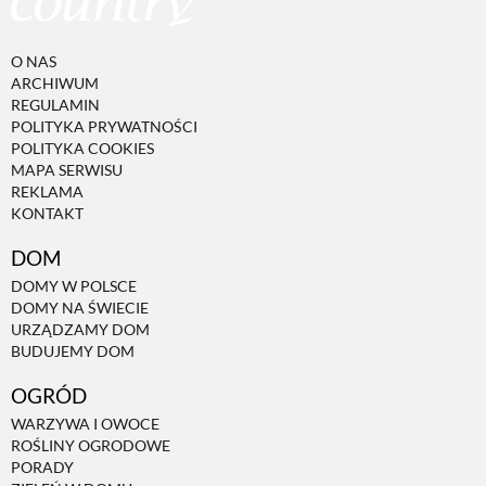
PRZEPISY
O NAS
ARCHIWUM
REGULAMIN
ŚNIADANIA
POLITYKA PRYWATNOŚCI
POLITYKA COOKIES
MAPA SERWISU
PRZYSTAWKI
REKLAMA
KONTAKT
ZUPY
DOM
DOMY W POLSCE
DOMY NA ŚWIECIE
DANIA GŁÓWNE
URZĄDZAMY DOM
BUDUJEMY DOM
CIASTA I DESERY
OGRÓD
WARZYWA I OWOCE
ROŚLINY OGRODOWE
DODATKI
PORADY