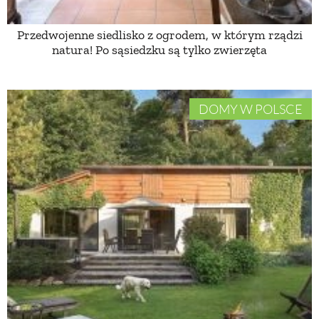
Przedwojenne siedlisko z ogrodem, w którym rządzi
NATURALNIE
natura! Po sąsiedzku są tylko zwierzęta
URODA
DOMY W POLSCE
NATURALNA APTECZKA
DLA DOMU
EKO ŻYCIE
PRZYRODA
ZWIERZĘTA DOMOWE