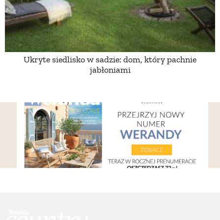
ZWIERZĘTA W NATURZE
GRZYBY
Ukryte siedlisko w sadzie: dom, który pachnie
jabłoniami
KRAJOBRAZ
RĘKODZIEŁO
RZEMIOSŁO
ZWYCZAJE
ZRÓB TO SAM