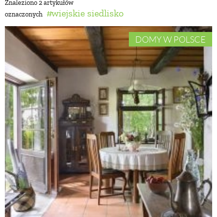
Znaleziono 2 artykułów
wiejskie siedlisko
oznaczonych
BUDUJEMY DOM
DOMY W POLSCE
OGRÓD
WARZYWA I OWOCE
ROŚLINY OGRODOWE
PORADY
ZIELEŃ W DOMU
PROJEKTOWANIE OGRODU