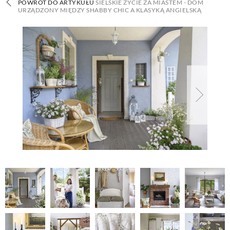
POWRÓT DO ARTYKUŁU
SIELSKIE ŻYCIE ZA MIASTEM - DOM
URZĄDZONY MIĘDZY SHABBY CHIC A KLASYKĄ ANGIELSKĄ
BUDUJEMY DOM
OGRÓD
WARZYWA I OWOCE
ROŚLINY OGRODOWE
PORADY
ZIELEŃ W DOMU
PROJEKTOWANIE OGRODU