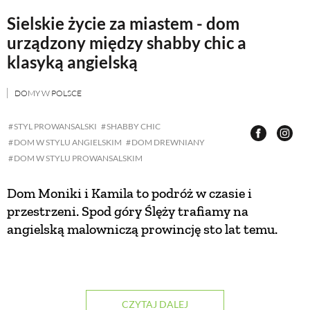
Sielskie życie za miastem - dom
ZWIERZĘTA W NATURZE
urządzony między shabby chic a
klasyką angielską
GRZYBY
DOMY W POLSCE
KRAJOBRAZ
STYL PROWANSALSKI
SHABBY CHIC
DOM W STYLU ANGIELSKIM
DOM DREWNIANY
DOM W STYLU PROWANSALSKIM
RĘKODZIEŁO
Dom Moniki i Kamila to podróż w czasie i
RZEMIOSŁO
przestrzeni. Spod góry Ślęży trafiamy na
angielską malowniczą prowincję sto lat temu.
ZWYCZAJE
ZRÓB TO SAM
CZYTAJ DALEJ