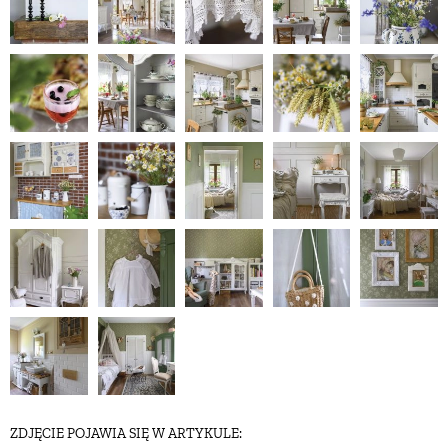
NATURALNIE
URODA
NATURALNA APTECZKA
DLA DOMU
EKO ŻYCIE
PRZYRODA
ZWIERZĘTA DOMOWE
ZDJĘCIE POJAWIA SIĘ W ARTYKULE: