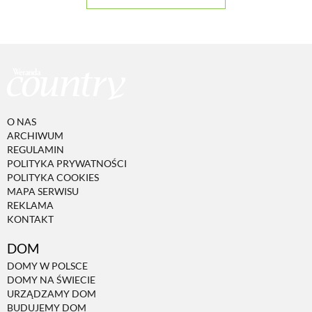
PRZEPISY
ŚNIADANIA
PRZYSTAWKI
O NAS
ARCHIWUM
REGULAMIN
ZUPY
POLITYKA PRYWATNOŚCI
POLITYKA COOKIES
MAPA SERWISU
DANIA GŁÓWNE
REKLAMA
KONTAKT
CIASTA I DESERY
DOM
DOMY W POLSCE
DOMY NA ŚWIECIE
DODATKI
URZĄDZAMY DOM
BUDUJEMY DOM