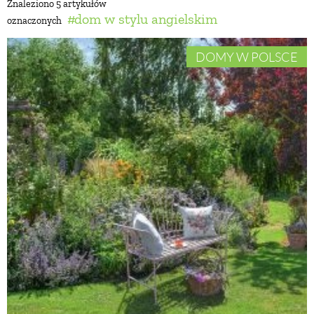
Znaleziono 5 artykułów
dom w stylu angielskim
oznaczonych
BUDUJEMY DOM
DOMY W POLSCE
OGRÓD
WARZYWA I OWOCE
ROŚLINY OGRODOWE
PORADY
ZIELEŃ W DOMU
PROJEKTOWANIE OGRODU