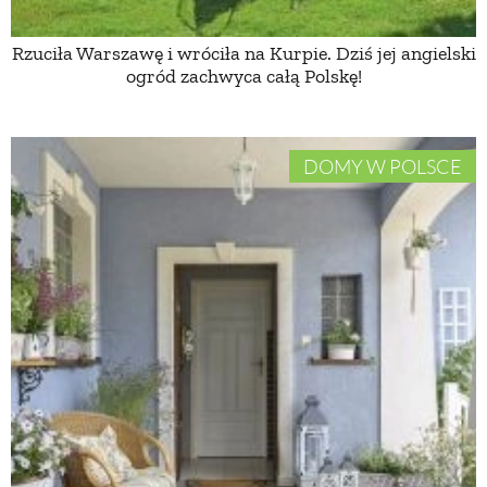
Rzuciła Warszawę i wróciła na Kurpie. Dziś jej angielski
NATURALNIE
ogród zachwyca całą Polskę!
URODA
DOMY W POLSCE
NATURALNA APTECZKA
DLA DOMU
EKO ŻYCIE
PRZYRODA
ZWIERZĘTA DOMOWE