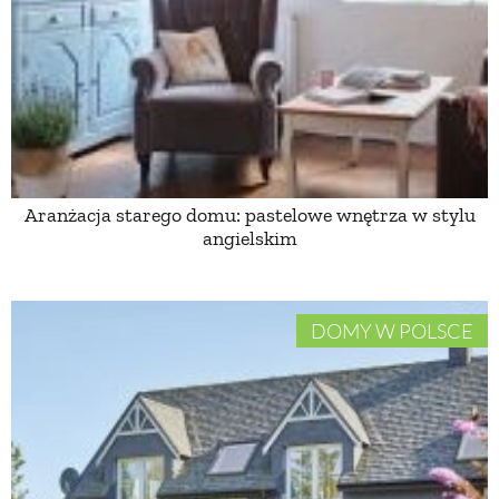
PRZEPISY
ŚNIADANIA
PRZYSTAWKI
Aranżacja starego domu: pastelowe wnętrza w stylu
angielskim
ZUPY
DANIA GŁÓWNE
DOMY W POLSCE
CIASTA I DESERY
DODATKI