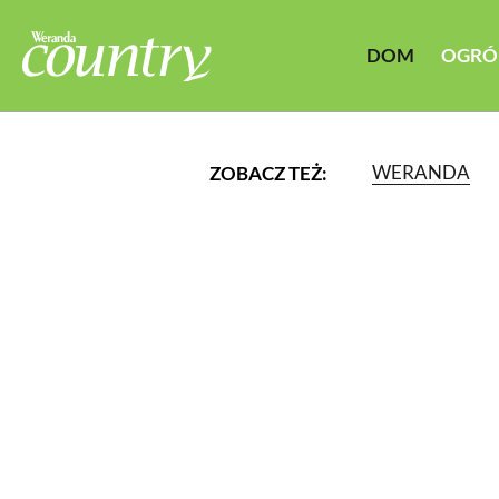
DOM
OGRÓ
WERANDA
ZOBACZ TEŻ:
LUB WYBIERZ JEDNĄ Z K