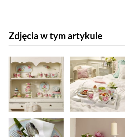
OM
BUDUJEMY DOM
DY
ZIELEŃ W DOMU
Zdjęcia w tym artykule
RALNA APTECZKA
A DOMOWE
EŁO
RZEMIOSŁO
ZYSTAWKI
ZUPY
TWORY
INNE