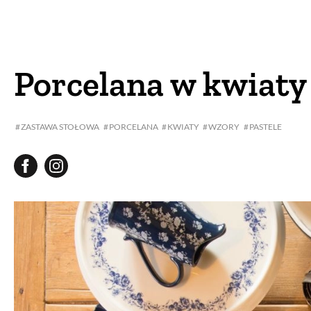
DOM
DOMY W POL
OGRÓD
WARZYWA
Porcelana w kwiaty
PROJEKTOWANIE
ZASTAWA STOŁOWA
PORCELANA
KWIATY
WZORY
PASTELE
DLA DOM
ZWIERZĘTA W NAT
ZWYCZAJE
ZRÓ
DANIA GŁÓW