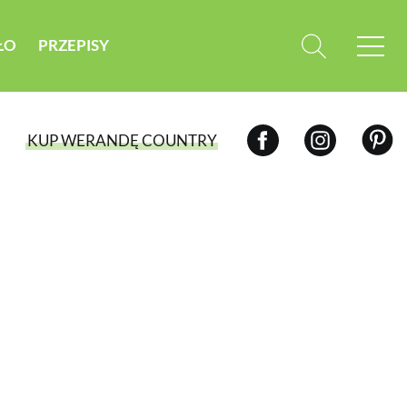
ŁO
PRZEPISY
KUP WERANDĘ COUNTRY
WYBIERZ TYP WYDANIA
WYDANIE DRUKOWANE
aktualny numer z dostawą do domu
E-WYDANIE PDF
przeglądaj bezpośrednio na Twoim
komputerze lub urządzeniu mobilnym