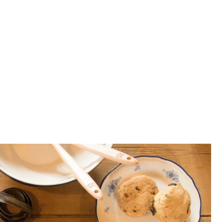
SCE
DOMY NA ŚWIECIE
URZĄDZAMY D
 I OWOCE
ROŚLINY OGRODOWE
PORA
 OGRODU
NATURALNIE
URODA
NATU
U
EKO ŻYCIE
PRZYRODA
ZWIERZĘT
URZE
GRZYBY
KRAJOBRAZ
RĘKODZI
B TO SAM
PRZEPISY
ŚNIADANIA
PR
NE
CIASTA I DESERY
DODATKI
PRZE