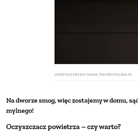
OKAP KUCHENNY DAMA, FALMECPOLSKA.PL
Na dworze smog, więc zostajemy w domu, sądz
mylnego!
Oczyszczacz powietrza – czy warto?