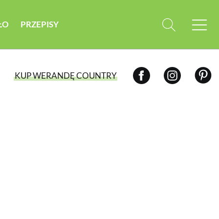
ŁO
PRZEPISY
KUP WERANDĘ COUNTRY
WYBIERZ TYP WYDANIA
WYDANIE DRUKOWANE
aktualny numer z dostawą do domu
E-WYDANIE PDF
przeglądaj bezpośrednio na Twoim
komputerze lub urządzeniu mobilnym