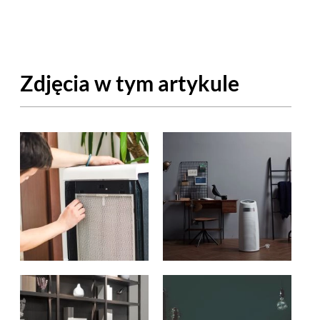
OM
BUDUJEMY DOM
DY
ZIELEŃ W DOMU
Zdjęcia w tym artykule
RALNA APTECZKA
A DOMOWE
EŁO
RZEMIOSŁO
ZYSTAWKI
ZUPY
TWORY
INNE