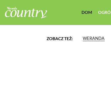
DOM
OGRÓ
WERANDA
ZOBACZ TEŻ:
LUB WYBIERZ JEDNĄ Z K