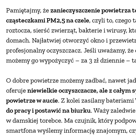
Pamiętajmy, że
zanieczyszczenie powietrza to
cząsteczkami PM2,5 na czele
, czyli to, czego
roztocza, sierść zwierząt, bakterie i wirusy,
domach. Najłatwiej otworzyć okno i przewiet
profesjonalny oczyszczacz. Jeśli uważamy, że
możemy go wypożyczyć – za 3 zł dziennie – ta
O dobre powietrze możemy zadbać, nawet ja
oferuje
niewielkie oczyszczacze, ale z całym 
powietrze w aucie
. Z kolei zasilany bateria
do pracy i postawić na biurku
. Waży zaledwie
w damskiej torebce. Ma czujnik, który podpowie
smartfona wyślemy informację znajomym, cz