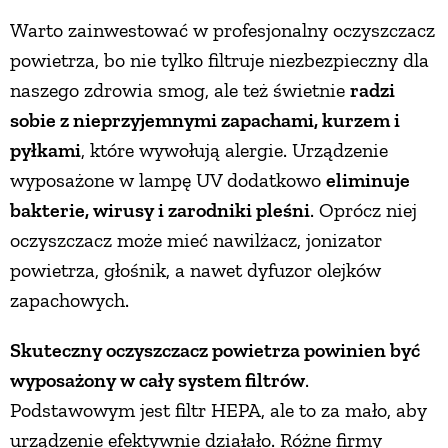
Warto zainwestować w profesjonalny oczyszczacz
PRZEPISY
powietrza, bo nie tylko filtruje niezbezpieczny dla
naszego zdrowia smog, ale też świetnie
radzi
ŚNIADANIA
sobie z nieprzyjemnymi zapachami, kurzem i
pyłkami
, które wywołują alergie. Urządzenie
PRZYSTAWKI
wyposażone w lampę UV dodatkowo
eliminuje
bakterie, wirusy i zarodniki pleśni
. Oprócz niej
ZUPY
oczyszczacz może mieć nawilżacz, jonizator
powietrza, głośnik, a nawet dyfuzor olejków
DANIA GŁÓWNE
zapachowych.
Skuteczny oczyszczacz powietrza powinien być
CIASTA I DESERY
wyposażony w cały system filtrów
.
Podstawowym jest filtr HEPA, ale to za mało, aby
DODATKI
urządzenie efektywnie działało. Różne firmy