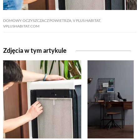
NATURALNIE
DOMOWY OCZYSZCZACZ POWIETRZA, V PLUS HABITAT,
VPLUSHABITAT.COM
URODA
Zdjęcia w tym artykule
NATURALNA APTECZKA
DLA DOMU
EKO ŻYCIE
PRZYRODA
ZWIERZĘTA DOMOWE