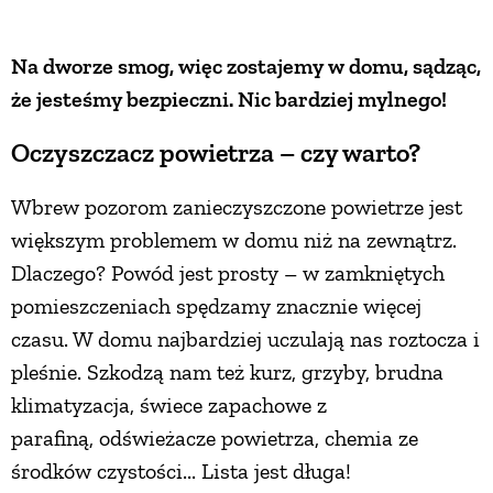
ZWIERZĘTA W NATURZE
Na dworze smog, więc zostajemy w domu, sądząc,
że jesteśmy bezpieczni. Nic bardziej mylnego!
GRZYBY
Oczyszczacz powietrza – czy warto?
KRAJOBRAZ
Wbrew pozorom zanieczyszczone powietrze jest
większym problemem w domu niż na zewnątrz.
RĘKODZIEŁO
Dlaczego? Powód jest prosty – w zamkniętych
pomieszczeniach spędzamy znacznie więcej
RZEMIOSŁO
czasu. W domu najbardziej uczulają nas roztocza i
pleśnie. Szkodzą nam też kurz, grzyby, brudna
ZWYCZAJE
klimatyzacja, świece zapachowe z
parafiną, odświeżacze powietrza, chemia ze
ZRÓB TO SAM
środków czystości... Lista jest długa!