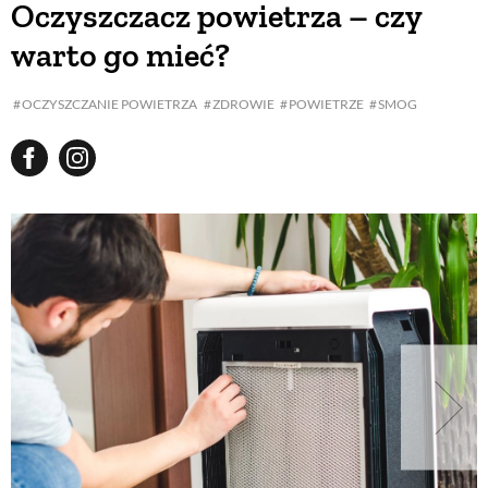
Oczyszczacz powietrza – czy
warto go mieć?
BUDUJEMY DOM
OCZYSZCZANIE POWIETRZA
ZDROWIE
POWIETRZE
SMOG
OGRÓD
WARZYWA I OWOCE
ROŚLINY OGRODOWE
PORADY
ZIELEŃ W DOMU
PROJEKTOWANIE OGRODU