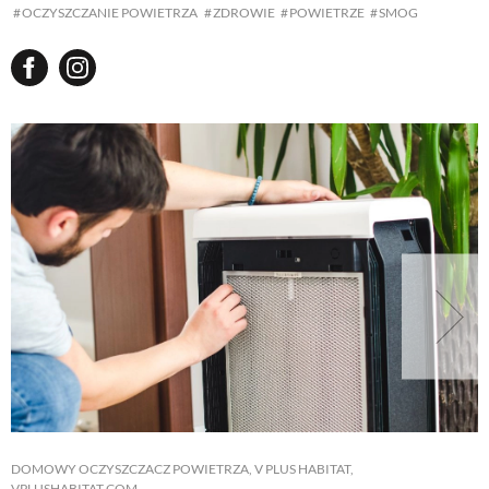
OCZYSZCZANIE POWIETRZA
ZDROWIE
POWIETRZE
SMOG
DOMOWY OCZYSZCZACZ POWIETRZA, V PLUS HABITAT,
VPLUSHABITAT.COM