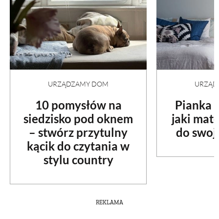
URZĄDZAMY DOM
URZĄD
10 pomysłów na
Pianka c
siedzisko pod oknem
jaki mat
– stwórz przytulny
do swoje
kącik do czytania w
stylu country
REKLAMA