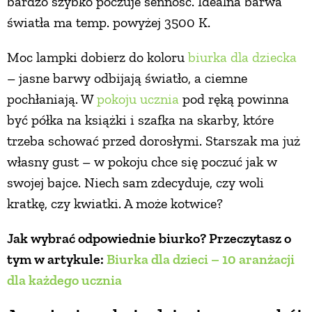
bardzo szybko poczuje senność. Idealna barwa
światła ma temp. powyżej 3500 K.
Moc lampki dobierz do koloru
biurka dla dziecka
– jasne barwy odbijają światło, a ciemne
pochłaniają. W
pokoju ucznia
pod ręką powinna
być półka na książki i szafka na skarby, które
trzeba schować przed dorosłymi. Starszak ma już
własny gust – w pokoju chce się poczuć jak w
swojej bajce. Niech sam zdecyduje, czy woli
kratkę, czy kwiatki. A może kotwice?
Jak wybrać odpowiednie biurko? Przeczytasz o
tym w artykule:
Biurka dla dzieci – 10 aranżacji
dla każdego ucznia