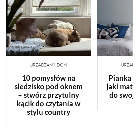
URZĄDZAMY DOM
URZĄD
10 pomysłów na
Pianka c
siedzisko pod oknem
jaki mat
– stwórz przytulny
do swoje
kącik do czytania w
stylu country