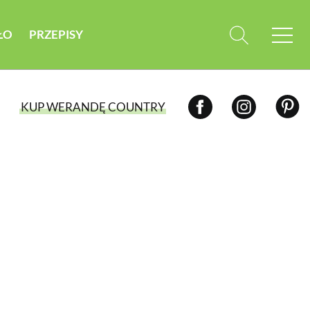
ŁO
PRZEPISY
KUP WERANDĘ COUNTRY
WYBIERZ TYP WYDANIA
WYDANIE DRUKOWANE
aktualny numer z dostawą do domu
E-WYDANIE PDF
przeglądaj bezpośrednio na Twoim
komputerze lub urządzeniu mobilnym