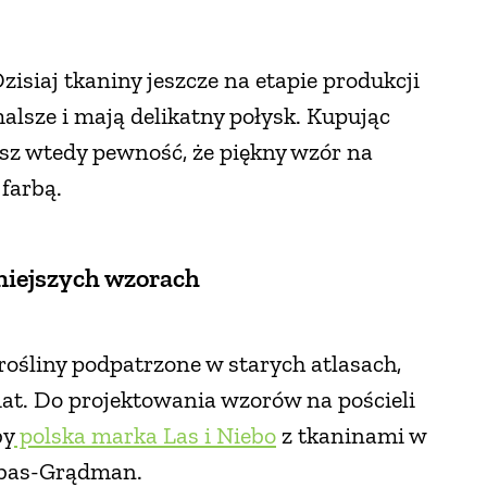
isiaj tkaniny jeszcze na etapie produkcji
sze i mają delikatny połysk. Kupując
asz wtedy pewność, że piękny wzór na
 farbą.
dniejszych wzorach
 rośliny podpatrzone w starych atlasach,
at. Do projektowania wzorów na pościeli
by
polska marka Las i Niebo
z tkaninami w
Gibas-Grądman.