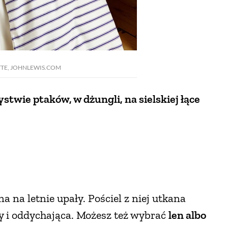
TTE, JOHNLEWIS.COM
stwie ptaków, w dżungli, na sielskiej łące
a na letnie upały. Pościel z niej utkana
y i oddychająca. Możesz też wybrać
len albo