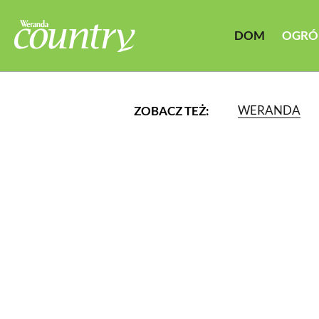
DOM
OGRÓ
WERANDA
ZOBACZ TEŻ:
LUB WYBIERZ JEDNĄ Z K