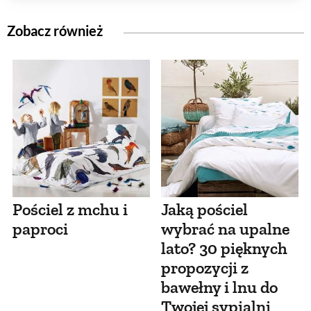
Zobacz również
Pościel z mchu i
Jaką pościel
paproci
wybrać na upalne
lato? 30 pięknych
propozycji z
bawełny i lnu do
Twojej sypialni