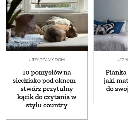
URZĄDZAMY DOM
URZĄD
10 pomysłów na
Pianka c
siedzisko pod oknem –
jaki mat
stwórz przytulny
do swoje
kącik do czytania w
stylu country