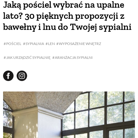
Jaką pościel wybrać na upalne
lato? 30 pięknych propozycji z
BUDUJEMY DOM
bawełny i lnu do Twojej sypialni
OGRÓD
POŚCIEL
SYPIALNIA
LEN
WYPOSAŻENIE WNĘTRZ
WARZYWA I OWOCE
JAK URZĄDZIĆ SYPIALNIĘ
ARANŻACJA SYPIALNI
ROŚLINY OGRODOWE
PORADY
ZIELEŃ W DOMU
PROJEKTOWANIE OGRODU