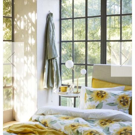
NATURALNIE
URODA
NATURALNA APTECZKA
DLA DOMU
EKO ŻYCIE
PRZYRODA
ZWIERZĘTA DOMOWE