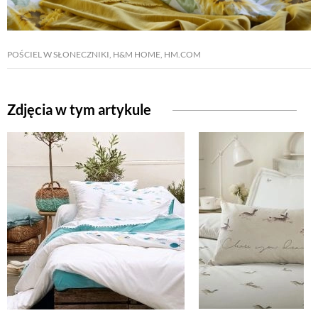
ZWIERZĘTA W NATURZE
POŚCIEL W SŁONECZNIKI, H&M HOME, HM.COM
GRZYBY
Zdjęcia w tym artykule
KRAJOBRAZ
RĘKODZIEŁO
RZEMIOSŁO
ZWYCZAJE
ZRÓB TO SAM