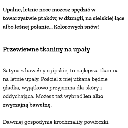
Upalne, letnie noce możesz spędzić w
PRZEPISY
towarzystwie ptaków, w dżungli, na sielskiej łące
albo leśnej polanie... Kolorowych snów!
ŚNIADANIA
PRZYSTAWKI
Przewiewne tkaniny na upały
ZUPY
Satyna z bawełny egipskiej to najlepsza tkanina
na letnie upały. Pościel z niej utkana będzie
DANIA GŁÓWNE
gładka, wyjątkowo przyjemna dla skóry i
oddychająca. Możesz też wybrać
len albo
CIASTA I DESERY
zwyczajną bawełnę
.
DODATKI
Dawniej gospodynie krochmaliły powłoczki.