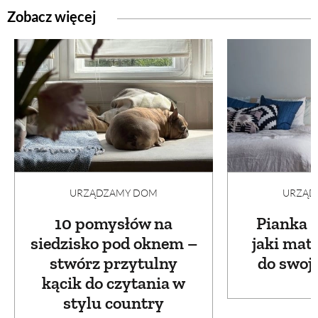
Zobacz więcej
URZĄDZAMY DOM
URZĄD
10 pomysłów na
Pianka c
siedzisko pod oknem –
jaki mat
stwórz przytulny
do swoje
kącik do czytania w
stylu country