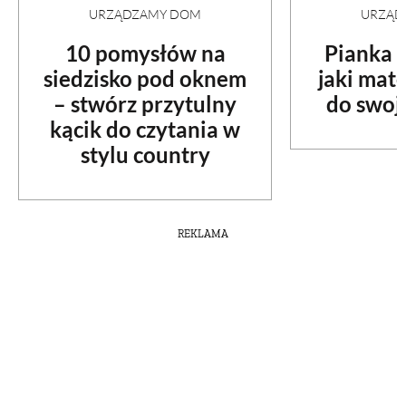
URZĄDZAMY DOM
URZĄD
10 pomysłów na
Pianka c
siedzisko pod oknem
jaki mat
– stwórz przytulny
do swoje
kącik do czytania w
stylu country
REKLAMA