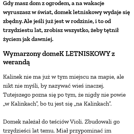
Gdy masz dom z ogrodem, a na wakacje
wyruszasz w świat, domek letniskowy wydaje się
PRZEPISY
zbędny. Ale jeśli już jest w rodzinie, i to od
trzydziestu lat, zrobisz wszystko, żeby tętnił
ŚNIADANIA
życiem jak dawniej.
PRZYSTAWKI
Wymarzony domeK LETNISKOWY z
werandą
ZUPY
Kalinek nie ma już w tym miejscu na mapie, ale
nikt nie myśli, by nazywać wieś inaczej.
DANIA GŁÓWNE
Tutejszego pozna się po tym, że nigdy nie powie
„w Kalinkach”, bo tu jest się „na Kalinkach”.
CIASTA I DESERY
Domek należał do teściów Violi. Zbudowali go
DODATKI
trzydzieści lat temu. Miał przypominać im