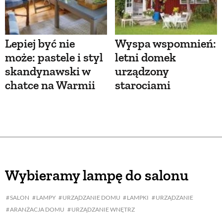
Lepiej być nie
Wyspa wspomnień:
może: pastele i styl
letni domek
skandynawski w
urządzony
chatce na Warmii
starociami
Wybieramy lampę do salonu
SALON
LAMPY
URZĄDZANIE DOMU
LAMPKI
URZĄDZANIE
ARANŻACJA DOMU
URZĄDZANIE WNĘTRZ