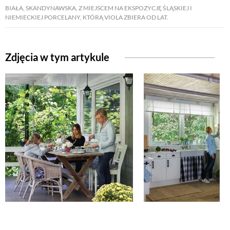
BIAŁA, SKANDYNAWSKA, Z MIEJSCEM NA EKSPOZYCJĘ ŚLĄSKIEJ I
NIEMIECKIEJ PORCELANY, KTÓRĄ VIOLA ZBIERA OD LAT.
ZWIERZĘTA W NATURZE
GRZYBY
Zdjęcia w tym artykule
KRAJOBRAZ
RĘKODZIEŁO
RZEMIOSŁO
ZWYCZAJE
ZRÓB TO SAM