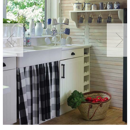
NATURALNIE
URODA
NATURALNA APTECZKA
DLA DOMU
EKO ŻYCIE
PRZYRODA
ZWIERZĘTA DOMOWE