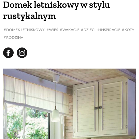
Domek letniskowy w stylu
rustykalnym
BUDUJEMY DOM
DOMEK LETNISKOWY
WIEŚ
WAKACJE
DZIECI
INSPIRACJE
KOTY
RODZINA
OGRÓD
WARZYWA I OWOCE
ROŚLINY OGRODOWE
PORADY
ZIELEŃ W DOMU
PROJEKTOWANIE OGRODU