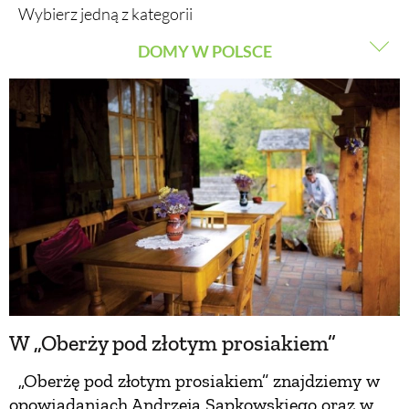
Wybierz jedną z kategorii
DOMY W POLSCE
BUDUJEMY DOM
DOMY W POLSCE
OGRÓD
DOMY NA ŚWIECIE
WARZYWA I OWOCE
URZĄDZAMY DOM
ROŚLINY OGRODOWE
BUDUJEMY DOM
PORADY
W „Oberży pod złotym prosiakiem”
ZIELEŃ W DOMU
„Oberżę pod złotym prosiakiem” znajdziemy w
PROJEKTOWANIE OGRODU
opowiadaniach Andrzeja Sapkowskiego oraz w