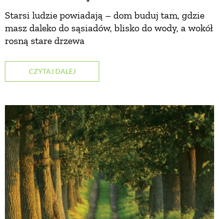
Starsi ludzie powiadają – dom buduj tam, gdzie
PRZEPISY
masz daleko do sąsiadów, blisko do wody, a wokół
rosną stare drzewa
ŚNIADANIA
CZYTAJ DALEJ
PRZYSTAWKI
ZUPY
DANIA GŁÓWNE
CIASTA I DESERY
DODATKI