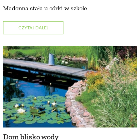
Madonna stała u córki w szkole
ZWIERZĘTA W NATURZE
CZYTAJ DALEJ
GRZYBY
KRAJOBRAZ
RĘKODZIEŁO
RZEMIOSŁO
ZWYCZAJE
ZRÓB TO SAM
Dom blisko wody