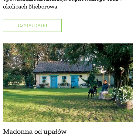
okolicach Nieborowa
NATURALNIE
CZYTAJ DALEJ
URODA
NATURALNA APTECZKA
DLA DOMU
EKO ŻYCIE
PRZYRODA
Madonna od upałów
ZWIERZĘTA DOMOWE