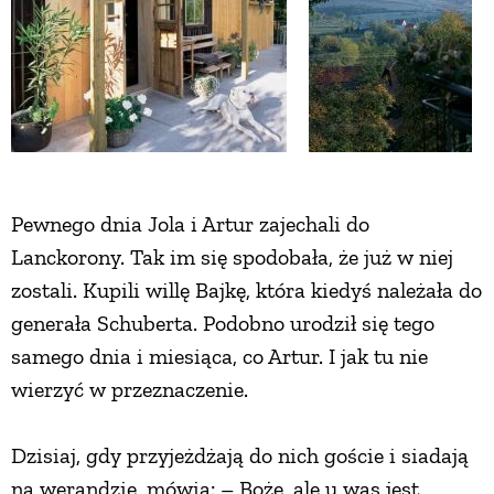
ZWIERZĘTA W NATURZE
GRZYBY
KRAJOBRAZ
Pewnego dnia Jola i Artur zajechali do
Lanckorony. Tak im się spodobała, że już w niej
RĘKODZIEŁO
zostali. Kupili willę Bajkę, która kiedyś należała do
generała Schuberta. Podobno urodził się tego
RZEMIOSŁO
samego dnia i miesiąca, co Artur. I jak tu nie
wierzyć w przeznaczenie.
ZWYCZAJE
Dzisiaj, gdy przyjeżdżają do nich goście i siadają
ZRÓB TO SAM
na werandzie, mówią: – Boże, ale u was jest