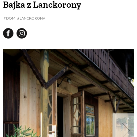
Bajka z Lanckorony
BUDUJEMY DOM
DOM
LANCKORONA
OGRÓD
WARZYWA I OWOCE
ROŚLINY OGRODOWE
PORADY
ZIELEŃ W DOMU
PROJEKTOWANIE OGRODU