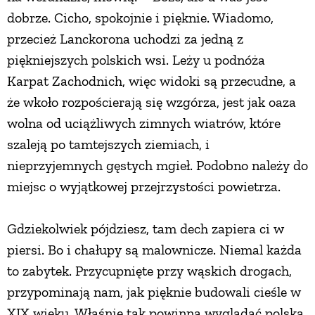
dobrze. Cicho, spokojnie i pięknie. Wiadomo,
PRZEPISY
przecież Lanckorona uchodzi za jedną z
piękniejszych polskich wsi. Leży u podnóża
ŚNIADANIA
Karpat Zachodnich, więc widoki są przecudne, a
że wkoło rozpościerają się wzgórza, jest jak oaza
PRZYSTAWKI
wolna od uciążliwych zimnych wiatrów, które
szaleją po tamtejszych ziemiach, i
ZUPY
nieprzyjemnych gęstych mgieł. Podobno należy do
miejsc o wyjątkowej przejrzystości powietrza.
DANIA GŁÓWNE
Gdziekolwiek pójdziesz, tam dech zapiera ci w
piersi. Bo i chałupy są malownicze. Niemal każda
CIASTA I DESERY
to zabytek. Przycupnięte przy wąskich drogach,
przypominają nam, jak pięknie budowali cieśle w
DODATKI
XIX wieku. Właśnie tak powinna wyglądać polska