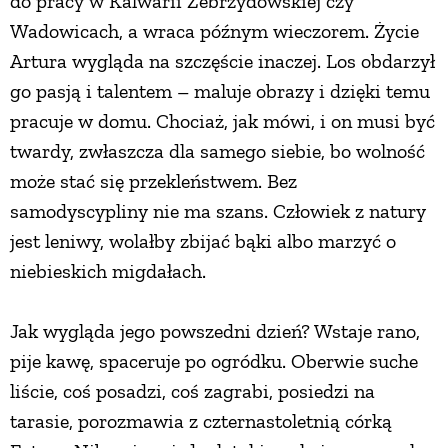
do pracy w Kalwarii Zebrzydowskiej czy
Wadowicach, a wraca późnym wieczorem. Życie
Artura wygląda na szczęście inaczej. Los obdarzył
go pasją i talentem – maluje obrazy i dzięki temu
pracuje w domu. Chociaż, jak mówi, i on musi być
twardy, zwłaszcza dla samego siebie, bo wolność
może stać się przekleństwem. Bez
samodyscypliny nie ma szans. Człowiek z natury
jest leniwy, wolałby zbijać bąki albo marzyć o
niebieskich migdałach.
Jak wygląda jego powszedni dzień? Wstaje rano,
pije kawę, spaceruje po ogródku. Oberwie suche
liście, coś posadzi, coś zagrabi, posiedzi na
tarasie, porozmawia z czternastoletnią córką