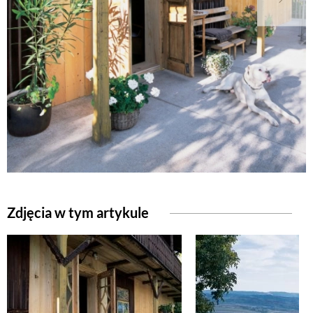
NATURALNIE
URODA
NATURALNA APTECZKA
DLA DOMU
Zdjęcia w tym artykule
EKO ŻYCIE
PRZYRODA
ZWIERZĘTA DOMOWE