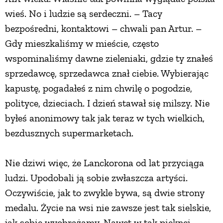
wieś. No i ludzie są serdeczni. – Tacy
PRZETWORY
bezpośredni, kontaktowi – chwali pan Artur. –
Gdy mieszkaliśmy w mieście, często
INNE
wspominaliśmy dawne zieleniaki, gdzie ty znałeś
sprzedawcę, sprzedawca znał ciebie. Wybierając
kapustę, pogadałeś z nim chwilę o pogodzie,
polityce, dzieciach. I dzień stawał się milszy. Nie
byłeś anonimowy tak jak teraz w tych wielkich,
bezdusznych supermarketach.
Nie dziwi więc, że Lanckorona od lat przyciąga
ludzi. Upodobali ją sobie zwłaszcza artyści.
Oczywiście, jak to zwykle bywa, są dwie strony
medalu. Życie na wsi nie zawsze jest tak sielskie,
jak sobie wyobrażamy. Nawet w tak pięknej