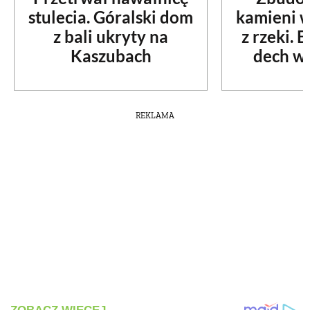
stulecia. Góralski dom
kamieni 
z bali ukryty na
z rzeki. 
Kaszubach
dech w 
REKLAMA