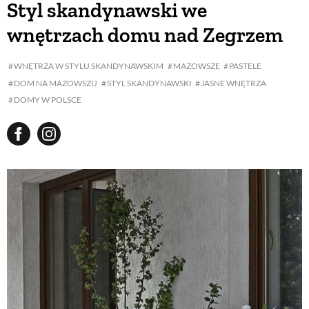
Styl skandynawski we
wnętrzach domu nad Zegrzem
BUDUJEMY DOM
WNĘTRZA W STYLU SKANDYNAWSKIM
MAZOWSZE
PASTELE
DOM NA MAZOWSZU
STYL SKANDYNAWSKI
JASNE WNĘTRZA
OGRÓD
DOMY W POLSCE
WARZYWA I OWOCE
ROŚLINY OGRODOWE
PORADY
ZIELEŃ W DOMU
PROJEKTOWANIE OGRODU