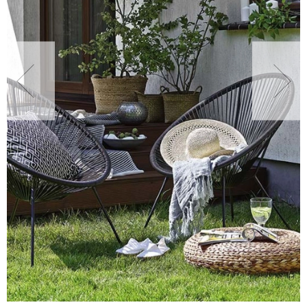
NATURALNIE
URODA
NATURALNA APTECZKA
DLA DOMU
EKO ŻYCIE
PRZYRODA
ZWIERZĘTA DOMOWE