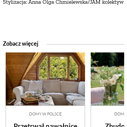
Stylizacja: Anna Olga Chmielewska/JAM kolektyw
Zobacz więcej
DOMY W POLSCE
DOMY 
Przetrwał nawałnicę
Zbudow