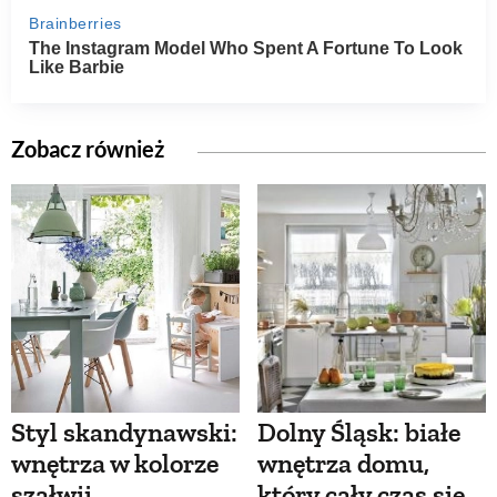
Zobacz również
Styl skandynawski:
Dolny Śląsk: białe
wnętrza w kolorze
wnętrza domu,
szałwii
który cały czas się