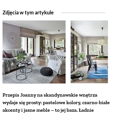
ZWIERZĘTA W NATURZE
Zdjęcia w tym artykule
GRZYBY
KRAJOBRAZ
RĘKODZIEŁO
RZEMIOSŁO
ZWYCZAJE
Przepis Joanny na skandynawskie wnętrza
wydaje się prosty: pastelowe kolory, czarno-białe
ZRÓB TO SAM
akcenty i jasne meble – to jej baza. Ładnie