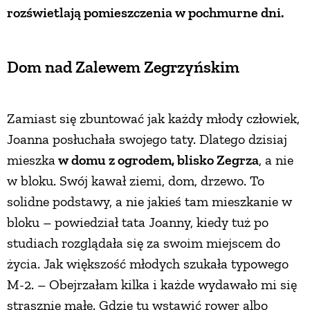
rozświetlają pomieszczenia w pochmurne dni.
PRZEPISY
Dom nad Zalewem Zegrzyńskim
ŚNIADANIA
PRZYSTAWKI
Zamiast się zbuntować jak każdy młody człowiek,
Joanna posłuchała swojego taty. Dlatego dzisiaj
ZUPY
mieszka
w domu z ogrodem, blisko Zegrza
, a nie
w bloku. Swój kawał ziemi, dom, drzewo. To
solidne podstawy, a nie jakieś tam mieszkanie w
DANIA GŁÓWNE
bloku – powiedział tata Joanny, kiedy tuż po
studiach rozglądała się za swoim miejscem do
CIASTA I DESERY
życia. Jak większość młodych szukała typowego
M-2. – Obejrzałam kilka i każde wydawało mi się
DODATKI
strasznie małe. Gdzie tu wstawić rower albo