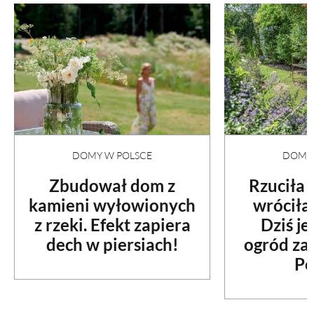
DOMY W POLSCE
DOMY 
Zbudował dom z
Rzuciła
kamieni wyłowionych
wróciła
z rzeki. Efekt zapiera
Dziś je
dech w piersiach!
ogród za
Po