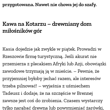
przygotowana. Nawet nie chowa jej do szafy.
PRZEPISY
Kawa na Kotarzu – drewniany dom
ŚNIADANIA
miłośników gór
PRZYSTAWKI
Kasia dojedzie jak zwykle w piątek. Prowadzi w
Rzeszowie firmę turystyczną. Jeśli akurat nie
ZUPY
przemierza z plecakiem Afryki lub Azji, obowiązki
zawodowe trzymają ją w mieście. – Pewnie, że
DANIA GŁÓWNE
przyjemniej byłoby jechać razem, ale interesów
trzeba pilnować! – wyjaśnia z uśmiechem
CIASTA I DESERY
Tadeusz i dodaje, że na szczęście w Brennej
zawsze jest coś do zrobienia. Czasem wystarczy
DODATKI
tylko narąbać drewna lub powymieniać żarówki,