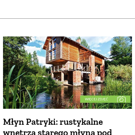
WIĘCEJ ZDJĘĆ
Młyn Patryki: rustykalne
wnętrza starego młyna pod