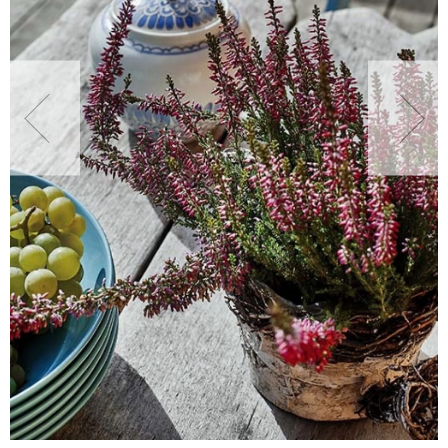
NATURALNIE
URODA
NATURALNA APTECZKA
DLA DOMU
EKO ŻYCIE
PRZYRODA
ZWIERZĘTA DOMOWE