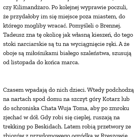
czy Kilimandżaro. Po kolejnej wyprawie poczuli,
że przydałoby im się miejsce poza miastem, do
którego mogliby wracać. Pomyśleli o Brennej.
Tadeusz zna tę okolicę jak własną kieszeń, do tego
stoki narciarskie są tu na wyciągnięcie ręki. A że
oboje są miłośnikami białego szaleństwa, szusują
od listopada do końca marca.
Czasem wpadają do nich dzieci. Wtedy podchodzą
na nartach spod domu na szczyt góry Kotarz lub
do schroniska Chata Wuja Toma, aby po zmroku
zjechać w dół. Gdy robi się cieplej, ruszają na
trekking po Beskidach. Latem robią przetwory ze
zbiorów z przydomowego ogródka w Rzeszowie,