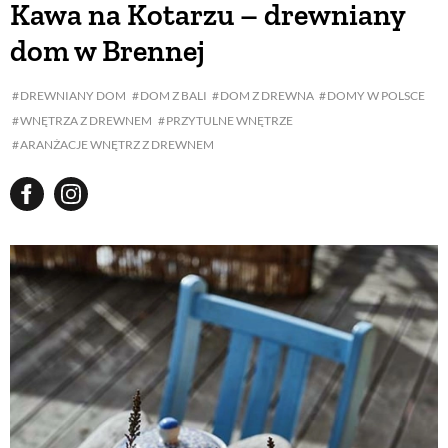
Kawa na Kotarzu – drewniany
dom w Brennej
BUDUJEMY DOM
DREWNIANY DOM
DOM Z BALI
DOM Z DREWNA
DOMY W POLSCE
WNĘTRZA Z DREWNEM
PRZYTULNE WNĘTRZE
OGRÓD
ARANŻACJE WNĘTRZ Z DREWNEM
WARZYWA I OWOCE
ROŚLINY OGRODOWE
PORADY
ZIELEŃ W DOMU
PROJEKTOWANIE OGRODU