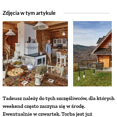
ZWIERZĘTA W NATURZE
Zdjęcia w tym artykule
GRZYBY
KRAJOBRAZ
RĘKODZIEŁO
RZEMIOSŁO
ZWYCZAJE
Tadeusz należy do tych szczęśliwców, dla których
weekend często zaczyna się w środę.
ZRÓB TO SAM
Ewentualnie w czwartek. Torba jest już