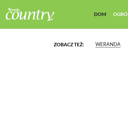
DOM
OGRÓ
WERANDA
ZOBACZ TEŻ:
LUB WYBIERZ JEDNĄ Z K