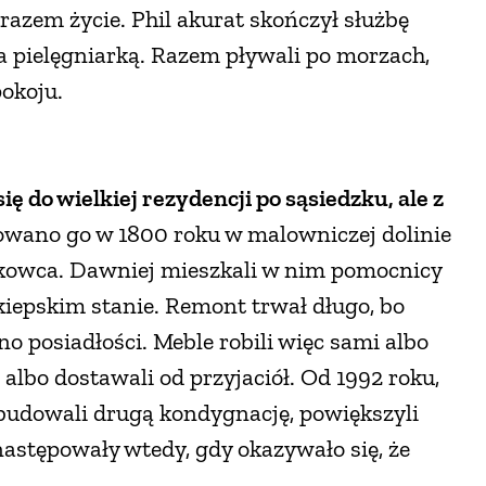
 razem życie. Phil akurat skończył służbę
a pielęgniarką. Razem pływali po morzach,
pokoju.
do wielkiej rezydencji po sąsiedzku, ale z
owano go w 1800 roku w malowniczej dolinie
askowca. Dawniej mieszkali w nim pomocnicy
kiepskim stanie. Remont trwał długo, bo
o posiadłości. Meble robili więc sami albo
albo dostawali od przyjaciół. Od 1992 roku,
Dobudowali drugą kondygnację, powiększyli
astępowały wtedy, gdy okazywało się, że