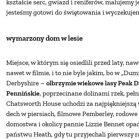
kształcie serc, gwiazd i reniferów, malujemy 
jesteśmy gotowi do świętowania i wyczekujem
wymarzony dom w lesie
Miejsce, w którym się osiedlili przed laty, naw
nawet w filmie, i to nie byle jakim, bo w „Du
Derbyshire –
olbrzymie wiekowe lasy Peak Di
Pennińskie
, poprzecinane dolinami rzek, peł
Chatsworth House uchodzi za najpiękniejszą w
dech w piersiach, filmowe Pemberley, rodowe
domostwa i okolicy pannie Lizzie Bennet opad
państwu Heath, gdy tu przyjechali pierwszy