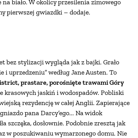
je na biało. W okolicy przesilenia zimowego
y pierwszej gwiazdki – dodaje.
et bez stylizacji wygląda jak z bajki. Grało
mie i uprzedzeniu” według Jane Austen. To
strict, prastare, porośnięte trawami Góry
ne krasowych jaskiń i wodospadów. Pobliski
iejską rezydencję w całej Anglii. Zapierające
 gniazdo pana Darcy’ego... Na widok
ła szczęka, dosłownie. Podobnie zresztą jak
 raz w poszukiwaniu wymarzonego domu. Nie