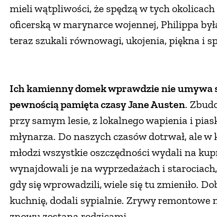
mieli wątpliwości, że spędzą w tych okolicach
oficerską w marynarce wojennej, Philippa był
teraz szukali równowagi, ukojenia, piękna i s
Ich kamienny domek wprawdzie nie umywa się 
pewnością pamięta czasy Jane Austen
. Zbud
przy samym lesie, z lokalnego wapienia i pi
młynarza. Do naszych czasów dotrwał, ale w 
młodzi wszystkie oszczędności wydali na kupn
wynajdowali je na wyprzedażach i starociach, 
gdy się wprowadzili, wiele się tu zmieniło. 
kuchnię, dodali sypialnie. Zrywy remontowe n
znowu zostaną rodzicami.