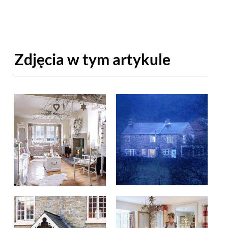
OM
BUDUJEMY DOM
DY
ZIELEŃ W DOMU
Zdjęcia w tym artykule
RALNA APTECZKA
A DOMOWE
EŁO
RZEMIOSŁO
ZYSTAWKI
ZUPY
TWORY
INNE