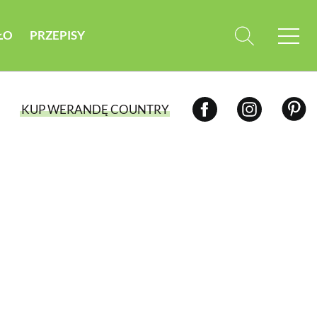
ŁO
PRZEPISY
KUP WERANDĘ COUNTRY
WYBIERZ TYP WYDANIA
WYDANIE DRUKOWANE
aktualny numer z dostawą do domu
E-WYDANIE PDF
przeglądaj bezpośrednio na Twoim
komputerze lub urządzeniu mobilnym