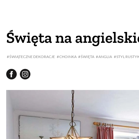
DOM
DOMY W POL
OGRÓD
WARZYWA
Święta na angielski
PROJEKTOWANIE
ŚWIĄTECZNE DEKORACJE
CHOINKA
ŚWIĘTA
ANGLIA
STYL RUSTY
DLA DOM
ZWIERZĘTA W NAT
ZWYCZAJE
ZRÓ
DANIA GŁÓW