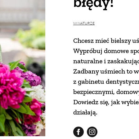
błędy!
W NATURZE
Chcesz mieć bielszy u
Wypróbuj domowe spos
naturalne i zaskakują
Zadbany uśmiech to wi
z gabinetu dentystycz
bezpiecznymi, domow
Dowiedz się, jak wybi
działają.