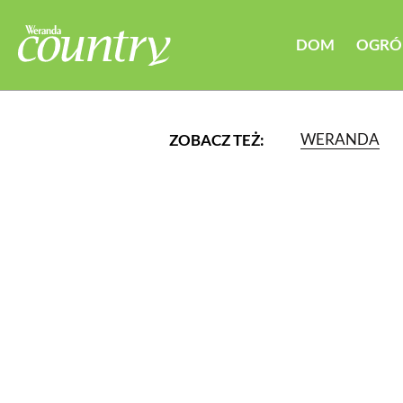
DOM
OGRÓ
WERANDA
ZOBACZ TEŻ:
LUB WYBIERZ JEDNĄ Z K