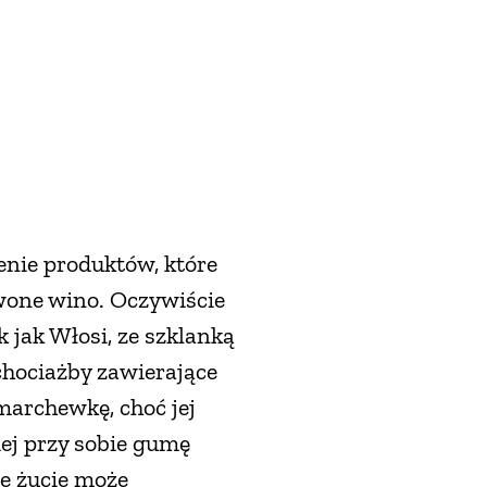
zenie produktów, które
rwone wino. Oczywiście
k jak Włosi, ze szklanką
chociażby zawierające
marchewkę, choć jej
iej przy sobie gumę
te żucie może