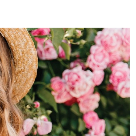
OM
BUDUJEMY DOM
DY
ZIELEŃ W DOMU
RALNA APTECZKA
A DOMOWE
EŁO
RZEMIOSŁO
ZYSTAWKI
ZUPY
TWORY
INNE