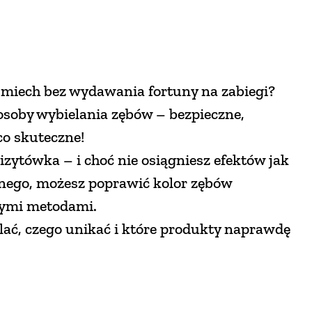
śmiech bez wydawania fortuny na zabiegi?
oby wybielania zębów – bezpieczne,
co skuteczne!
zytówka – i choć nie osiągniesz efektów jak
nego, możesz poprawić kolor zębów
ymi metodami.
elać, czego unikać i które produkty naprawdę