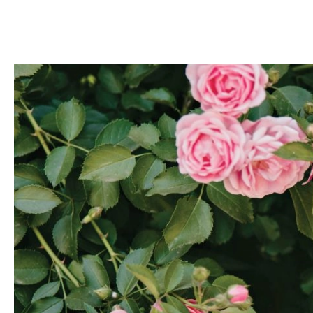
DOM
DOMY W POL
OGRÓD
WARZYWA
PROJEKTOWANIE
DLA DOM
ZWIERZĘTA W NAT
ZWYCZAJE
ZRÓ
DANIA GŁÓW