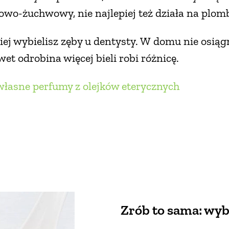
wo-żuchwowy, nie najlepiej też działa na plom
iej wybielisz zęby u dentysty. W domu nie osiągn
t odrobina więcej bieli robi różnicę.
łasne perfumy z olejków eterycznych
Zrób to sama: wyb