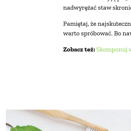
nadwyrężać staw skronio
Pamiętaj, że najskuteczn
warto spróbować. Bo nawe
Zobacz też:
Skomponuj w