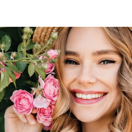
SCE
DOMY NA ŚWIECIE
URZĄDZAMY D
 I OWOCE
ROŚLINY OGRODOWE
PORA
 OGRODU
NATURALNIE
URODA
NATU
U
EKO ŻYCIE
PRZYRODA
ZWIERZĘT
URZE
GRZYBY
KRAJOBRAZ
RĘKODZI
B TO SAM
PRZEPISY
ŚNIADANIA
PR
NE
CIASTA I DESERY
DODATKI
PRZE