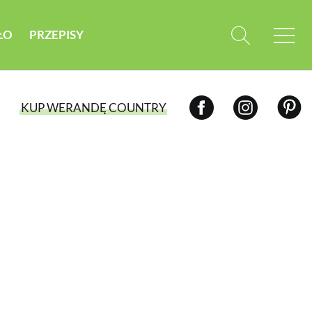
ŁO
PRZEPISY
KUP WERANDĘ COUNTRY
WYBIERZ TYP WYDANIA
WYDANIE DRUKOWANE
aktualny numer z dostawą do domu
E-WYDANIE PDF
przeglądaj bezpośrednio na Twoim
komputerze lub urządzeniu mobilnym