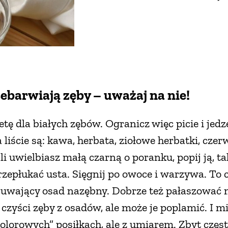
ebarwiają zęby – uważaj na nie!
tę dla białych zębów. Ogranicz więc picie i jed
 liście są: kawa, herbata, ziołowe herbatki, cze
i uwielbiasz małą czarną o poranku, popij ją, ta
zepłukać usta. Sięgnij po owoce i warzywa. To 
usuwający osad nazębny. Dobrze też pałaszować 
 czyści zęby z osadów, ale może je poplamić. I m
„kolorowych” posiłkach, ale z umiarem. Zbyt częs