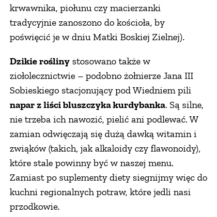
krwawnika, piołunu czy macierzanki
PRZEPISY
tradycyjnie zanoszono do kościoła, by
poświęcić je w dniu Matki Boskiej Zielnej).
ŚNIADANIA
Dzikie rośliny
stosowano także w
ziołolecznictwie – podobno żołnierze Jana III
PRZYSTAWKI
Sobieskiego stacjonujący pod Wiedniem pili
napar z liści bluszczyka kurdybanka
. Są silne,
ZUPY
nie trzeba ich nawozić, pielić ani podlewać. W
zamian odwięczają się dużą dawką witamin i
DANIA GŁÓWNE
zwiąków (takich, jak alkaloidy czy flawonoidy),
które stale powinny być w naszej menu.
CIASTA I DESERY
Zamiast po suplementy diety siegnijmy więc do
kuchni regionalnych potraw, które jedli nasi
DODATKI
przodkowie.