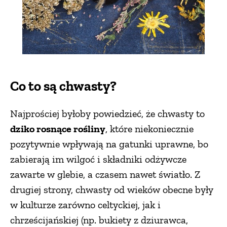
ZWIERZĘTA W NATURZE
GRZYBY
Co to są chwasty?
KRAJOBRAZ
Najprościej byłoby powiedzieć, że chwasty to
RĘKODZIEŁO
dziko rosnące rośliny
, które niekoniecznie
pozytywnie wpływają na gatunki uprawne, bo
RZEMIOSŁO
zabierają im wilgoć i składniki odżywcze
zawarte w glebie, a czasem nawet światło. Z
ZWYCZAJE
drugiej strony, chwasty od wieków obecne były
w kulturze zarówno celtyckiej, jak i
ZRÓB TO SAM
chrześcijańskiej (np. bukiety z dziurawca,