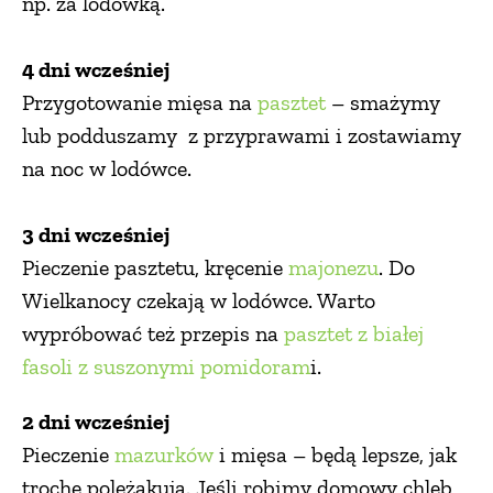
np. za lodówką.
4 dni wcześniej
Przygotowanie mięsa na
pasztet
– smażymy
lub podduszamy z przyprawami i zostawiamy
na noc w lodówce.
3 dni wcześniej
Pieczenie pasztetu, kręcenie
majonezu
. Do
Wielkanocy czekają w lodówce. Warto
wypróbować też przepis na
pasztet z białej
fasoli z suszonymi pomidoram
i.
2 dni wcześniej
Pieczenie
mazurków
i mięsa – będą lepsze, jak
trochę poleżakują. Jeśli robimy domowy chleb,