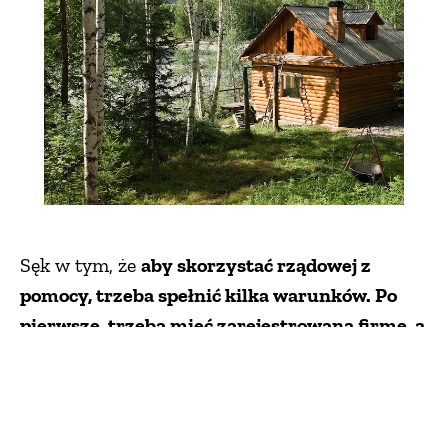
Sęk w tym, że
aby skorzystać rządowej z
pomocy, trzeba spełnić kilka warunków. Po
pierwsze, trzeba mieć zarejestrowaną firmę, a
ponadto działalność gospodarcza, którą
wykonujemy musi podlegać pod jeden z
kilkudziesięciu kodów Polskiej Klasyfikacji
Działalności (PKD).
I musi to być tzw.