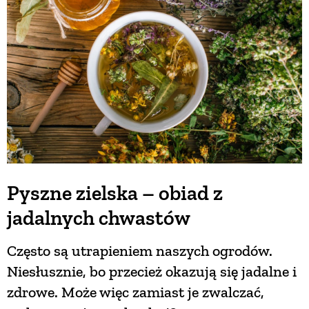
BUDUJEMY DOM
OGRÓD
WARZYWA I OWOCE
ROŚLINY OGRODOWE
Pyszne zielska – obiad z
jadalnych chwastów
PORADY
Często są utrapieniem naszych ogrodów.
ZIELEŃ W DOMU
Niesłusznie, bo przecież okazują się jadalne i
zdrowe. Może więc zamiast je zwalczać,
PROJEKTOWANIE OGRODU