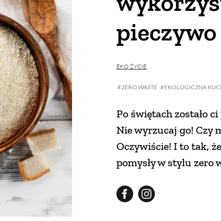
wykorzys
pieczywo
EKO ŻYCIE
ZERO WASTE
EKOLOGICZNA KUC
Po świętach zostało ci
Nie wyrzucaj go! Czy
Oczywiście! I to tak,
pomysły w stylu zero 