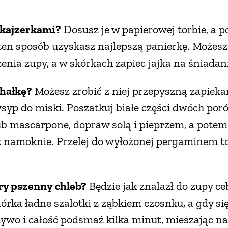
 kajzerkami?
Dosusz je w papierowej torbie, a 
en sposób uzyskasz najlepszą panierkę. Możesz 
nia zupy, a w skórkach zapiec jajka na śniadani
chałkę?
Możesz zrobić z niej przepyszną zapieka
wsyp do miski. Poszatkuj białe części dwóch poró
ub mascarpone, dopraw solą i pieprzem, a potem
ż namoknie. Przelej do wyłożonej pergaminem to
ry pszenny chleb?
Będzie jak znalazł do zupy c
iórka ładne szalotki z ząbkiem czosnku, a gdy si
ywo i całość podsmaż kilka minut, mieszając na