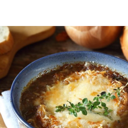
SCE
DOMY NA ŚWIECIE
URZĄDZAMY D
 I OWOCE
ROŚLINY OGRODOWE
PORA
 OGRODU
NATURALNIE
URODA
NATU
U
EKO ŻYCIE
PRZYRODA
ZWIERZĘT
URZE
GRZYBY
KRAJOBRAZ
RĘKODZI
B TO SAM
PRZEPISY
ŚNIADANIA
PR
NE
CIASTA I DESERY
DODATKI
PRZE