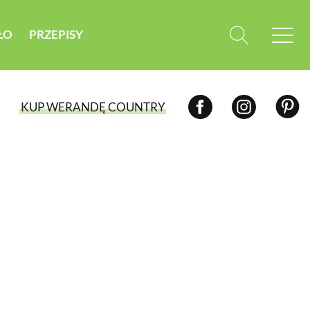
ŁO
PRZEPISY
KUP WERANDĘ COUNTRY
WYBIERZ TYP WYDANIA
WYDANIE DRUKOWANE
aktualny numer z dostawą do domu
E-WYDANIE PDF
przeglądaj bezpośrednio na Twoim
komputerze lub urządzeniu mobilnym