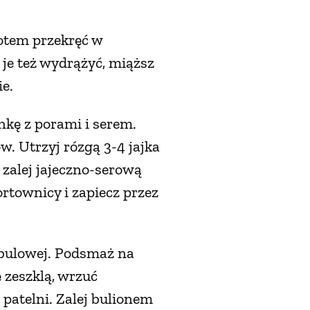
potem przekręć w
je też wydrążyć, miąższ
e.
nkę z porami i serem.
w. Utrzyj rózgą 3-4 jajka
 zalej jajeczno-serową
rtownicy i zapiecz przez
ebulowej. Podsmaż na
ę zeszklą, wrzuć
 patelni. Zalej bulionem