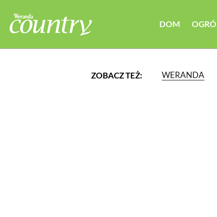
DOM
OGRÓ
WERANDA
ZOBACZ TEŻ:
LUB WYBIERZ JEDNĄ Z K