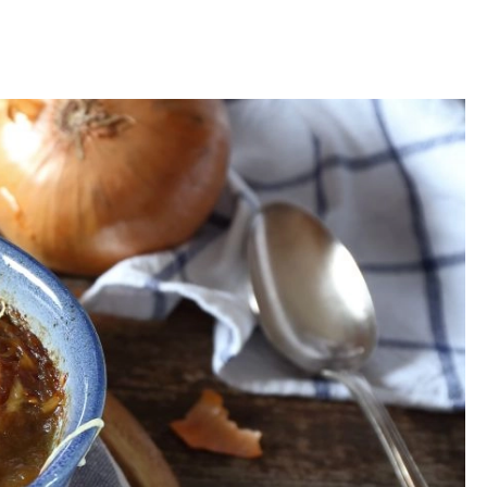
OM
BUDUJEMY DOM
DY
ZIELEŃ W DOMU
RALNA APTECZKA
A DOMOWE
EŁO
RZEMIOSŁO
ZYSTAWKI
ZUPY
TWORY
INNE