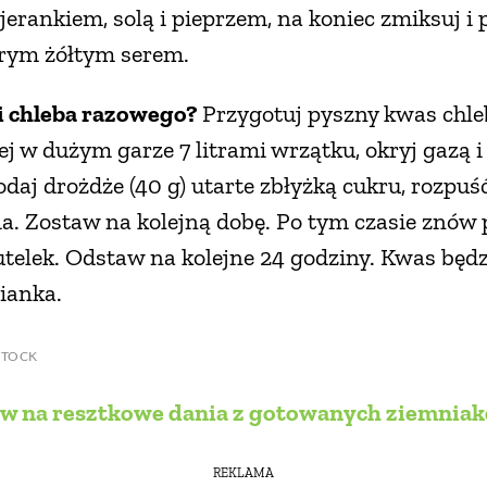
ankiem, solą i pieprzem, na koniec zmiksuj i
brym żółtym serem.
i chleba razowego?
Przygotuj pyszny kwas chl
j w dużym garze 7 litrami wrzątku, okryj gazą 
odaj drożdże (40 g) utarte zbłyżką cukru, rozpuść
ia. Zostaw na kolejną dobę. Po tym czasie znów p
telek. Odstaw na kolejne 24 godziny. Kwas będz
pianka.
STOCK
ów na resztkowe dania z gotowanych ziemnia
REKLAMA