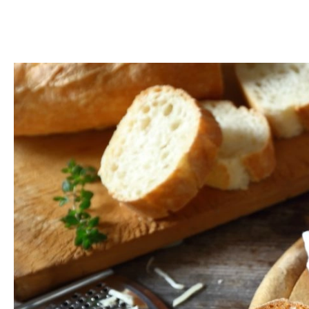
DOM
DOMY W POL
OGRÓD
WARZYWA
PROJEKTOWANIE
DLA DOM
ZWIERZĘTA W NAT
ZWYCZAJE
ZRÓ
DANIA GŁÓW