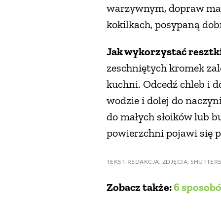
warzywnym, dopraw majer
kokilkach, posypaną do
Jak wykorzystać resztk
zeschniętych kromek zale
kuchni. Odcedź chleb i d
wodzie i dolej do naczyn
do małych słoików lub bu
powierzchni pojawi się 
TEKST: REDAKCJA, ZDJĘCIA: SHUTTER
Zobacz także:
6 sposob