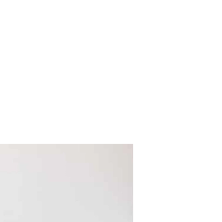
SCE
DOMY NA ŚWIECIE
URZĄDZAMY D
 I OWOCE
ROŚLINY OGRODOWE
PORA
 OGRODU
NATURALNIE
URODA
NATU
U
EKO ŻYCIE
PRZYRODA
ZWIERZĘT
URZE
GRZYBY
KRAJOBRAZ
RĘKODZI
B TO SAM
PRZEPISY
ŚNIADANIA
PR
NE
CIASTA I DESERY
DODATKI
PRZE