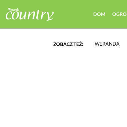
DOM
OGRÓ
WERANDA
ZOBACZ TEŻ:
LUB WYBIERZ JEDNĄ Z K