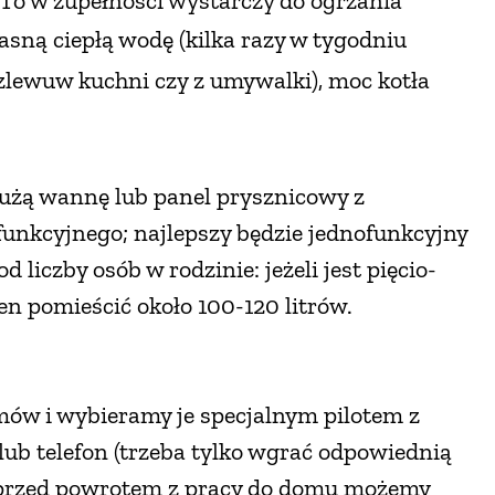
To w zupełności wystarczy do ogrzania
asną ciepłą wodę (kilka razy w tygodniu
 zlewu
w kuchni czy z umywalki), moc kotła
użą wannę lub panel prysznicowy z
unkcyjnego; najlepszy będzie jednofunkcyjny
 liczby osób w rodzinie: jeżeli jest pięcio-
n pomieścić około 100-120 litrów.
mów i wybieramy je specjalnym pilotem z
ub telefon (trzeba tylko wgrać odpowiednią
bo przed powrotem z pracy do domu możemy