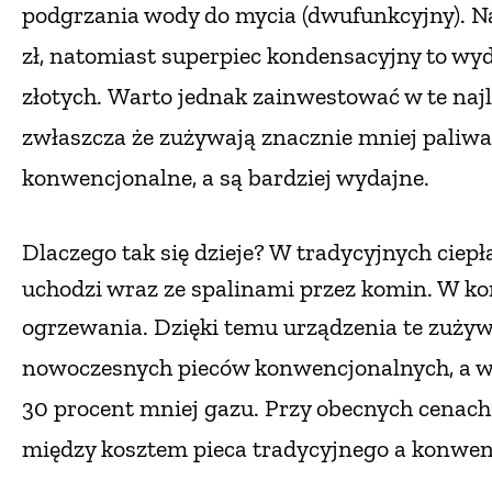
podgrzania wody do mycia (dwufunkcyjny). Na
zł, natomiast superpiec kondensacyjny to wyd
złotych.
Warto jednak zainwestować w te najle
zwłaszcza że zużywają znacznie mniej paliwa (n
kon
wencjonalne, a są bardziej wydajne.
Dlaczego tak się dzieje? W tradycyjnych cie
uchodzi wraz ze spalinami przez komin. W k
ogrzewania. Dzięki temu urządzenia
te zużyw
nowoczesnych pieców konwencjonalnych, a w
30 procent mniej gazu. Przy obecnych cenac
między kosztem pieca tradycyjnego
a konwenc