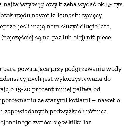
 najtańszy węglowy trzeba wydać ok.1,5 tys.
atek rzędu nawet kilkunastu tysięcy
psze, jeśli mają nam służyć długie lata,
ajczęściej są na gaz lub olej) niż piece
pła para powstająca przy podgrzewaniu wody
ondensacyjnych jest wykorzystywana do
ają o 15-20 procent mniej paliwa
od
 porównaniu ze starymi kotłami
– nawet o
h i zapowiadanych podwyżkach różnica
jonalnego zwróci się w kilka lat.