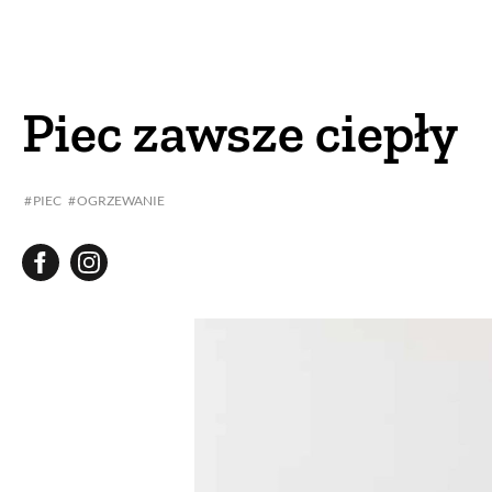
DOM
DOMY W POL
OGRÓD
WARZYWA
Piec zawsze ciepły
PROJEKTOWANIE
PIEC
OGRZEWANIE
DLA DOM
ZWIERZĘTA W NAT
ZWYCZAJE
ZRÓ
DANIA GŁÓW