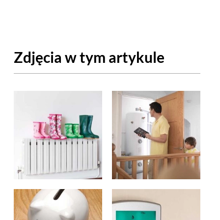
OM
BUDUJEMY DOM
DY
ZIELEŃ W DOMU
Zdjęcia w tym artykule
RALNA APTECZKA
A DOMOWE
EŁO
RZEMIOSŁO
ZYSTAWKI
ZUPY
TWORY
INNE