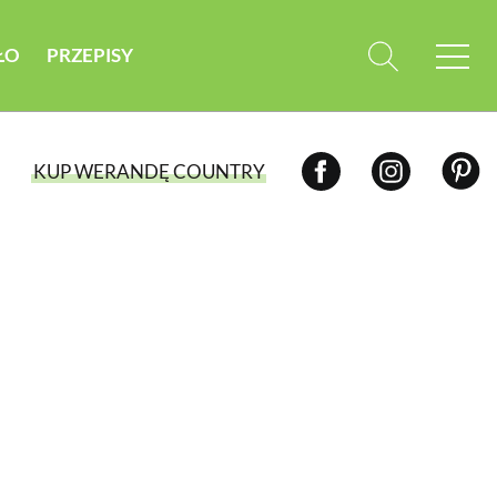
ŁO
PRZEPISY
KUP WERANDĘ COUNTRY
WYBIERZ TYP WYDANIA
WYDANIE DRUKOWANE
aktualny numer z dostawą do domu
E-WYDANIE PDF
przeglądaj bezpośrednio na Twoim
komputerze lub urządzeniu mobilnym