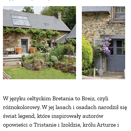
ZWIERZĘTA W NATURZE
GRZYBY
KRAJOBRAZ
RĘKODZIEŁO
RZEMIOSŁO
W języku celtyckim Bretania to Breiz, czyli
ZWYCZAJE
różnokolorowy. W jej lasach i osadach narodził się
świat legend, które inspirowały autorów
opowieści o Tristanie i Izoldzie, królu Arturze i
ZRÓB TO SAM