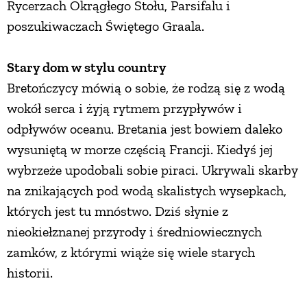
Rycerzach Okrągłego Stołu, Parsifalu i
poszukiwaczach Świętego Graala.
PRZEPISY
Stary dom w stylu country
ŚNIADANIA
Bretończycy mówią o sobie, że rodzą się z wodą
wokół serca i żyją rytmem przypływów i
PRZYSTAWKI
odpływów oceanu. Bretania jest bowiem daleko
wysuniętą w morze częścią Francji. Kiedyś jej
ZUPY
wybrzeże upodobali sobie piraci. Ukrywali skarby
na znikających pod wodą skalistych wysepkach,
DANIA GŁÓWNE
których jest tu mnóstwo. Dziś słynie z
nieokiełznanej przyrody i średniowiecznych
CIASTA I DESERY
zamków, z którymi wiąże się wiele starych
historii.
DODATKI