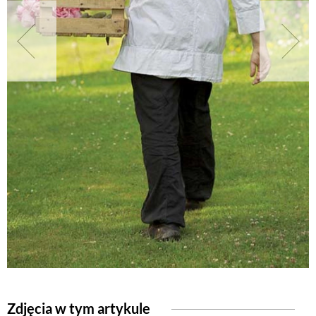
NATURALNIE
URODA
NATURALNA APTECZKA
DLA DOMU
EKO ŻYCIE
PRZYRODA
ZWIERZĘTA DOMOWE
Zdjęcia w tym artykule