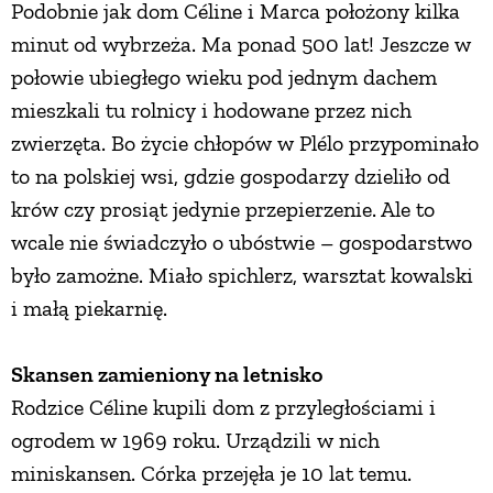
Podobnie jak dom Céline i Marca położony kilka
PRZETWORY
minut od wybrzeża. Ma ponad 500 lat! Jeszcze w
połowie ubiegłego wieku pod jednym dachem
INNE
mieszkali tu rolnicy i hodowane przez nich
zwierzęta. Bo życie chłopów w Plélo przypominało
to na polskiej wsi, gdzie gospodarzy dzieliło od
krów czy prosiąt jedynie przepierzenie. Ale to
wcale nie świadczyło o ubóstwie – gospodarstwo
było zamożne. Miało spichlerz, warsztat kowalski
i małą piekarnię.
Skansen zamieniony na letnisko
Rodzice Céline kupili dom z przyległościami i
ogrodem w 1969 roku. Urządzili w nich
miniskansen. Córka przejęła je 10 lat temu.