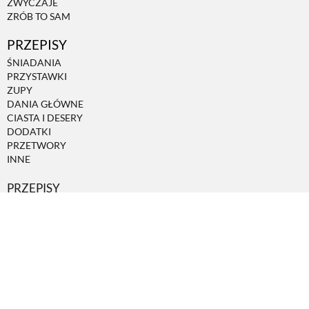
ZWYCZAJE
ZRÓB TO SAM
PRZEPISY
ŚNIADANIA
PRZYSTAWKI
ZUPY
DANIA GŁÓWNE
CIASTA I DESERY
DODATKI
PRZETWORY
INNE
PRZEPISY
PRENUMERATA
Copyright © 2018 Weranda Country | Wydawnictwo Te-Jot Teresa
Jaskierny-Kowalkowska Sp.k.