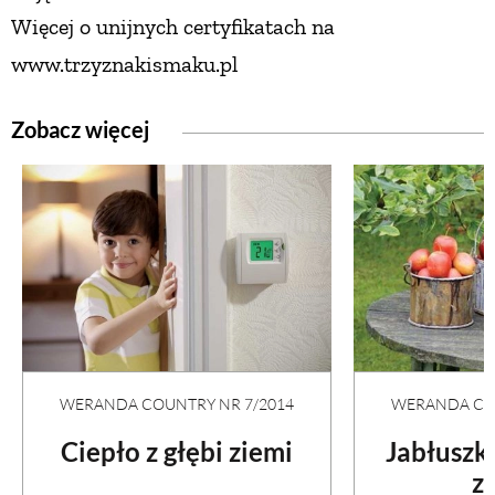
Więcej o unijnych certyfikatach
na
www.trzyznakismaku.pl
Zobacz więcej
WERANDA COUNTRY NR 7/2014
WERANDA COU
Ciepło z głębi ziemi
Jabłuszko
z