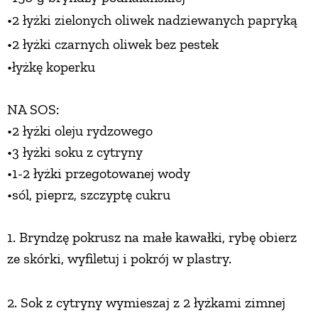
•2 łyżki zielonych oliwek
nadziewanych papryką
PRZEPISY
•2 łyżki czarnych oliwek
bez pestek
•łyżkę koperku
ŚNIADANIA
NA SOS:
PRZYSTAWKI
•2 łyżki oleju rydzowego
•3 łyżki soku z cytryny
ZUPY
•1-2 łyżki przegotowanej wody
•sól, pieprz, szczyptę cukru
DANIA GŁÓWNE
1. Bryndzę pokrusz na małe kawałki, rybę obierz
CIASTA I DESERY
ze skórki, wyfiletuj i pokrój w plastry.
DODATKI
2. Sok z cytryny wymieszaj z 2 łyżkami
zimnej