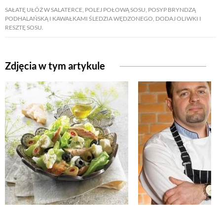
SAŁATĘ UŁÓŻ W SALATERCE, POLEJ POŁOWĄ SOSU, POSYP BRYNDZĄ
PODHALAŃSKĄ I KAWAŁKAMI ŚLEDZIA WĘDZONEGO, DODAJ OLIWKI I
NATURALNIE
RESZTĘ SOSU.
URODA
Zdjęcia w tym artykule
NATURALNA APTECZKA
DLA DOMU
EKO ŻYCIE
PRZYRODA
ZWIERZĘTA DOMOWE