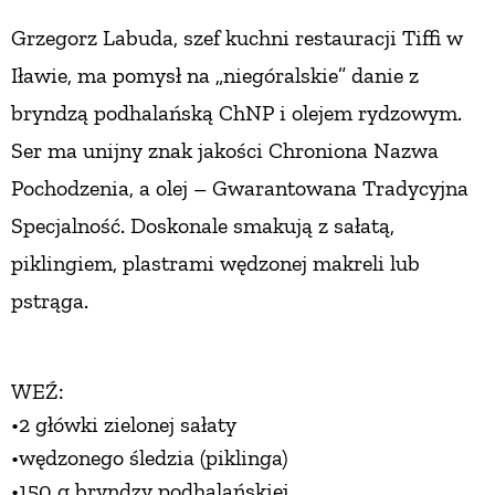
Grzegorz Labuda,
szef kuchni restauracji Tiffi w
ZWIERZĘTA W NATURZE
Iławie,
ma pomysł na „niegóralskie” danie
z
bryndzą podhalańską ChNP i olejem rydzowym.
GRZYBY
Ser ma unijny znak jakości
Chroniona Nazwa
Pochodzenia,
a olej – Gwarantowana Tradycyjna
KRAJOBRAZ
Specjalność. Doskonale smakują
z sałatą,
RĘKODZIEŁO
piklingiem, plastrami
wędzonej makreli lub
pstrąga.
RZEMIOSŁO
WEŹ:
ZWYCZAJE
•2 główki zielonej sałaty
•wędzonego śledzia (piklinga)
ZRÓB TO SAM
•150 g bryndzy podhalańskiej