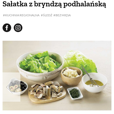
Sałatka z bryndzą podhalańską
BUDUJEMY DOM
KUCHNIA REGIONALNA
ŚLEDŹ
BEZ MIĘSA
OGRÓD
WARZYWA I OWOCE
ROŚLINY OGRODOWE
PORADY
ZIELEŃ W DOMU
PROJEKTOWANIE OGRODU