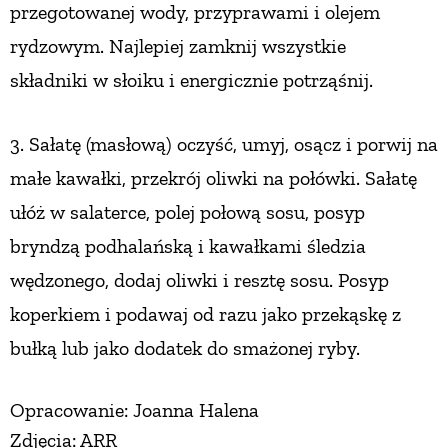
przegotowanej wody,
przyprawami i olejem
PRZETWORY
rydzowym.
Najlepiej zamknij wszystkie
składniki
w słoiku i energicznie potrząśnij.
INNE
3. Sałatę (masłową) oczyść, umyj, osącz
i porwij na
małe kawałki, przekrój oliwki
na połówki. Sałatę
ułóż w salaterce, polej połową sosu, posyp
bryndzą podhalańską
i kawałkami śledzia
wędzonego, dodaj oliwki i resztę sosu. Posyp
koperkiem
i podawaj od razu jako przekąskę z
bułką
lub jako dodatek do smażonej ryby.
Opracowanie: Joanna Halena
Zdjęcia: ARR