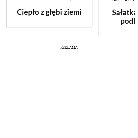
Ciepło z głębi ziemi
Sałatka
podh
REKLAMA