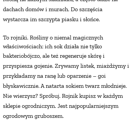
dachach domów i murach. Do szczęścia
NATURALNIE
wystarcza im szczypta piasku i słońce.
URODA
To rojniki. Rośliny o niemal magicznych
właściwościach: ich sok działa nie tylko
NATURALNA APTECZKA
bakteriobójczo, ale też regeneruje skórę
i
przyspiesza gojenie. Zrywamy listek, miażdżymy i
DLA DOMU
przykładamy na ranę lub oparzenie – goi
błyskawicznie. A natarta sokiem twarz młodnieje.
EKO ŻYCIE
Nie wierzysz? Spróbuj. Rojnik kupisz w każdym
sklepie ogrodniczym. Jest najpopularniejszym
PRZYRODA
ogrodowym gruboszem.
ZWIERZĘTA DOMOWE