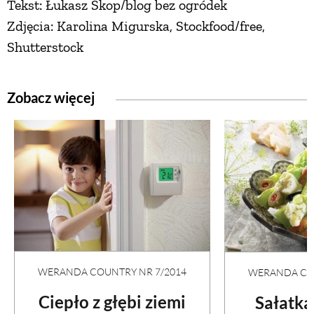
Tekst: Łukasz Skop/blog bez ogródek
Zdjęcia: Karolina Migurska, Stockfood/free,
ZWIERZĘTA W NATURZE
Shutterstock
GRZYBY
Zobacz więcej
KRAJOBRAZ
RĘKODZIEŁO
RZEMIOSŁO
ZWYCZAJE
WERANDA COUNTRY NR 7/2014
WERANDA COU
ZRÓB TO SAM
Ciepło z głębi ziemi
Sałatka