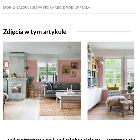
DOM ZNAJDUJE SIĘ W STORVRECIE POD UPPSALĄ.
Zdjęcia w tym artykule
...coś pożyczonego i coś niebieskiego – przyniesie