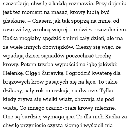
szczotkuje, chwilę z każdą rozmawia. Przy dojeniu
PRZETWORY
jest też moment na masaż, krowy lubią być
głaskane. – Czasem jak tak spojrzą na mnie, od
INNE
razu widzę, że chcą więcej – mówi z rozczuleniem.
Kaśka mogłaby spędzić z nimi cały dzień, ale ma
za wiele innych obowiązków. Cieszy się więc, że
wpadają dzieci sąsiadów poczochrać trochę
krowy. Potem trzeba wypuścić na łąkę jałówki:
Helenkę, Olgę i Żurawkę. I ogrodzić kwaterę dla
brązowych krów pasących się na łące. To takie
dzikusy, cały rok mieszkają na dworze. Tylko
kiedy zrywa się wielki wiatr, chowają się pod
wiatą. Co innego czarno-białe krowy mleczne.
One są bardziej wymagające. To dla nich Kaśka za
chwilę przyniesie czystą słomę i wyścieli nią