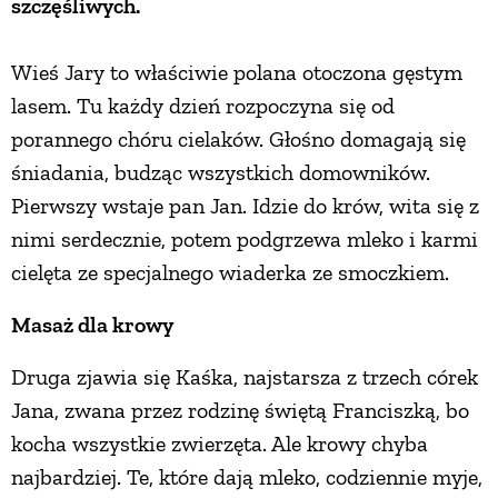
szczęśliwych.
PRZEPISY
Wieś Jary to właściwie polana otoczona gęstym
lasem. Tu każdy dzień rozpoczyna się od
ŚNIADANIA
porannego chóru cielaków. Głośno domagają się
śniadania, budząc wszystkich domowników.
PRZYSTAWKI
Pierwszy wstaje pan Jan. Idzie do krów, wita się z
nimi serdecznie, potem podgrzewa mleko i karmi
ZUPY
cielęta ze specjalnego wiaderka ze smoczkiem.
Masaż dla krowy
DANIA GŁÓWNE
Druga zjawia się Kaśka, najstarsza z trzech córek
CIASTA I DESERY
Jana, zwana przez rodzinę świętą Franciszką, bo
kocha wszystkie zwierzęta. Ale krowy chyba
DODATKI
najbardziej. Te, które dają mleko, codziennie myje,