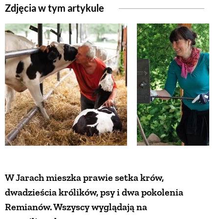
Zdjęcia w tym artykule
ZWIERZĘTA W NATURZE
GRZYBY
KRAJOBRAZ
RĘKODZIEŁO
RZEMIOSŁO
W Jarach mieszka prawie setka krów,
ZWYCZAJE
dwadzieścia królików, psy i dwa pokolenia
Remianów. Wszyscy wyglądają na
ZRÓB TO SAM