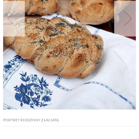
NATURALNIE
URODA
NATURALNA APTECZKA
DLA DOMU
EKO ŻYCIE
PRZYRODA
PORTRET RODZINNY Z ŁACIATĄ
ZWIERZĘTA DOMOWE