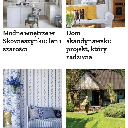
Modne wnętrze w
Dom
Skowieszynku: len i
skandynawski:
szarości
projekt, który
zadziwia