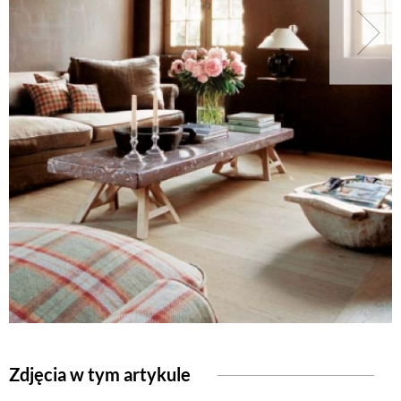
NATURALNIE
URODA
NATURALNA APTECZKA
DLA DOMU
EKO ŻYCIE
PRZYRODA
Zdjęcia w tym artykule
ZWIERZĘTA DOMOWE