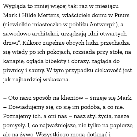
Wygląda to mniej więcej tak: raz w miesiącu
PRZEPISY
Mark i Hilde Mertens, właściciele domu w Puurs
(niewielkie miasteczko w pobliżu Antwerpii), a
ŚNIADANIA
zawodowo architekci, urządzają „dni otwartych
drzwi”. Kilkoro zupełnie obcych ludzi przechadza
PRZYSTAWKI
się wtedy po ich pokojach, rozsiada przy stole, na
kanapie, ogląda bibeloty i obrazy, zagląda do
piwnicy i sauny. W tym przypadku ciekawość jest
ZUPY
jak najbardziej wskazana.
DANIA GŁÓWNE
– Oto nasz sposób na klientów – śmieje się Mark.
– Dowiadujemy się, co się im podoba, a co nie.
CIASTA I DESERY
Poznajemy ich, a oni nas – nasz styl życia, nasze
pomysły. I, co najważniejsze, nie tylko na papierze,
DODATKI
ale na żywo. Wszystkiego mogą dotknąć i