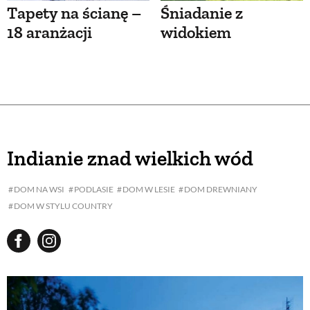
Tapety na ścianę –
Śniadanie z
18 aranżacji
widokiem
Indianie znad wielkich wód
DOM NA WSI
PODLASIE
DOM W LESIE
DOM DREWNIANY
DOM W STYLU COUNTRY