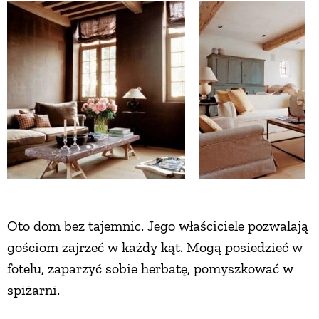
ZWIERZĘTA W NATURZE
GRZYBY
KRAJOBRAZ
RĘKODZIEŁO
RZEMIOSŁO
Oto dom bez tajemnic. Jego właściciele pozwalają
gościom zajrzeć w każdy kąt. Mogą posiedzieć w
ZWYCZAJE
fotelu, zaparzyć sobie herbatę, pomyszkować w
spiżarni.
ZRÓB TO SAM