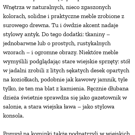
Wnętrza w naturalnych, nieco zgaszonych
kolorach, solidne i praktyczne meble zrobione z
surowego drewna. Tu i ówdzie akcent nadaje
stylowy antyk. Do tego dodatki: tkaniny –
jednobarwne lub o prostych, rustykalnych
wzorach – i ogromne obrazy. Niektóre meble
wymyślili podglądając stare wiejskie sprzęty: stół
w jadalni zrobili z litych sękatych desek opartych
na koziołkach, podobnie jak kawowy jamnik, tyle
tylko, że ten ma blat z kamienia. Ręcznie dłubana
dzieża świetnie sprawdza się jako gazetownik w
salonie, a stara wiejska ława – jako stylowa
konsola.
Pomysł na kominki także podpatrzyli w wiejskich