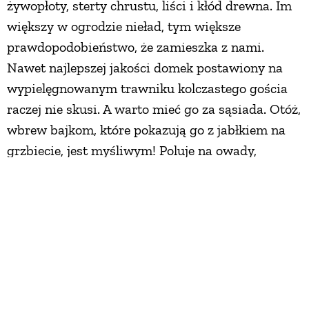
żywopłoty, sterty chrustu, liści i kłód drewna. Im
większy w ogrodzie nieład, tym większe
prawdopodobieństwo, że zamieszka z nami.
Nawet najlepszej jakości domek postawiony na
wypielęgnowanym trawniku kolczastego gościa
raczej nie skusi. A warto mieć go za sąsiada. Otóż,
wbrew bajkom, które pokazują go z jabłkiem na
grzbiecie, jest myśliwym! Poluje na owady,
dżdżownice, żaby, myszy, wyjada ptasie jaja.
Przepada za ślimakami, które pożerają nasze
plony.
Przed zimą jeże najadają się, a potem hibernują,
wykorzystując do życia na zwolnionych obrotach
energię zmagazynowaną w tkance tłuszczowej.