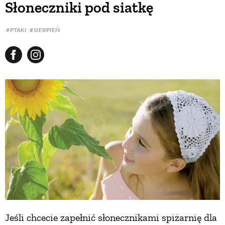
Słoneczniki pod siatkę
BUDUJEMY DOM
PTAKI
SIERPIEŃ
OGRÓD
WARZYWA I OWOCE
ROŚLINY OGRODOWE
PORADY
ZIELEŃ W DOMU
Jeśli chcecie zapełnić słonecznikami spiżarnię dla
PROJEKTOWANIE OGRODU