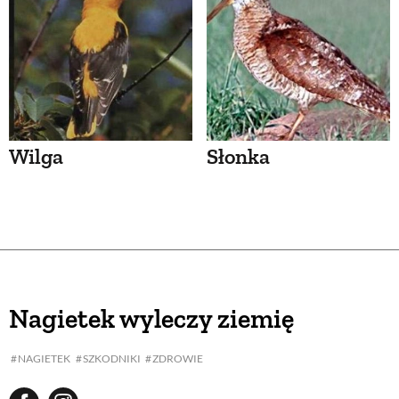
Wilga
Słonka
Nagietek wyleczy ziemię
NAGIETEK
SZKODNIKI
ZDROWIE