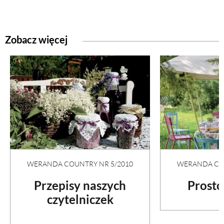
ZWIERZĘTA W NATURZE
Zobacz więcej
GRZYBY
KRAJOBRAZ
RĘKODZIEŁO
RZEMIOSŁO
WERANDA COUNTRY NR 5/2010
WERANDA COU
ZWYCZAJE
Przepisy naszych
Prosto
czytelniczek
ZRÓB TO SAM