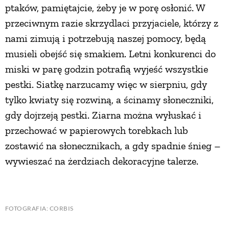
ptaków, pamiętajcie, żeby je w porę osłonić. W
przeciwnym razie skrzydlaci przyjaciele, którzy z
NATURALNIE
nami zimują i potrzebują naszej pomocy, będą
musieli obejść się smakiem. Letni konkurenci do
URODA
miski w parę godzin potrafią wyjeść wszystkie
pestki. Siatkę narzucamy więc w sierpniu, gdy
NATURALNA APTECZKA
tylko kwiaty się rozwiną, a ścinamy słoneczniki,
gdy dojrzeją pestki. Ziarna można wyłuskać i
DLA DOMU
przechować w papierowych torebkach lub
zostawić na słonecznikach, a gdy spadnie śnieg –
EKO ŻYCIE
wywieszać na żerdziach dekoracyjne talerze.
PRZYRODA
FOTOGRAFIA: CORBIS
ZWIERZĘTA DOMOWE